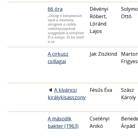
66 óra
Dévényi
Solymo
Róbert,
Ottó
„Döcög a bányavasút,
sípol a mozdony,
Lóránd
zörögnek a csillék,
csákánycsapások
Lajos
szaggatják a szénfalat.
Él a bánya. És ha letelt
a sic
A cirkusz
Jak Ziszkind
Marto
csillagai
Frigyes
🔈
A kíváncsi
Fésűs Éva
Szász
királykisasszony
Károly
A második
Csetényi
Bened
bakter (1963)
Anikó
Árpád