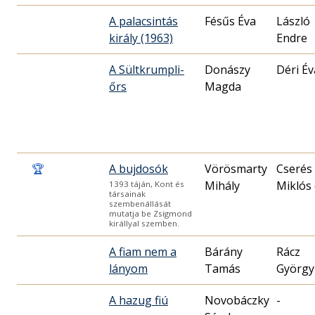
A palacsintás
Fésűs Éva
László
király (1963)
Endre
A Sültkrumpli-
Donászy
Déri Év
őrs
Magda
🏆
A bujdosók
Vörösmarty
Cserés
Mihály
Miklós 
1393 táján, Kont és
társainak
szembenállását
mutatja be Zsigmond
királlyal szemben.
A fiam nem a
Bárány
Rácz
lányom
Tamás
György
A hazug fiú
Novobáczky
-