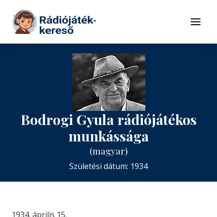
Tovább a navigációhoz
Tovább a tartalomhoz
Menü
Bodrogi Gyula rádiójátékos
munkássága
(magyar)
Születési dátum: 1934
1934. április 15.