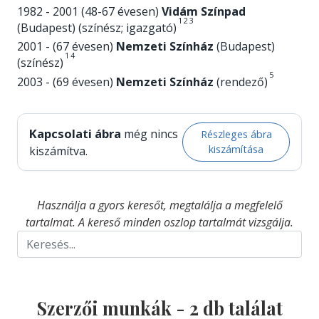
1982 - 2001 (48-67 évesen)
Vidám Színpad
1
2
3
(Budapest) (színész; igazgató)
2001 - (67 évesen)
Nemzeti Színház
(Budapest)
1
4
(színész)
5
2003 - (69 évesen)
Nemzeti Színház
(rendező)
Kapcsolati ábra
még nincs
Részleges ábra
kiszámítása
kiszámítva.
Használja a gyors keresőt, megtalálja a megfelelő
tartalmat. A kereső minden oszlop tartalmát vizsgálja.
Szerzői munkák -
2
db találat