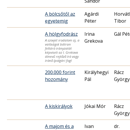
Sándor
A bölcsőtől az
Agárdi
Horvát
egyetemig
Péter
A hölgyfodrász
Irina
Gál Pét
Grekova
A szovjet irodalom új, a
valóságot bátran
feltáró irányzatát
képviseli az I. Grekova
álnevű rejtőző író vagy
írónő (polgári fogl
200.000 forint
Királyhegyi
Rácz
hozomány
Pál
György
A kiskirályok
Jókai Mór
Rácz
György
A majom és a
Ivan
dr.