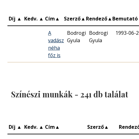
Díj
▲
Kedv.
▲
Cím
▲
Szerző
▲
Rendező
▲
Bemutató
A
Bodrogi
Bodrogi
1993-06-2
vadász
Gyula
Gyula
néha
főz is
Színészi munkák -
241
db találat
Díj
▲
Kedv.
▲
Cím
▲
Szerző
▲
Rendez