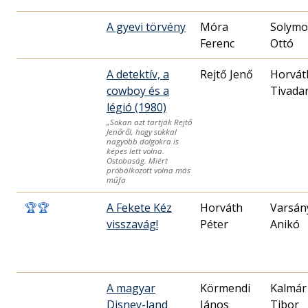
A gyevi törvény
Móra
Solymo
Ferenc
Ottó
A detektív, a
Rejtő Jenő
Horvát
cowboy és a
Tivada
légió (1980)
„Sokan azt tartják Rejtő
Jenőről, hogy sokkal
nagyobb dolgokra is
képes lett volna.
Ostobaság. Miért
próbálkozott volna más
műfa
🏆
🏆
A Fekete Kéz
Horváth
Varsán
visszavág!
Péter
Anikó
A magyar
Körmendi
Kalmár
Disney-land
János
Tibor