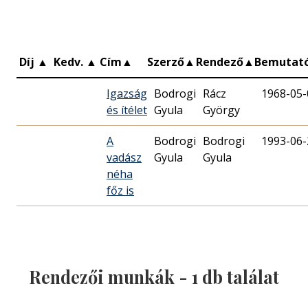
Díj
▲
Kedv.
▲
Cím
▲
Szerző
▲
Rendező
▲
Bemutat
Igazság
Bodrogi
Rácz
1968-05-
és ítélet
Gyula
György
A
Bodrogi
Bodrogi
1993-06-
vadász
Gyula
Gyula
néha
főz is
Rendezői munkák -
1
db találat