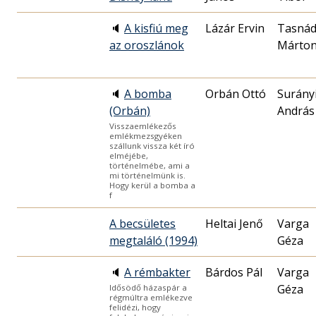
🔈
A kisfiú meg
Lázár Ervin
Tasnád
az oroszlánok
Márto
🔈
A bomba
Orbán Ottó
Surány
(Orbán)
András
Visszaemlékezős
emlékmezsgyéken
szállunk vissza két író
elméjébe,
történelmébe, ami a
mi történelmünk is.
Hogy kerül a bomba a
f
A becsületes
Heltai Jenő
Varga
megtaláló (1994)
Géza
🔈
A rémbakter
Bárdos Pál
Varga
Géza
Idősödő házaspár a
régmúltra emlékezve
felidézi, hogy