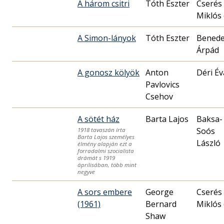
A három csitri
Tóth Eszter
Cserés
Miklós 
A Simon-lányok
Tóth Eszter
Bened
Árpád
A gonosz kölyök
Anton
Déri Év
Pavlovics
Csehov
A sötét ház
Barta Lajos
Baksa-
Soós
1918 tavaszán írta
Barta Lajos személyes
László
élmény alapján ezt a
forradalmi szocialista
drámát s 1919
áprilisában, több mint
negyve
A sors embere
George
Cserés
(1961)
Bernard
Miklós 
Shaw