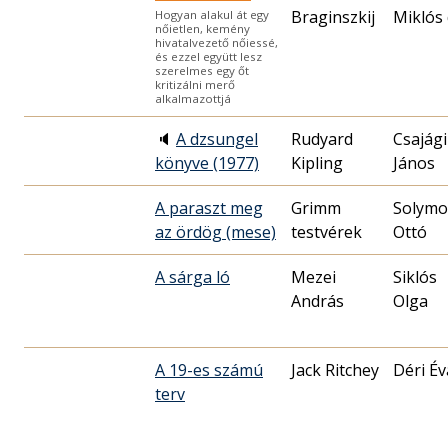
Braginszkij
Miklós 
Hogyan alakul át egy
nőietlen, kemény
hivatalvezető nőiessé,
és ezzel együtt lesz
szerelmes egy őt
kritizálni merő
alkalmazottjá
🔈
A dzsungel
Rudyard
Csajági
könyve (1977)
Kipling
János
A paraszt meg
Grimm
Solymo
az ördög (mese)
testvérek
Ottó
A sárga ló
Mezei
Siklós
András
Olga
A 19-es számú
Jack Ritchey
Déri Év
terv