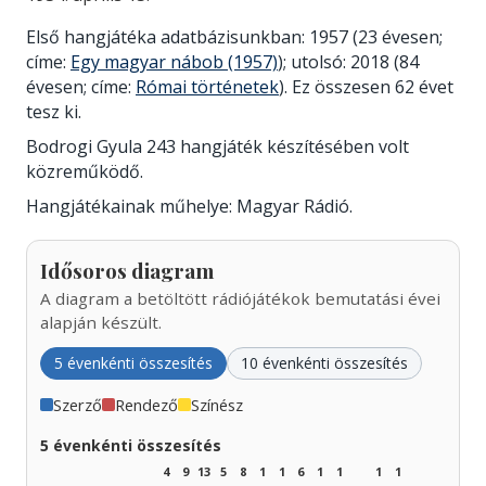
Első hangjátéka adatbázisunkban: 1957 (23 évesen;
címe:
Egy magyar nábob (1957)
); utolsó: 2018 (84
évesen; címe:
Római történetek
). Ez összesen 62 évet
tesz ki.
Bodrogi Gyula 243 hangjáték készítésében volt
közreműködő.
Hangjátékainak műhelye: Magyar Rádió.
Idősoros diagram
A diagram a betöltött rádiójátékok bemutatási évei
alapján készült.
5 évenkénti összesítés
10 évenkénti összesítés
Szerző
Rendező
Színész
5 évenkénti összesítés
4
9
13
5
8
1
1
6
1
1
1
1