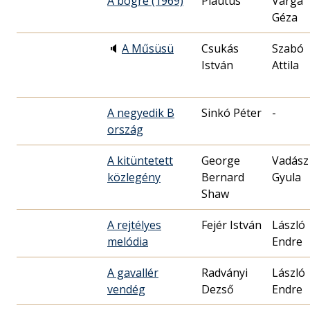
A bögre (1969)
Plautus
Varga
Géza
🔈
A Műsüsü
Csukás
Szabó
István
Attila
A negyedik B
Sinkó Péter
-
ország
A kitüntetett
George
Vadász
közlegény
Bernard
Gyula
Shaw
A rejtélyes
Fejér István
László
melódia
Endre
A gavallér
Radványi
László
vendég
Dezső
Endre