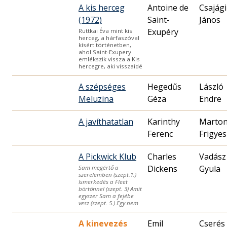
A kis herceg
Antoine de
Csajági
(1972)
Saint-
János
Exupéry
Ruttkai Éva mint kis
herceg, a hárfaszóval
kísért történetben,
ahol Saint-Exupery
emlékszik vissza a Kis
hercegre, aki visszaidé
A szépséges
Hegedűs
László
Meluzina
Géza
Endre
A javíthatatlan
Karinthy
Marto
Ferenc
Frigyes
A Pickwick Klub
Charles
Vadász
Dickens
Gyula
Sam megértő a
szerelemben (szept.1.)
Ismerkedés a Fleet
börtönnel (szept. 3) Amit
egyszer Sam a fejébe
vesz (szept. 5.) Egy nem
A kinevezés
Emil
Cserés