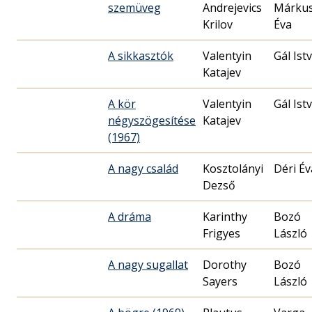
szemüveg
Andrejevics
Márku
Krilov
Éva
A sikkasztók
Valentyin
Gál Ist
Katajev
A kör
Valentyin
Gál Ist
négyszögesítése
Katajev
(1967)
A nagy család
Kosztolányi
Déri Év
Dezső
A dráma
Karinthy
Bozó
Frigyes
László
A nagy sugallat
Dorothy
Bozó
Sayers
László