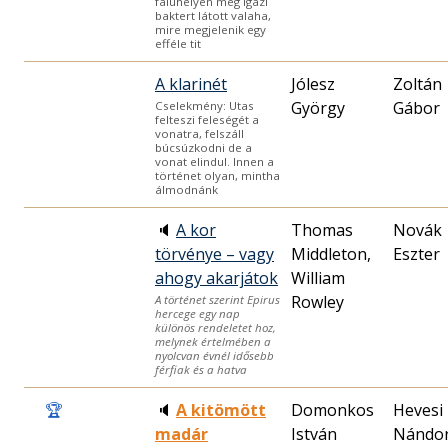
faluhelyen még igazi
baktert látott valaha,
mire megjelenik egy
efféle tit
A klarinét
Jólesz
Zoltán
György
Gábor
Cselekmény: Utas
felteszi feleségét a
vonatra, felszáll
búcsúzkodni de a
vonat elindul. Innen a
történet olyan, mintha
álmodnánk
🔈
A kor
Thomas
Novák
törvénye – vagy
Middleton,
Eszter
ahogy akarjátok
William
Rowley
A történet szerint Epirus
hercege egy nap
különös rendeletet hoz,
melynek értelmében a
nyolcvan évnél idősebb
férfiak és a hatva
🏆
🔈
A kitömött
Domonkos
Hevesi
madár
István
Nándor