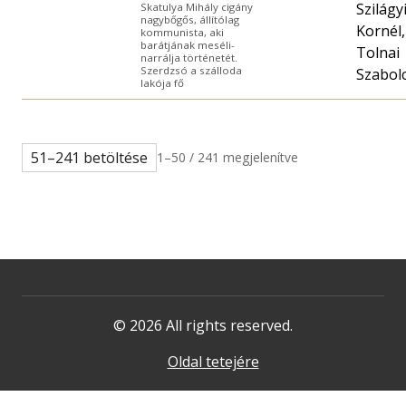
Szilágy
Skatulya Mihály cigány
nagybőgős, állítólag
Kornél,
kommunista, aki
barátjának meséli-
Tolnai
narrálja történetét.
Szerdzsó a szálloda
Szabol
lakója fő
51–241 betöltése
1–50 / 241 megjelenítve
© 2026 All rights reserved.
Oldal tetejére