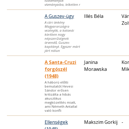
tudományuk
vívmányaiba, lelketlen r
A Guszev-ügy
Illés Béla
Vár
Zol
A cári önkény
Magyarországra
vezénylik, a katonái
körében nagy
népszerűségnek
örvendő, Guszev-
kapitányt. Egyszer márt
járt nálun
A Santa-Cruzi
Janina
Ko
forgószél
Morawska
Mik
(1948)
A háború előtti
bemutatót Hevesi
Sándor erősen
kritizálta a hibás
akusztikus
megközelítés miatt,
ami Németh Antallal
való konfli
Ellenségek
Makszim Gorkij
-