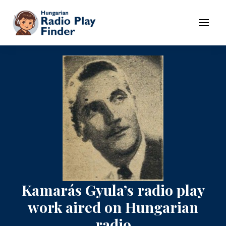
To navigation
To contents
Menu
Kamarás Gyula’s radio play
work aired on Hungarian
radio