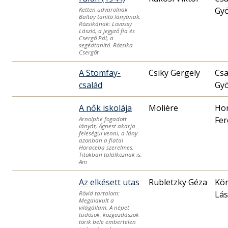
Gy
Ketten udvarolnak
Baltay tanító lányának,
Rózsikának: Lovassy
László, a jegyző fia és
Csergő Pál, a
segédtanító. Rózsika
Csergőt
A Stomfay-
Csiky Gergely
Cs
család
Gy
A nők iskolája
Molière
Ho
Fer
Arnolphe fogadott
lányát, Ágnest akarja
feleségül venni, a lány
azonban a fiatal
Horaceba szerelmes.
Titokban találkoznak is.
Am
Az elkésett utas
Rubletzky Géza
Kö
Lás
Rövid tartalom:
Megalakult a
világállam. A népet
tudósok, közgazdászok
törik bele embertelen