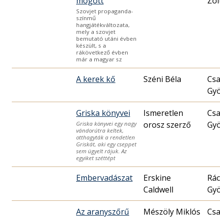
mögött
Zol
Szovjet propaganda-
színmű
hangjátékváltozata,
mely a szovjet
bemutató utáni évben
készült, s a
rákövetkező évben
már a magyar sz
A kerek kő
Széni Béla
Cs
Gy
Griska könyvei
Ismeretlen
Cs
orosz szerző
Gy
Griska könyvei egy nagy
vándorútra keltek,
otthagyták a rendetlen
Griskát, aki egy cseppet
sem ügyelt rájuk. Az
egyiket széttépt
Embervadászat
Erskine
Rác
Caldwell
Gy
Az aranyszőrű
Mészöly Miklós
Cs