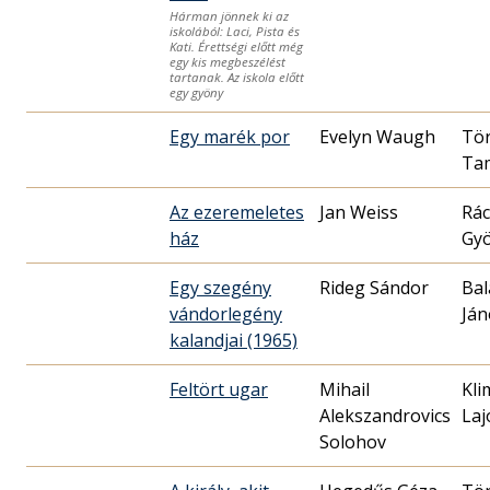
Hárman jönnek ki az
iskolából: Laci, Pista és
Kati. Érettségi előtt még
egy kis megbeszélést
tartanak. Az iskola előtt
egy gyöny
Egy marék por
Evelyn Waugh
Tö
Ta
Az ezeremeletes
Jan Weiss
Rác
ház
Gy
Egy szegény
Rideg Sándor
Bal
vándorlegény
Ján
kalandjai (1965)
Feltört ugar
Mihail
Kli
Alekszandrovics
Laj
Solohov