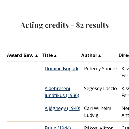
Acting credits -
82
results
Award
▲
Fav.
▲
Title
▲
Author
▲
Dire
Domine Bogádi
Peterdy Sándor
Kis
Fer
A debreceni
Segesdy László
Kis
lunátikus (1936)
Fer
A jéghegy (1940)
Carl Wilhelm
Né
Ludvig
Ant
Falun (1944)
Rákosi Viktor
Cs