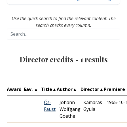
Use the quick search to find the relevant content. The
search checks every column.
Director credits -
1
results
Award
▲
Fav.
▲
Title
▲
Author
▲
Director
▲
Premiere
Ős-
Johann
Kamarás
1965-10-
Faust
Wolfgang
Gyula
Goethe