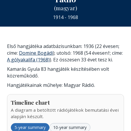
(magyar)
1914 - 1968
Első hangjátéka adatbázisunkban: 1936 (22 évesen;
címe:
Domine Bogádi
); utolsó: 1968 (54 évesen†; címe:
A gólyakalifa (1968)
). Ez összesen 33 évet tesz ki.
Kamarás Gyula 83 hangjáték készítésében volt
közreműködő.
Hangjátékainak műhelye: Magyar Rádió.
Timeline chart
A diagram a betöltött rádiójátékok bemutatási évei
alapján készült.
5-year summary
10-year summary