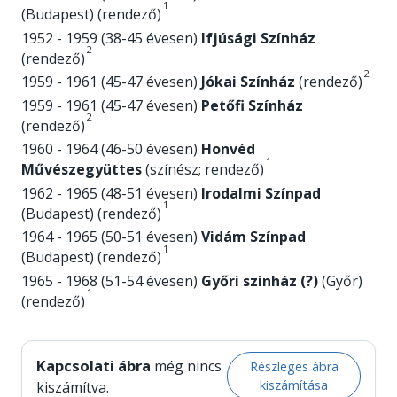
1
(Budapest) (rendező)
1952 - 1959 (38-45 évesen)
Ifjúsági Színház
2
(rendező)
2
1959 - 1961 (45-47 évesen)
Jókai Színház
(rendező)
1959 - 1961 (45-47 évesen)
Petőfi Színház
2
(rendező)
1960 - 1964 (46-50 évesen)
Honvéd
1
Művészegyüttes
(színész; rendező)
1962 - 1965 (48-51 évesen)
Irodalmi Színpad
1
(Budapest) (rendező)
1964 - 1965 (50-51 évesen)
Vidám Színpad
1
(Budapest) (rendező)
1965 - 1968 (51-54 évesen)
Győri színház (?)
(Győr)
1
(rendező)
Kapcsolati ábra
még nincs
Részleges ábra
kiszámítása
kiszámítva.