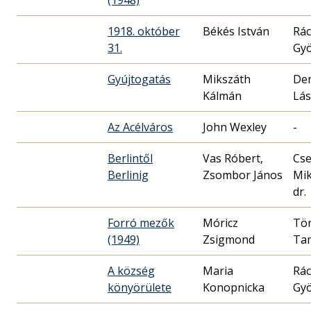
(1948)
1918. október
Békés István
Rác
31.
Gy
Gyújtogatás
Mikszáth
De
Kálmán
Lás
Az Acélváros
John Wexley
-
Berlintől
Vas Róbert,
Cse
Berlinig
Zsombor János
Mik
dr.
Forró mezők
Móricz
Tö
(1949)
Zsigmond
Ta
A község
Maria
Rác
könyörülete
Konopnicka
Gy