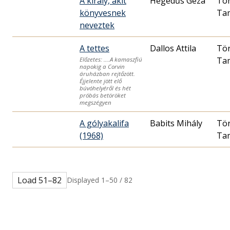
A király, akit
Hegedűs Géza
Tö
könyvesnek
Ta
neveztek
A tettes
Dallos Attila
Tö
Ta
Előzetes: ….A kamaszfiú
napokig a Corvin
áruházban rejtőzött.
Éjjelente jött elő
búvóhelyéről és hét
próbás betöröket
megszégyen
A gólyakalifa
Babits Mihály
Tö
(1968)
Ta
Load 51–82
Displayed 1–50 / 82