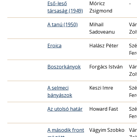
Eső-leső
Móricz
-
társaság (1949)
Zsigmond
A tanú (1950)
Mihail
Vár
Sadoveanu
Zol
Eroica
Halász Péter
Szé
Fer
Boszorkányok
Forgács István
Vár
Zol
A selmeci
Keszi Imre
Szé
bányászok
Fer
Az utolsó határ
Howard Fast
Szé
Fer
A második front
Vágyim Szobko
Vár