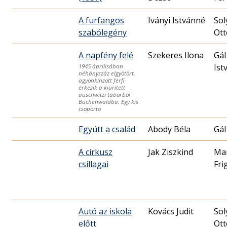
A furfangos
Iványi Istvánné
Sol
szabólegény
Ott
A napfény felé
Szekeres Ilona
Gál
Ist
1945 áprilisában
néhányszáz elgyötört,
agyonkínzott férfi
érkezik a kiürített
auschwitzi táborból
Buchenwaldba. Egy kis
csoporto
Együtt a család
Abody Béla
Gál
A cirkusz
Jak Ziszkind
Ma
csillagai
Fri
Autó az iskola
Kovács Judit
Sol
előtt
Ott