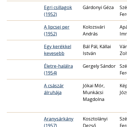
Egri csillagok
Gárdonyi Géza
Szé
(1952)
Fer
A lipcsei per
Kolozsvári
Apá
(1952)
András
Im
Egy kerékkel
Bál Pál, Kállai
Vár
kevesebb
István
Zol
Életre-halálra
Gergely Sándor
Szé
(1954)
Fer
A császár
Jókai Mór,
Ké
álruhája
Munkácsi
Józ
Magdolna
Aranysárkány
Kosztolányi
Szé
(1957)
Dezső
Fer