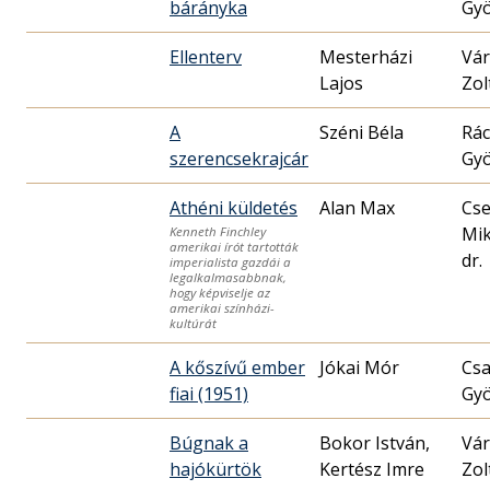
bárányka
Gy
Ellenterv
Mesterházi
Vár
Lajos
Zol
A
Széni Béla
Rác
szerencsekrajcár
Gy
Athéni küldetés
Alan Max
Cse
Mik
Kenneth Finchley
amerikai írót tartották
dr.
imperialista gazdái a
legalkalmasabbnak,
hogy képviselje az
amerikai színházi-
kultúrát
A kőszívű ember
Jókai Mór
Cs
fiai (1951)
Gy
Búgnak a
Bokor István,
Vár
hajókürtök
Kertész Imre
Zol