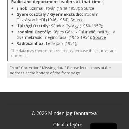
Radio and department leaders at that time:
Elnök:
Szirmai István (1949-1953);
Source
Gyerekosztály / Gyermekstúdió:
Irodalmi
Osztályon belül (1946-1954);
Source
Ifjúsági Osztály:
Sándor György (1950-1957);
Irodalmi Osztály:
Képes Géza - Falurádió indítója, a
Gyermekrádió megindítása. (1946-1954);
Source
Rádiószínház:
Létrejön? (1951);
The data may contain contradictions because the sources are
uncertain.
Error? Correction? Missing data? Please let us know at the
address at the bottom of the front page.
© 2026 Minden jog fenntartva!
Oldal tetejére