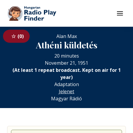
To navigation
To contents
Menu
0
Alan Max
Athéni küldetés
20 minutes
November 21, 1951
(At least 1 repeat broadcast. Kept on air for 1
year)
Adaptation
Jelenet
Magyar Rádió