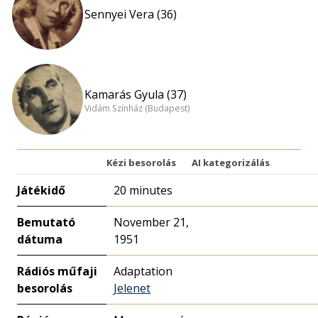
Sennyei Vera (36)
Kamarás Gyula (37)
Vidám Színház (Budapest)
Kézi besorolás
AI kategorizálás
Játékidő
20 minutes
Bemutató
November 21,
dátuma
1951
Rádiós műfaji
Adaptation
besorolás
Jelenet