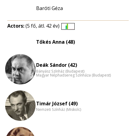
Baróti Géza
Actors:
(5 fő, átl. 42 év)
Életkori
eloszlás
Tőkés Anna (48)
nagyítása
Deák Sándor (42)
Bányász Színház (Budapest)
Magyar Néphadsereg Színháza (Budapest)
Timár József (49)
Nemzeti Színház (Miskolc)