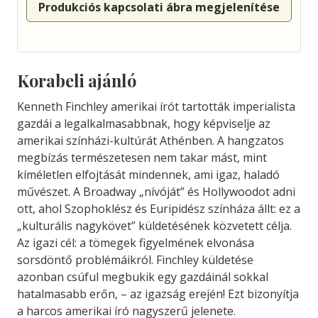
Produkciós kapcsolati ábra megjelenítése
Korabeli ajánló
Kenneth Finchley amerikai írót tartották imperialista
gazdái a legalkalmasabbnak, hogy képviselje az
amerikai színházi-kultúrát Athénben. A hangzatos
megbízás természetesen nem takar mást, mint
kíméletlen elfojtását mindennek, ami igaz, haladó
művészet. A Broadway „nívóját” és Hollywoodot adni
ott, ahol Szophoklész és Euripidész színháza állt: ez a
„kulturális nagykövet” küldetésének közvetett célja.
Az igazi cél: a tömegek figyelmének elvonása
sorsdöntő problémáikról. Finchley küldetése
azonban csúful megbukik egy gazdáinál sokkal
hatalmasabb erőn, – az igazság erején! Ezt bizonyítja
a harcos amerikai író nagyszerű jelenete.