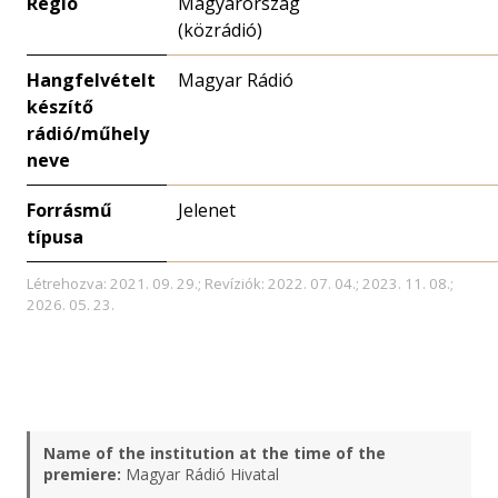
Régió
Magyarország
(közrádió)
Hangfelvételt
Magyar Rádió
készítő
rádió/műhely
neve
Forrásmű
Jelenet
típusa
Létrehozva: 2021. 09. 29.; Revíziók: 2022. 07. 04.; 2023. 11. 08.;
2026. 05. 23.
Name of the institution at the time of the
premiere:
Magyar Rádió Hivatal