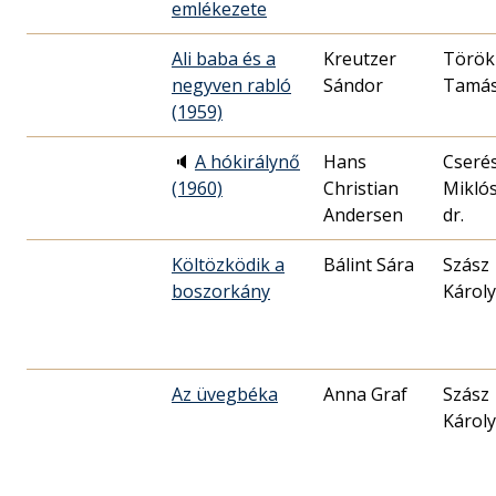
emlékezete
Ali baba és a
Kreutzer
Török
negyven rabló
Sándor
Tamá
(1959)
🔈
A hókirálynő
Hans
Cseré
(1960)
Christian
Mikló
Andersen
dr.
Költözködik a
Bálint Sára
Szász
boszorkány
Károly
Az üvegbéka
Anna Graf
Szász
Károly