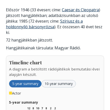
Először 1946 (33 évesen; címe:
Caesar és Cleopatra
)
játszott hangjátékban; adatbázisunkban az utolsó
játéka: 1985 (72 évesen; címe:
Szíriusz és a
holdonnyíló bársonyrózsa
). Ez összesen 40 évet tesz
ki.
72 hangjátékban játszott.
Hangjátékainak társulata: Magyar Rádió.
Timeline chart
A diagram a betöltött rádiójátékok bemutatási évei
alapján készült.
5-year summary
10-year summary
Actor
5-year summary
12
8
10
7
8
2
2