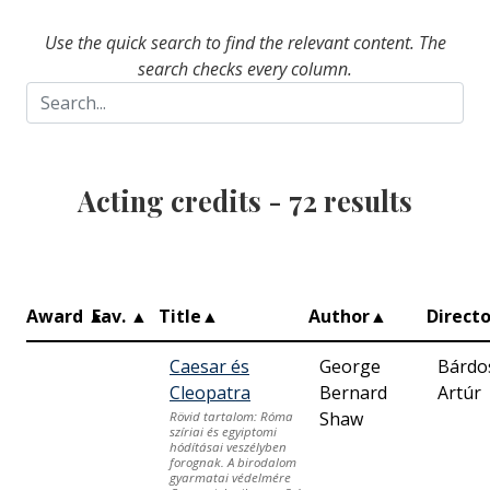
Use the quick search to find the relevant content. The
search checks every column.
Acting credits -
72
results
Award
▲
Fav.
▲
Title
▲
Author
▲
Directo
Caesar és
George
Bárdo
Cleopatra
Bernard
Artúr
Shaw
Rövid tartalom: Róma
szíriai és egyiptomi
hódításai veszélyben
forognak. A birodalom
gyarmatai védelmére