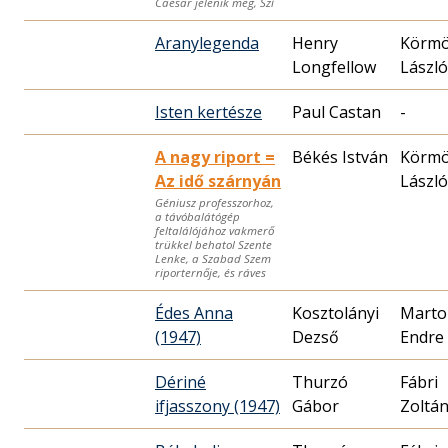
Caesar jelenik meg, Szí
Aranylegenda
Henry
Körmö
Longfellow
László
Isten kertésze
Paul Castan
-
A nagy riport =
Békés István
Körmö
Az idő szárnyán
László
Géniusz professzorhoz,
a távóbalátógép
feltalálójához vakmerő
trükkel behatol Szente
Lenke, a Szabad Szem
riporternője, és ráves
Édes Anna
Kosztolányi
Marto
(1947)
Dezső
Endre
Dériné
Thurzó
Fábri
ifjasszony (1947)
Zoltá