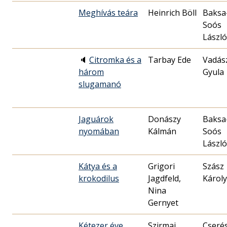
Meghívás teára
Heinrich Böll
Baksa
Soós
László
🔈
Citromka és a
Tarbay Ede
Vadás
három
Gyula
slugamanó
Jaguárok
Donászy
Baksa
nyomában
Kálmán
Soós
László
Kátya és a
Grigori
Szász
krokodilus
Jagdfeld,
Károly
Nina
Gernyet
Kétezer éve
Szirmai
Cseré