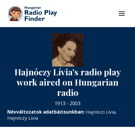
To navigation
To contents
Menu
Hajnóczy Lívia’s radio play
work aired on Hungarian
radio
1913 - 2003
Névváltozatok adatbázisunkban:
Hajnóczi Lívia,
Hajnóczy Livia