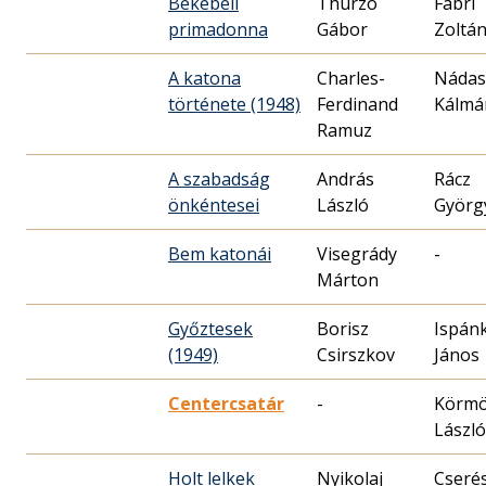
Békebeli
Thurzó
Fábri
primadonna
Zoltá
A katona
Charles-
Nádas
története (1948)
Ferdinand
Kálmá
Ramuz
A szabadság
András
Rácz
önkéntesei
László
Györg
Bem katonái
Visegrády
-
Márton
Győztesek
Borisz
Ispánk
(1949)
Csirszkov
János
Centercsatár
-
Körmö
László
Holt lelkek
Nyikolaj
Cseré