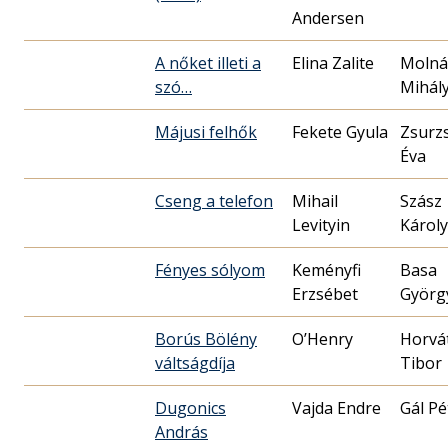
Andersen
A nőket illeti a
Elina Zalite
Molná
szó…
Mihál
Májusi felhők
Fekete Gyula
Zsurz
Éva
Cseng a telefon
Mihail
Szász
Levityin
Károly
Fényes sólyom
Keményfi
Basa
Erzsébet
Györg
Borús Bölény
O’Henry
Horvá
váltságdíja
Dugonics
Vajda Endre
Gál Pé
András