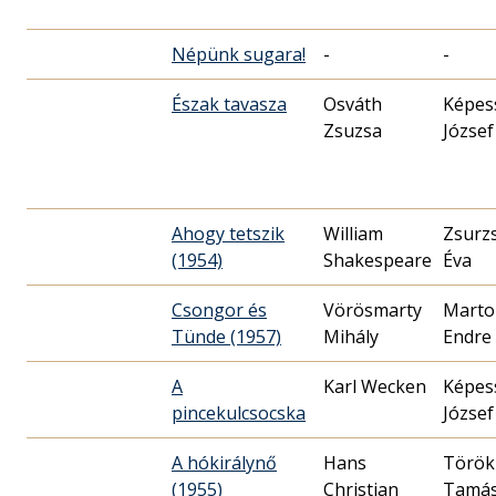
Népünk sugara!
-
-
Észak tavasza
Osváth
Képes
Zsuzsa
József
Ahogy tetszik
William
Zsurz
(1954)
Shakespeare
Éva
Csongor és
Vörösmarty
Marto
Tünde (1957)
Mihály
Endre
A
Karl Wecken
Képes
pincekulcsocska
József
A hókirálynő
Hans
Török
(1955)
Christian
Tamá