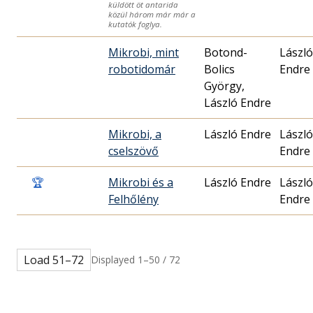
küldött öt antarida
közül három már már a
kutatók foglya.
Mikrobi, mint
Botond-
László
robotidomár
Bolics
Endre
György,
László Endre
Mikrobi, a
László Endre
László
cselszövő
Endre
🏆
Mikrobi és a
László Endre
László
Felhőlény
Endre
Load 51–72
Displayed 1–50 / 72