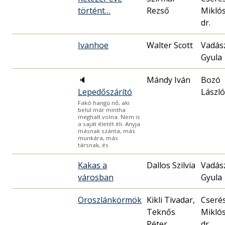
történt…
Rezső
Mikló
dr.
Ivanhoe
Walter Scott
Vadás
Gyula
🔈
Mándy Iván
Bozó
Lepedőszárító
László
Fakó hangú nő, aki
belül már mintha
meghalt volna. Nem is
a saját életét éli. Anyja
másnak szánta, más
munkára, más
társnak, és
Kakas a
Dallos Szilvia
Vadás
városban
Gyula
Oroszlánkörmök
Kikli Tivadar,
Cseré
Teknős
Mikló
Péter
dr.