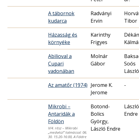
A tábornok
Radványi
Horvá
kudarca
Ervin
Házasság és
Karinthy
Dékán
környéke
Frigyes
Kálmá
Abilioval a
Molnár
Baksa
Cupari
Gábor
Soós
vadonában
László
Az amatőr (1974)
Jerome K.
-
Jerome
Mikrobi –
Botond-
László
Antaridák a
Bolics
Endre
Földön
György,
László Endre
V/4. rész – Mikrobi
„medvéül” tolmácsol: 06.
30. 15:20-16:00, A Földre