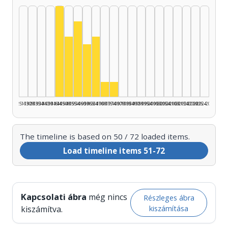
Actor, 1945–1949: 12
Actor, 1955–1959: 10
Actor, 1950–1954: 8
Actor, 1965–1969: 8
Actor, 1960–1964: 7
Actor, 1970–1974: 2
Actor, 1975–1979: 2
1925–1929
1930–1934
1935–1939
1940–1944
1945–1949
1950–1954
1955–1959
1960–1964
1965–1969
1970–1974
1975–1979
1980–1984
1985–1989
1990–1994
1995–1999
2000–2004
2005–2009
2010–2014
2015–2019
2020–2024
2025–2026
The timeline is based on 50 / 72 loaded items.
Load timeline items 51-72
Kapcsolati ábra
még nincs
Részleges ábra
kiszámítása
kiszámítva.