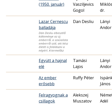
(1950. január)
Vasziljevics
Mikló
Gogol
dr.
Lazar Cernescu
Dan Desliu
Lányi
balladája
Andor
Dán Desliu elbeszélő
költeménye az új
emberről, a szocialista
emberről szól, aki kész
életét is feláldozni a
népért. A termelősz
Együtt a hajnal
Tamási
Lányi
elé
Lajos
Andor
Az ember
Ruffy Péter
Ispánk
erősebb
János
Felragyognak a
Alekszej
Néme
csillagok
Muszatov
Adél