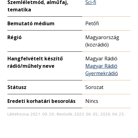
Szemléletmód, alműfaj,
Sci-fi
tematika
Bemutató médium
Petőfi
Régió
Magyarország
(közrádió)
Hangfelvételt készítő
Magyar Rádió
rádió/műhely neve
Magyar Rádió
Gyermekrádió
Státusz
Sorozat
Eredeti korhatári besorolás
Nincs
Létrehozva: 2021. 09. 29.; Revíziók: 2023. 06. 05.; 2026. 04. 25.