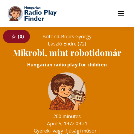
To navigation
To contents
Menu
0
Botond-Bolics György
László Endre (72)
Mikrobi, mint robotidomár
Hungarian radio play for children
200 minutes
April 5, 1972 09:21
Gyerek- vagy ifjúsági műsor
|