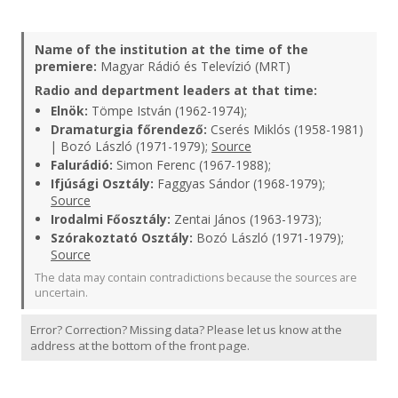
Name of the institution at the time of the
premiere:
Magyar Rádió és Televízió (MRT)
Radio and department leaders at that time:
Elnök:
Tömpe István (1962-1974);
Dramaturgia főrendező:
Cserés Miklós (1958-1981)
| Bozó László (1971-1979);
Source
Falurádió:
Simon Ferenc (1967-1988);
Ifjúsági Osztály:
Faggyas Sándor (1968-1979);
Source
Irodalmi Főosztály:
Zentai János (1963-1973);
Szórakoztató Osztály:
Bozó László (1971-1979);
Source
The data may contain contradictions because the sources are
uncertain.
Error? Correction? Missing data? Please let us know at the
address at the bottom of the front page.