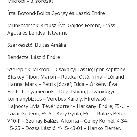
Mikrobi – 3. sorozat
Írta: Botond-Bolics György és László Endre
Munkatársak: Krausz Éva, Gajdos Ferenc, Erőss
Ágota és Lendvai Istvánné
Szerkesztő: Bujtás Amália
Rendezte: László Endre
Szereplők: Mikrobi – Csákányi László; Igor kapitány –
Bitskey Tibor; Maron – Ruttkai Ottó; Irina – Lóránd
Hanna; Mark – Petrik József; Edda – Örkényi Éva;
Fantó bányamérnök – Dégi István; Járványügyi
kormánybiztos – Verebes Károly; Hírolvasó –
Hajnóczy Lívia; Tévériporter – Harkányi Endre; F5-U –
Lázár Gedeon; F5-A – Kéry Gyula; F5-I – Balázs Péter;
V10-P – Szuhay Balázs; A korita – Gelley Kornél; X-34-
15-25 – Dózsa László; Y-15-43-01 – Hankó Elemér.