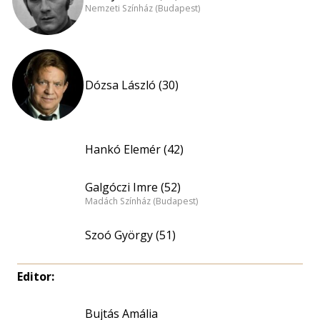
Nemzeti Színház (Budapest)
Dózsa László (30)
Hankó Elemér (42)
Galgóczi Imre (52)
Madách Színház (Budapest)
Szoó György (51)
Editor:
Bujtás Amália