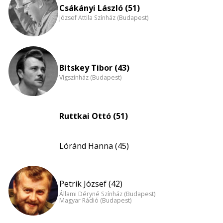
nagyítása
Csákányi László (51)
József Attila Színház (Budapest)
Bitskey Tibor (43)
Vígszínház (Budapest)
Ruttkai Ottó (51)
Lóránd Hanna (45)
Petrik József (42)
Állami Déryné Színház (Budapest)
Magyar Rádió (Budapest)