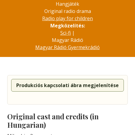
Hangjáték
Original radio drama
Radio play for children
Megközelítés:
Sci-fi
|
Magyar Rádió
Magyar Rádió Gyermekrádió
Produkciós kapcsolati ábra megjelenítése
Original cast and credits (in
Hungarian)