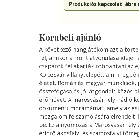
Produkciós kapcsolati ábra
Korabeli ajánló
A következő hangjátékom azt a történ
fel, amikor a front átvonulása idején
csapatok fel akarták robbantani az 
Kolozsvár villanytelepét, ami megbén
életét. Román és magyar munkások,
összefogása és jól átgondolt közös 
erőművet. A marosvásárhelyi rádió kö
dokumentumdrámámat, amely az ész
mozgalom felszámolására elrendelt 
be. Ez a nyomozás a Marosvásárhely é
érintő ákosfalvi és szamosfalvi töme