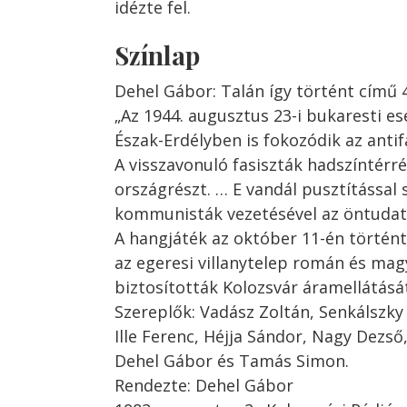
idézte fel.
Színlap
Dehel Gábor: Talán így történt című 4
„Az 1944. augusztus 23-i bukaresti 
Észak-Erdélyben is fokozódik az antifa
A visszavonuló fasiszták hadszíntérré
országrészt. … E vandál pusztítással
kommunisták vezetésével az öntudat
A hangjáték az október 11-én történte
az egeresi villanytelep román és ma
biztosították Kolozsvár áramellátásá
Szereplők: Vadász Zoltán, Senkálszky
Ille Ferenc, Héjja Sándor, Nagy Dezső
Dehel Gábor és Tamás Simon.
Rendezte: Dehel Gábor