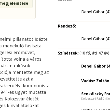
 megjelenítése
Dehel Gábor (4
Rendező:
elmi pillanatot idézte
Dehel Gábor (4
 a menekülő fasiszta
egeresi erőművet,
Színészek:
(10 fő, átl. 47 év)
ította volna a város
 pártmunkások
Dehel Gábor (4
akciója mentette meg az
zvetítette azt a
Vadász Zoltán 
ak-erdélyi kommunista
1941-es ügyet mutatta
Senkálszky End
s Kolozsvár életét
Kolozsvári Rádió (Ko
ges kínvallatásokat