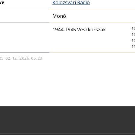
ve
Kolozsvári Rádió
Monó
1
1944-1945 Vészkorszak
1
1
1
5. 02. 12.; 2026. 05. 23.