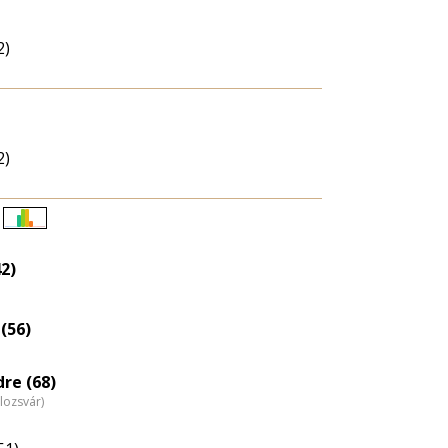
2)
2)
Életkori
eloszlás
2)
nagyítása
(56)
re (68)
lozsvár)