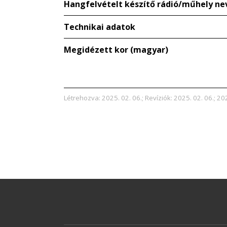
Hangfelvételt készítő rádió/műhely ne
Technikai adatok
Megidézett kor (magyar)
Létrehozva: 2025. 02. 06.; Revíziók: 2025. 02. 06.; 202