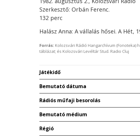
1982. augusztus 2., Kolozsvári Rádió
Szerkesztő: Orbán Ferenc.
132 perc
Halász Anna: A vállalás hősei. A Hét, 
Forrás:
Kolozsvári Rádió Hangarchívum (Fonoteka) 
táblázat; és Kolozsvári Levéltár Stud. Radio Cluj
Játékidő
Bemutató dátuma
Rádiós műfaji besorolás
Bemutató médium
Régió