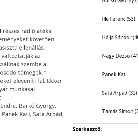
Barkó György (
Ille Ferenc (53)
 részes rádiójátéka.
Héjja Sándor (4
eseményeket követően
siszta ellenállás.
 változtatják az
Nagy Dezső (41
 szállnak szembe a
osodó tömegek. ”
Panek Kati
ket eleveníti fel. Ekkor
gyar munkásai
Sata Árpád (32)
t.
 Endre, Barkó György,
Tamás Simon (
, Panek Kati, Sata Árpád,
Szerkesztő: