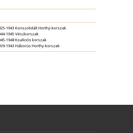
925-1943 Konszolidált Horthy-korszak
944-1945 Vészkorszak
945-1948 Koalíciós korszak
939-1943 Háborús Horthy-korszak