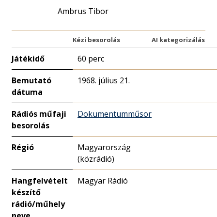
Ambrus Tibor
Kézi besorolás
AI kategorizálás
Játékidő
60 perc
Bemutató
1968. július 21.
dátuma
Rádiós műfaji
Dokumentumműsor
besorolás
Régió
Magyarország
(közrádió)
Hangfelvételt
Magyar Rádió
készítő
rádió/műhely
neve