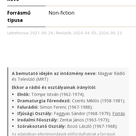
Forrásmű
Non-fiction
típusa
Létrehozva: 2021. 09. 29.; Revíziók: 2024. 04. 05.; 2026. 05. 23.
A bemutató idején az intézmény neve:
Magyar Rádió
és Televízió (MRT)
Ekkor a rádió és osztályainak irányítói:
Elnök:
Tömpe István (1962-1974);
Dramaturgia főrendező:
Cserés Miklós (1958-1981);
Falurádió:
Simon Ferenc (1967-1988);
Ifjúsági Osztály:
Faggyas Sándor (1968-1979);
Forrás
Irodalmi Főosztály:
Zentai János (1963-1973);
Szórakoztató Osztály:
Bozó László (1967-1968);
Az adatokban ellentmondások előfordulhatnak a források