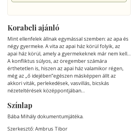
Korabeli ajánló
Mint ellenfelek állnak egymással szemben: az apa és
négy gyermeke. A vita az apai ház körül folyik, az
apai ház körül, amely a gyermekeknek már nem kell…
A konfliktus súlyos, az öregember számára
érthetetlen is, hiszen az apai ház valamikor régen,
még az „ő idejében”egészen másképpen állt az
akkori viták, perlekedések, vasvillás, bicskás
nézeteltérések középpontjában…
Színlap
Bába Mihály dokumentumjátéka.
Szerkesztő: Ambrus Tibor