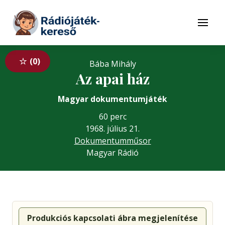
Tovább a navigációhoz
Tovább a tartalomhoz
Menü
0
Bába Mihály
Az apai ház
Magyar dokumentumjáték
60 perc
1968. július 21.
Dokumentumműsor
Magyar Rádió
Produkciós kapcsolati ábra megjelenítése