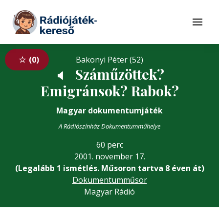
Tovább a navigációhoz
Tovább a tartalomhoz
Menü
0
Bakonyi Péter (52)
Száműzöttek?
🔈
Emigránsok? Rabok?
Magyar dokumentumjáték
A Rádiószínház Dokumentumműhelye
60 perc
2001. november 17.
(Legalább 1 ismétlés. Műsoron tartva 8 éven át)
Dokumentumműsor
Magyar Rádió