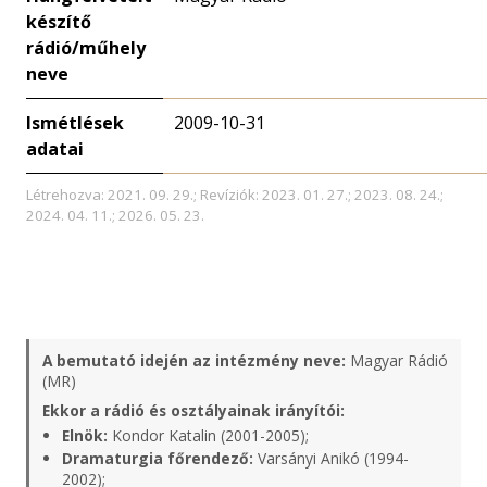
készítő
rádió/műhely
neve
Ismétlések
2009-10-31
adatai
Létrehozva: 2021. 09. 29.; Revíziók: 2023. 01. 27.; 2023. 08. 24.;
2024. 04. 11.; 2026. 05. 23.
A bemutató idején az intézmény neve:
Magyar Rádió
(MR)
Ekkor a rádió és osztályainak irányítói:
Elnök:
Kondor Katalin (2001-2005);
Dramaturgia főrendező:
Varsányi Anikó (1994-
2002);