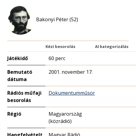
Bakonyi Péter (52)
Kézi besorolás
AI kategorizálás
Játékidő
60 perc
Bemutató
2001. november 17.
dátuma
Rádiós műfaji
Dokumentumműsor
besorolás
Régió
Magyarország
(közrádió)
Hangfelvételt
Magyar Rádió