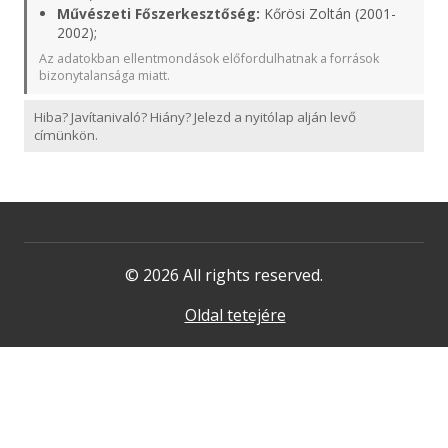
Művészeti Főszerkesztőség:
Kőrösi Zoltán (2001-
2002);
Az adatokban ellentmondások előfordulhatnak a források
bizonytalansága miatt.
Hiba? Javítanivaló? Hiány? Jelezd a nyitólap alján levő
címünkön.
© 2026 All rights reserved.
Oldal tetejére