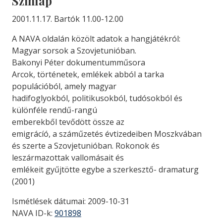
Színlap
2001.11.17. Bartók 11.00-12.00
A NAVA oldalán közölt adatok a hangjátékról:
Magyar sorsok a Szovjetunióban.
Bakonyi Péter dokumentumműsora
Arcok, történetek, emlékek abból a tarka
populációból, amely magyar
hadifoglyokból, politikusokból, tudósokból és
különféle rendű-rangú
emberekből tevődött össze az
emigrácíó, a száműzetés évtizedeiben Moszkvában
és szerte a Szovjetunióban. Rokonok és
leszármazottak vallomásait és
emlékeit gyűjtötte egybe a szerkesztő- dramaturg
(2001)
Ismétlések dátumai: 2009-10-31
NAVA ID-k:
901898