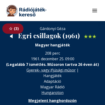
Tovább a navigációhoz
Tovább a tartalomhoz
Menü
3
Gárdonyi Géza
Egri csillagok (1961)
🔈
★
★
★
Magyar hangjáték
208 perc
1961. december 25. 09:00
(Legalább 7 ismétlés. Műsoron tartva 26 éven át)
Gyerek- vagy ifjúsági műsor
|
Hangjáték
Adaptáció
Magyar Rádió
Hungaroton
Megjelent hanghordozón