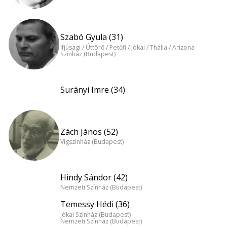
Szabó Gyula (31)
Ifjúsági / Úttörő / Petőfi / Jókai / Thália / Arizona
Színház (Budapest)
Surányi Imre (34)
Zách János (52)
Vígszínház (Budapest)
Hindy Sándor (42)
Nemzeti Színház (Budapest)
Temessy Hédi (36)
Jókai Színház (Budapest)
Nemzeti Színház (Budapest)