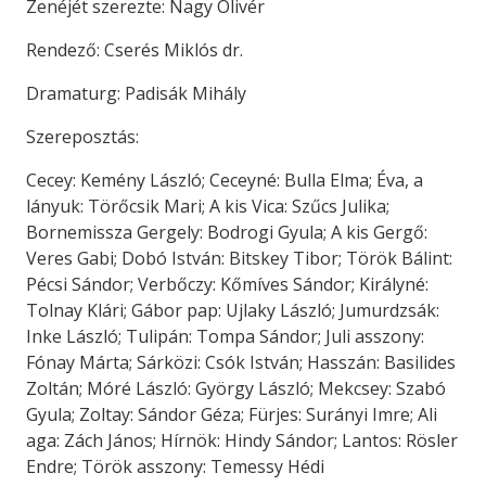
Zenéjét szerezte: Nagy Olivér
Rendező: Cserés Miklós dr.
Dramaturg: Padisák Mihály
Szereposztás:
Cecey: Kemény László; Ceceyné: Bulla Elma; Éva, a
lányuk: Törőcsik Mari; A kis Vica: Szűcs Julika;
Bornemissza Gergely: Bodrogi Gyula; A kis Gergő:
Veres Gabi; Dobó István: Bitskey Tibor; Török Bálint:
Pécsi Sándor; Verbőczy: Kőmíves Sándor; Királyné:
Tolnay Klári; Gábor pap: Ujlaky László; Jumurdzsák:
Inke László; Tulipán: Tompa Sándor; Juli asszony:
Fónay Márta; Sárközi: Csók István; Hasszán: Basilides
Zoltán; Móré László: György László; Mekcsey: Szabó
Gyula; Zoltay: Sándor Géza; Fürjes: Surányi Imre; Ali
aga: Zách János; Hírnök: Hindy Sándor; Lantos: Rösler
Endre; Török asszony: Temessy Hédi