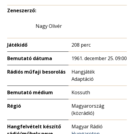
Zeneszerző:
Nagy Olivér
Játékidő
208 perc
Bemutató dátuma
1961. december 25. 09:00
Rádiós műfaji besorolás
Hangjáték
Adaptáció
Bemutató médium
Kossuth
Régió
Magyarország
(közrádió)
Hangfelvételt készítő
Magyar Rádió
rádió/műhely neve
Hungaroton