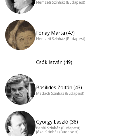
Nemzeti Színház (Budapest)
Fónay Márta (47)
Nemzeti Színház (Budapest)
Csók István (49)
Basilides Zoltán (43)
Madách Színház (Budapest)
György László (38)
Petőfi Színház (Budapest)
Jókai Színház (Budapest)