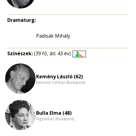
Dramaturg:
Padisák Mihály
Színészek:
(39 fő, átl. 43 év)
Életkori
eloszlás
nagyítása
Kemény László (62)
Nemzeti Színház (Budapest)
Bulla Elma (48)
Vígszínház (Budapest)