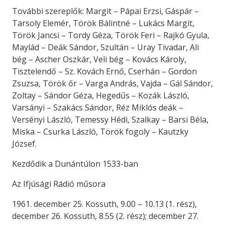
További szereplők: Margit – Pápai Erzsi, Gáspár –
Tarsoly Elemér, Török Bálintné – Lukács Margit,
Török Jancsi – Tordy Géza, Török Feri – Rajkó Gyula,
Maylád – Deák Sándor, Szultán – Uray Tivadar, Ali
bég – Ascher Oszkár, Veli bég – Kovács Károly,
Tisztelendő – Sz. Kovách Ernő, Cserhán – Gordon
Zsuzsa, Török őr – Varga András, Vajda – Gál Sándor,
Zoltay – Sándor Géza, Hegedűs – Kozák László,
Varsányi – Szakács Sándor, Réz Miklós deák –
Versényi László, Temessy Hédi, Szalkay – Barsi Béla,
Miska – Csurka László, Török fogoly – Kautzky
József.
Kezdődik a Dunántúlon 1533-ban
Az Ifjúsági Rádió műsora
1961. december 25. Kossuth, 9.00 – 10.13 (1. rész),
december 26. Kossuth, 8.55 (2. rész); december 27.