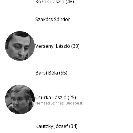
Kozák László (48)
Szakács Sándor
Versényi László (30)
Barsi Béla (55)
Csurka László (25)
Nemzeti Színház (Budapest)
Kautzky József (34)