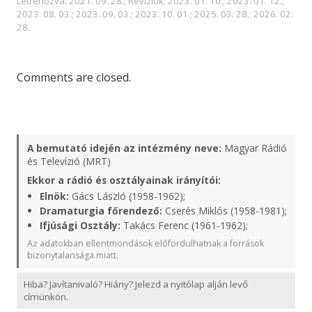
Létrehozva: 2021. 09. 28.; Revíziók: 2023. 01. 10.; 2023. 01. 12.;
2023. 08. 03.; 2023. 09. 03.; 2023. 10. 01.; 2025. 03. 28.; 2026. 02.
28.
Comments are closed.
A bemutató idején az intézmény neve:
Magyar Rádió
és Televízió (MRT)
Ekkor a rádió és osztályainak irányítói:
Elnök:
Gács László (1958-1962);
Dramaturgia főrendező:
Cserés Miklós (1958-1981);
Ifjúsági Osztály:
Takács Ferenc (1961-1962);
Az adatokban ellentmondások előfordulhatnak a források
bizonytalansága miatt.
Hiba? Javítanivaló? Hiány? Jelezd a nyitólap alján levő
címünkön.