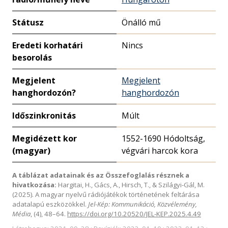
Státusz
Önálló mű
Eredeti korhatári
Nincs
besorolás
Megjelent
Megjelent
hanghordozón?
hanghordozón
Időszinkronitás
Múlt
Megidézett kor
1552-1690 Hódoltság,
(magyar)
végvári harcok kora
A táblázat adatainak és az Összefoglalás résznek a
hivatkozása:
Hargitai, H., Gács, A., Hirsch, T., & Szilágyi-Gál, M.
(2025). A magyar nyelvű rádiójátékok történetének feltárása
adatalapú eszközökkel.
Jel-Kép: Kommunikáció, Közvélemény,
Média
, (4), 48–64.
https://doi.org/10.20520/JEL-KEP.2025.4.49