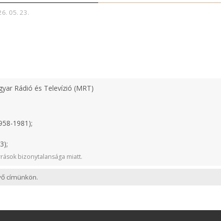
26. 05. 23.
yar Rádió és Televízió (MRT)
958-1981);
3);
rások bizonytalansága miatt.
evő címünkön.