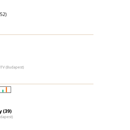
52)
MTV (Budapest)
Életkori
eloszlás
nagyítása
 (39)
udapest)