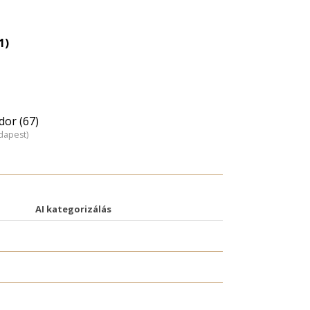
1)
dor (67)
dapest)
AI kategorizálás