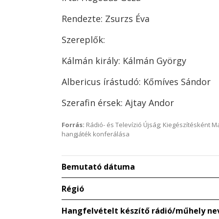
Rendezte: Zsurzs Éva
Szereplők:
Kálmán király: Kálmán György
Albericus írástudó: Kőmíves Sándor
Szerafin érsek: Ajtay Andor
Forrás:
Rádió- és Televízió Újság; Kiegészítésként 
hangjáték konferálása
Bemutató dátuma
Régió
Hangfelvételt készítő rádió/műhely ne