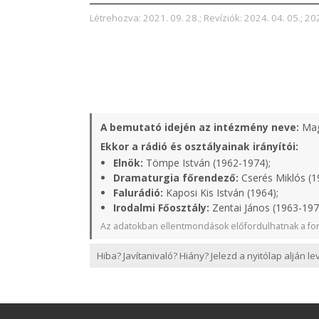
Létrehozva: 2021. 09. 28.; Revíziók: 2024. 04. 05.; 20
A bemutató idején az intézmény neve:
Mag
Ekkor a rádió és osztályainak irányítói:
Elnök:
Tömpe István (1962-1974);
Dramaturgia főrendező:
Cserés Miklós (1
Falurádió:
Kaposi Kis István (1964);
Irodalmi Főosztály:
Zentai János (1963-197
Az adatokban ellentmondások előfordulhatnak a for
Hiba? Javítanivaló? Hiány? Jelezd a nyitólap alján l