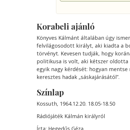
Korabeli ajánló
Könyves Kálmánt általában úgy ismeri
felvilágosodott királyt, aki kiadta a 
törvényt. Kevesen tudják, hogy korán
politikusa is volt, aki kétszer oldott
egyik nagy kérdését: hogyan mentse 
keresztes hadak „sáskajárásától”.
Színlap
Kossuth, 1964.12.20. 18.05-18.50
Rádiójáték Kálmán királyról
Írta: Hegedűs Géza