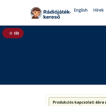
Tovább a navigációhoz
Tovább a tartalomhoz
English
Hírek
0
Produkciós kapcsolati ábra