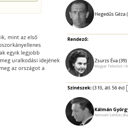
Hegedűs Géza (
k, mint az első
Rendező:
boszorkányellenes
ak egyik legjobb
a meg uralkodási idejének
Zsurzs Éva (39)
Magyar Televízió / 
meg az országot a
Színészek:
(3 fő, átl. 56 év)
Kálmán György
Nemzeti Színház (B