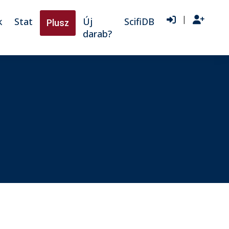
|
k
Stat
Új
ScifiDB
Plusz
darab?