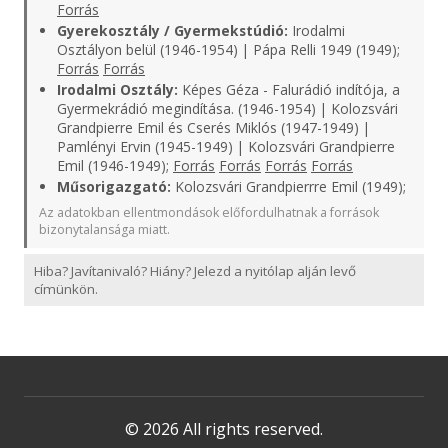
Forrás
Gyerekosztály / Gyermekstúdió:
Irodalmi
Osztályon belül (1946-1954) | Pápa Relli 1949 (1949);
Forrás
Forrás
Irodalmi Osztály:
Képes Géza - Falurádió indítója, a
Gyermekrádió megindítása. (1946-1954) | Kolozsvári
Grandpierre Emil és Cserés Miklós (1947-1949) |
Pamlényi Ervin (1945-1949) | Kolozsvári Grandpierre
Emil (1946-1949);
Forrás
Forrás
Forrás
Forrás
Műsorigazgató:
Kolozsvári Grandpierrre Emil (1949);
Az adatokban ellentmondások előfordulhatnak a források
bizonytalansága miatt.
Hiba? Javítanivaló? Hiány? Jelezd a nyitólap alján levő
címünkön.
© 2026 All rights reserved.