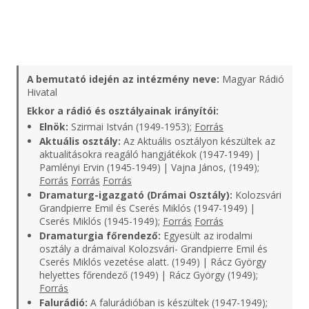
A bemutató idején az intézmény neve:
Magyar Rádió
Hivatal
Ekkor a rádió és osztályainak irányítói:
Elnök:
Szirmai István (1949-1953);
Forrás
Aktuális osztály:
Az Aktuális osztályon készültek az
aktualitásokra reagáló hangjátékok (1947-1949) |
Pamlényi Ervin (1945-1949) | Vajna János, (1949);
Forrás
Forrás
Forrás
Dramaturg-igazgató (Drámai Osztály):
Kolozsvári
Grandpierre Emil és Cserés Miklós (1947-1949) |
Cserés Miklós (1945-1949);
Forrás
Forrás
Dramaturgia főrendező:
Egyesült az irodalmi
osztály a drámaival Kolozsvári- Grandpierre Emil és
Cserés Miklós vezetése alatt. (1949) | Rácz György
helyettes főrendező (1949) | Rácz György (1949);
Forrás
Falurádió:
A falurádióban is készültek (1947-1949);