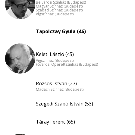
Belvárosi Színház (Budapest)
Magyar Színház (Budapest)
Szabad Színház (Budapest)
Vígszínház (Budapest)
Tapolczay Gyula (46)
Keleti László (45)
Vígszínház (Budapest)
Fővárosi Operettszínház (Budapest)
Rozsos István (27)
Madách Színház (Budapest)
Szegedi Szabó István (53)
Táray Ferenc (65)