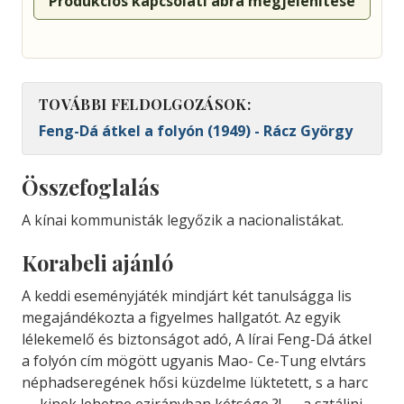
Produkciós kapcsolati ábra megjelenítése
TOVÁBBI FELDOLGOZÁSOK:
Feng-Dá átkel a folyón (1949) - Rácz György
Összefoglalás
A kínai kommunisták legyőzik a nacionalistákat.
Korabeli ajánló
A
keddi
eseményjáték
mindjárt
két
tanulság
ga l
is
megajándékozta
a
figyelmes
hallgatót.
Az
egyik
lélekemelő
és
biztonságot
adó,
A
lírai
Feng-Dá
átkel
a
folyón
cím
mögött
ugyanis
Mao-
Ce-Tung
elvtárs
néphadseregének
hősi
küzdelme
lüktetett,
s
a
harc