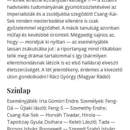
—
kinek
lehetne
ezirányban
kétsége ?! —
a
sztálini
hadviselés
tudományá
nak
gyümölcsöztetésével
az
imperialisták
és
a
zsoldjukba
szegődött
Csang-Kai-
Sek
minden
mesterkedése
ellenére
is
csak
győzelemmel
vég
ződhet.
A
másik
tanulság
azonban
műfaji
és
ke
vésbbé
örömteli.
Mégpedig
sajnos
az,
hogy —
mondjuk
ki
nyíltan —
az
eseményjáték
lassan
zsákutcába
jut :
a
riportanyag
mind
ritkábban
telik
meg
drámai
tartalommal
s
így (
bármilyen
ellentmondásnak
látszik
is
ez
első
hallásra)
el
veszti
életszerűségét.
A
tét
jelentékeny,
érdemes
a
kivezető
úton
gondolkodni ! Rácz György (Magyar Rádió)
Színlap
Eseményjáték: Irta Gömöri Endre. Személyek: Feng-
Dá — Újlaki Iászló; Feng-S — Szemethy Endre.;
Csang-Kai-Sek — Horváh Tivadar, Hirola —
Tapolczay Gyula; Doihara — Keleti László; Tada —
Rozsos István; Roosewelt — Szegedi Szabó István;