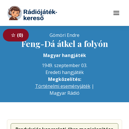
Tovább a navigációhoz
Tovább a tartalomhoz
Menü
0
Gömöri Endre
Feng-Dá átkel a folyón
Magyar hangjáték
1949. szeptember 03.
Eredeti hangjáték
Megközelítés:
Történelmi eseményjáték
|
Magyar Rádió