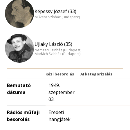
Képessy József (33)
Művész Színház (Budapest)
Ujlaky László (35)
Nemzeti Színház (Budapest)
Madách Színház (Budapest)
Kézi besorolás
AI kategorizálás
Bemutató
1949.
dátuma
szeptember
03.
Rádiós műfaji
Eredeti
besorolás
hangjáték