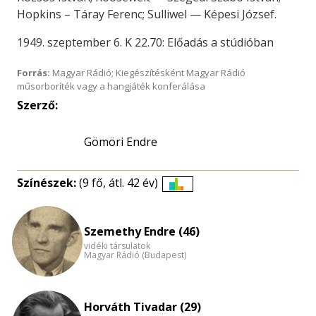
Hopkins – Táray Ferenc; Sulliwel — Képesi József.
1949. szeptember 6. K 22.70: Előadás a stúdióban
Forrás:
Magyar Rádió; Kiegészítésként Magyar Rádió
műsorboríték vagy a hangjáték konferálása
Szerző:
Gömöri Endre
Színészek:
(9 fő, átl. 42 év)
Életkori
eloszlás
nagyítása
Szemethy Endre (46)
vidéki társulatok
Magyar Rádió (Budapest)
Horváth Tivadar (29)