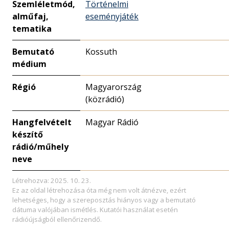
Szemléletmód,
Történelmi
alműfaj,
eseményjáték
tematika
Bemutató
Kossuth
médium
Régió
Magyarország
(közrádió)
Hangfelvételt
Magyar Rádió
készítő
rádió/műhely
neve
Létrehozva: 2025. 10. 23.
Ez az oldal létrehozása óta még nem volt átnézve, ezért
lehetséges, hogy a szereposztás hiányos vagy a bemutató
dátuma valójában ismétlés. Kutatói használat esetén
rádióújságból ellenőrizendő.