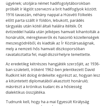
ügyének; utoljára német hadifogolytáborokban
próbált ír légiót szervezni a brit hadifoglyok között.
1916 tavaszán, néhány nappal a Húsvéti Fölkelés
előtt parta szállt ír földön, lebukott, parádés
tárgyalás után kötél általi halálra ítélték. Öt
évtizeddel halála után jelképes hamvait kihantolták a
honárulók, méregkeverők és hasonló közellenségek
meszesgödréből, és kiadták az Ír Köztársaságnak,
mely a nemzeti hős hamvait díszkoporsóban
ravataloztatta fel, majd díszsírhelyre temettette.
Az eredetileg kétrészes hangjáték szerzőjét, az 1936-
ban született, íróként 1962-ben jelentkezett David
Rudkint két dolog érdekelte: egyrészt az, hogyan lesz
a kitüntetett diplomatából akasztott honáruló;
másrészt a krónikus kudarc és a hősiesség
dialektikus összjátéka.
Tudnunk kell, hogy ha a mai Egyesült Királyság