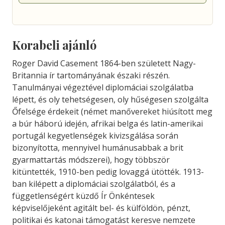
Korabeli ajánló
Roger David Casement 1864-ben született Nagy-
Britannia ír tartományának északi részén.
Tanulmányai végeztével diplomáciai szolgálatba
lépett, és oly tehetségesen, oly hűségesen szolgálta
Őfelsége érdekeit (német manővereket hiúsított meg
a búr háború idején, afrikai belga és latin-amerikai
portugál kegyetlenségek kivizsgálása során
bizonyította, mennyivel humánusabbak a brit
gyarmattartás módszerei), hogy többször
kitüntették, 1910-ben pedig lovaggá ütötték. 1913-
ban kilépett a diplomáciai szolgálatból, és a
függetlenségért küzdő Ír Önkéntesek
képviselőjeként agitált bel- és külföldön, pénzt,
politikai és katonai támogatást keresve nemzete