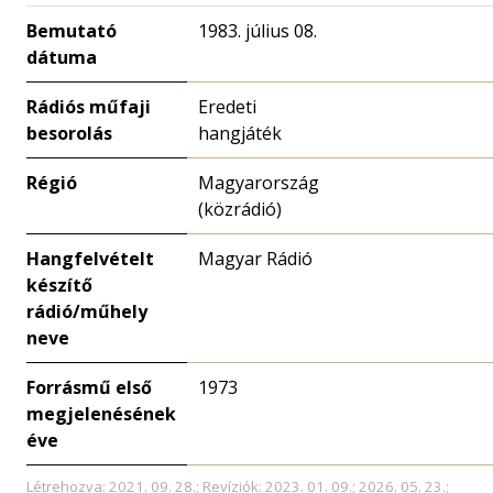
Bemutató
1983. július 08.
dátuma
Rádiós műfaji
Eredeti
besorolás
hangjáték
Régió
Magyarország
(közrádió)
Hangfelvételt
Magyar Rádió
készítő
rádió/műhely
neve
Forrásmű első
1973
megjelenésének
éve
Létrehozva: 2021. 09. 28.; Revíziók: 2023. 01. 09.; 2026. 05. 23.;