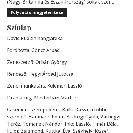
(Nagy-Britannia és Észak-Írország) sokak szer…
Folytatás megjelenítése
Színlap
David Rudkin hangjátéka
Fordította: Göncz Árpád
Zeneszerző: Orbán György
Rendező: Hegyi Árpád Jutocsa
Zenei munkatárs: Kelemen László
Dramaturg: Mesterházi Márton
Casement szerepében – Balkai Géza, a többi
szereplő: Haumann Péter, Bodrogi Gyula, Várhegyi
Teréz, Tomanek Nándor, Inke László, Timár Béla,
Fülöp Zsigmond, Ruttkai Éva, Székhelyi József,