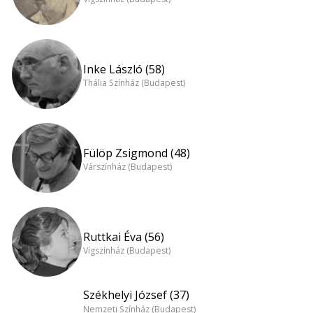
Inke László (58)
Thália Színház (Budapest)
Fülöp Zsigmond (48)
Várszínház (Budapest)
Ruttkai Éva (56)
Vígszínház (Budapest)
Székhelyi József (37)
Nemzeti Színház (Budapest)