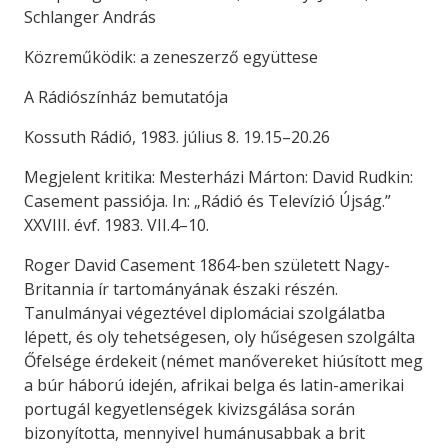
Schlanger András
Közreműködik: a zeneszerző együttese
A Rádiószínház bemutatója
Kossuth Rádió, 1983. július 8. 19.15–20.26
Megjelent kritika: Mesterházi Márton: David Rudkin:
Casement passiója. In: „Rádió és Televízió Újság.”
XXVIII. évf. 1983. VII.4–10.
Roger David Casement 1864-ben született Nagy-
Britannia ír tartományának északi részén.
Tanulmányai végeztével diplomáciai szolgálatba
lépett, és oly tehetségesen, oly hűségesen szolgálta
Őfelsége érdekeit (német manővereket hiúsított meg
a búr háború idején, afrikai belga és latin-amerikai
portugál kegyetlenségek kivizsgálása során
bizonyította, mennyivel humánusabbak a brit