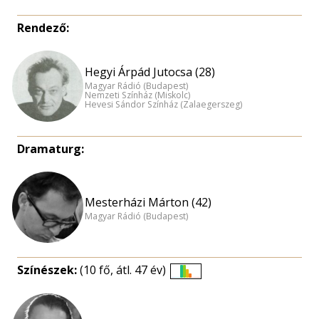
Rendező:
Hegyi Árpád Jutocsa (28)
Magyar Rádió (Budapest)
Nemzeti Színház (Miskolc)
Hevesi Sándor Színház (Zalaegerszeg)
Dramaturg:
Mesterházi Márton (42)
Magyar Rádió (Budapest)
Színészek:
(10 fő, átl. 47 év)
Életkori
eloszlás
nagyítása