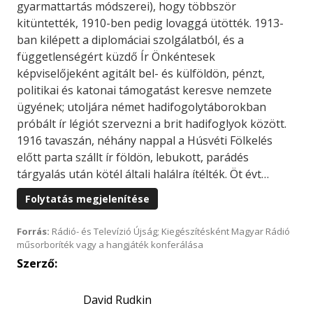
gyarmattartás módszerei), hogy többször
kitüntették, 1910-ben pedig lovaggá ütötték. 1913-
ban kilépett a diplomáciai szolgálatból, és a
függetlenségért küzdő Ír Önkéntesek
képviselőjeként agitált bel- és külföldön, pénzt,
politikai és katonai támogatást keresve nemzete
ügyének; utoljára német hadifogolytáborokban
próbált ír légiót szervezni a brit hadifoglyok között.
1916 tavaszán, néhány nappal a Húsvéti Fölkelés
előtt parta szállt ír földön, lebukott, parádés
tárgyalás után kötél általi halálra ítélték. Öt évt…
Folytatás megjelenítése
Forrás:
Rádió- és Televízió Újság; Kiegészítésként Magyar Rádió
műsorboríték vagy a hangjáték konferálása
Szerző:
David Rudkin