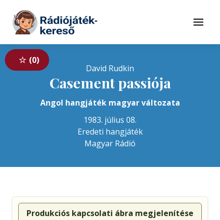
Tovább a navigációhoz
Tovább a tartalomhoz
Menü
0
David Rudkin
Casement passiója
Angol hangjáték magyar változata
1983. július 08.
Eredeti hangjáték
Magyar Rádió
Produkciós kapcsolati ábra megjelenítése