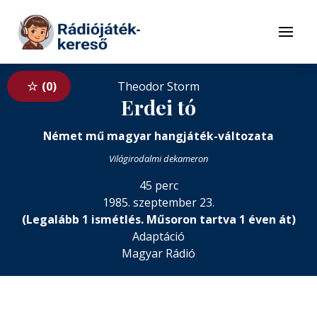
Tovább a navigációhoz
Tovább a tartalomhoz
Menü
0
Theodor Storm
Erdei tó
Német mű magyar hangjáték-változata
Világirodalmi dekameron
45 perc
1985. szeptember 23.
(Legalább 1 ismétlés. Műsoron tartva 1 éven át)
Adaptáció
Magyar Rádió