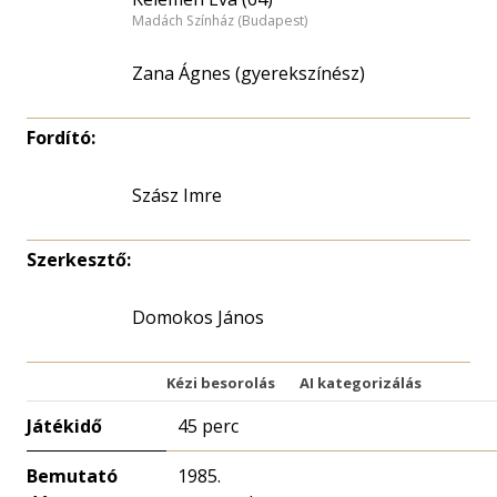
Madách Színház (Budapest)
Zana Ágnes (gyerekszínész)
Fordító:
Szász Imre
Szerkesztő:
Domokos János
Kézi besorolás
AI kategorizálás
Játékidő
45 perc
Bemutató
1985.