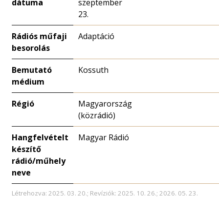
dátuma
szeptember
23.
Rádiós műfaji
Adaptáció
besorolás
Bemutató
Kossuth
médium
Régió
Magyarország
(közrádió)
Hangfelvételt
Magyar Rádió
készítő
rádió/műhely
neve
Létrehozva: 2025. 03. 20.; Revíziók: 2025. 10. 26.; 2026. 05. 23.