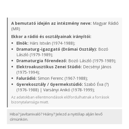
A bemutató idején az intézmény neve:
Magyar Rádió
(MR)
Ekkor a rádió és osztályainak irányítói:
Elnök:
Hárs István (1974-1988);
Dramaturg-igazgató (Drámai Osztály):
Bozó
László (1979-1989);
Dramaturgia főrendező:
Bozó László (1979-1989);
Elektroakusztikus Zenei Stúdió:
Decsényi János
(1975-1994);
Falurádió:
Simon Ferenc (1967-1988);
Gyerekosztály / Gyermekstúdió:
Szabó Éva (?)
(1976-1988) | Varsányi Anikó (1978-1999);
Az adatokban ellentmondások előfordulhatnak a források
bizonytalansága miatt.
Hiba? Javítanivaló? Hiány? Jelezd a nyitólap alján levő
címünkön.