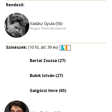
Rendező:
Vadász Gyula (56)
Magyar Rádió (Budapest)
Színészek:
(10 fő, átl. 39 év)
Életkori
eloszlás
Bartal Zsuzsa (27)
nagyítása
Bubik István (27)
Galgóczi Imre (65)