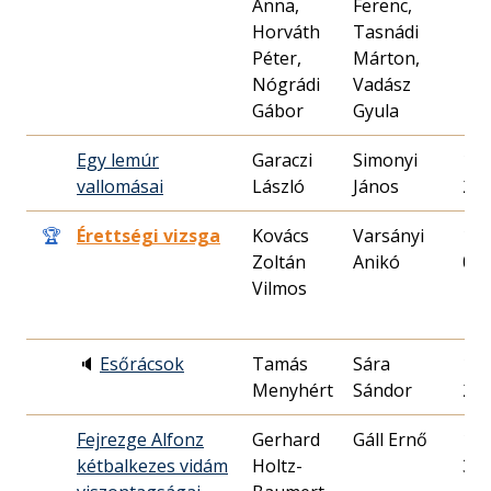
Anna,
Ferenc,
Horváth
Tasnádi
Péter,
Márton,
Nógrádi
Vadász
Gábor
Gyula
Egy lemúr
Garaczi
Simonyi
199
vallomásai
László
János
29.
🏆
Érettségi vizsga
Kovács
Varsányi
199
Zoltán
Anikó
09.
Vilmos
🔈
Esőrácsok
Tamás
Sára
198
Menyhért
Sándor
28.
Fejrezge Alfonz
Gerhard
Gáll Ernő
199
kétbalkezes vidám
Holtz-
30.