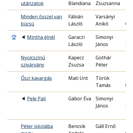
utánzatok
Blandiana
Zsuzsanna
10.
Minden ősszel van
Fábián
Varsányi
199
búcsú
László
Anikó
03.
🏆
🔈
Mintha élnél
Garaczi
Simonyi
199
László
János
29.
Nyolcszínű
Kapecz
Gothár
198
szivárvány
Zsuzsa
Péter
12.
Őszi kavargás
Mati Unt
Török
198
Tamás
05.
🔈
Pele Pali
Gábor Éva
Simonyi
199
János
25.
Péter iskolába
Bencsik
Gáll Ernő
199