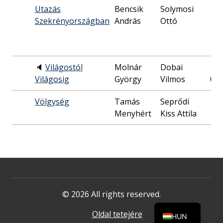
Utazás
Bencsik
Solymosi
198
Szekrényországban
András
Ottó
11.
🔈
Világostól
Molnár
Dobai
199
Világosig
György
Vilmos
07.
Völgység
Tamás
Seprődi
198
Menyhért
Kiss Attila
17.
© 2026 All rights reserved.
Oldal tetejére
HUN