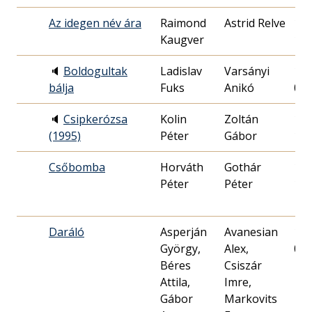
Az idegen név ára
Raimond
Astrid Relve
198
Kaugver
10.
🔈
Boldogultak
Ladislav
Varsányi
199
bálja
Fuks
Anikó
01.
🔈
Csipkerózsa
Kolin
Zoltán
199
(1995)
Péter
Gábor
12.
Csőbomba
Horváth
Gothár
199
Péter
Péter
17.
Daráló
Asperján
Avanesian
198
György,
Alex,
04.
Béres
Csiszár
Attila,
Imre,
Gábor
Markovits