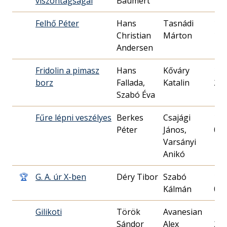
viszontagságai
Baumert
Felhő Péter
Hans
Tasnádi
198
Christian
Márton
18.
Andersen
Fridolin a pimasz
Hans
Kőváry
198
borz
Fallada,
Katalin
27.
Szabó Éva
Fűre lépni veszélyes
Berkes
Csajági
198
Péter
János,
09.
Varsányi
Anikó
🏆
G. A. úr X-ben
Déry Tibor
Szabó
199
Kálmán
04.
Gilikoti
Török
Avanesian
198
Sándor
Alex
27.