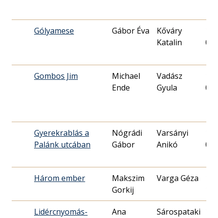
Gólyamese
Gábor Éva
Kőváry
198
Katalin
03.
Gombos Jim
Michael
Vadász
199
Ende
Gyula
01.
Gyerekrablás a
Nógrádi
Varsányi
198
Palánk utcában
Gábor
Anikó
01.
Három ember
Makszim
Varga Géza
198
Gorkij
16.
Lidércnyomás-
Ana
Sárospataki
199