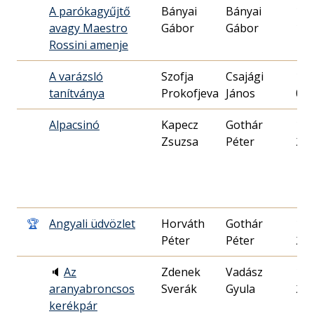
A parókagyűjtő
Bányai
Bányai
198
avagy Maestro
Gábor
Gábor
10.
Rossini amenje
A varázsló
Szofja
Csajági
198
tanítványa
Prokofjeva
János
01.
Alpacsinó
Kapecz
Gothár
198
Zsuzsa
Péter
21.
🏆
Angyali üdvözlet
Horváth
Gothár
199
Péter
Péter
29.
🔈
Az
Zdenek
Vadász
199
aranyabroncsos
Sverák
Gyula
23.
kerékpár