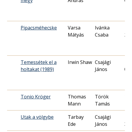
megy
András
01.
Pipacsméhecske
Varsa
Ivánka
199
Mátyás
Csaba
23.
Temessétek el a
Irwin Shaw
Csajági
198
holtakat (1989)
János
04.
Tonio Kröger
Thomas
Török
198
Mann
Tamás
15.
Utak a völgybe
Tarbay
Csajági
198
Ede
János
30.