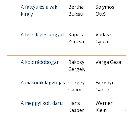
A fattyú és a vak
Bertha
Solymosi
199
király
Ottó
19.
A felesleges angyal
Kapecz
Vadász
198
Zsuzsa
Gyula
24.
A kolorádóbogár
Rákosy
Varga Géza
198
Gergely
10.
A második lágytojás
Görgey
Berényi
199
Gábor
Gábor
23.
A meggyilkolt daru
Hans
Werner
198
Kasper
Klein
04.