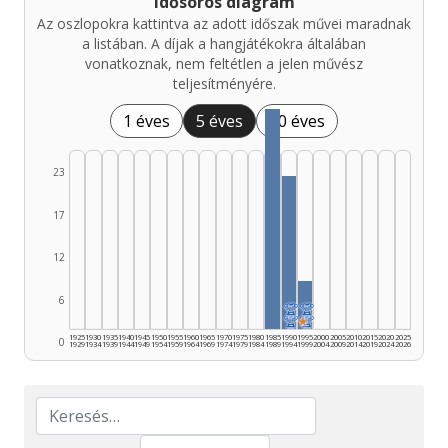
Idősoros diagram
Az oszlopokra kattintva az adott időszak művei maradnak
a listában. A díjak a hangjátékokra általában
vonatkoznak, nem feltétlen a jelen művész
teljesítményére.
1 éves
5 éves
10 éves
23
17
12
6
🏆
🏆
🏆
★
🏆
1925
1930
1935
1940
1945
1950
1955
1960
1965
1970
1975
1980
1985
1990
1995
2000
2005
2010
2015
2020
2025
0
1929
1934
1939
1944
1949
1954
1959
1964
1969
1974
1979
1984
1989
1994
1999
2004
2009
2014
2019
2024
2026