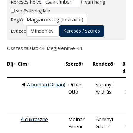
Keresés helye
van hang
van összefoglaló
Keresés
Régió
Keresés / szűrés
Évtized
Összes találat: 44. Megjelenítve: 44.
Díj
Cím
Szerző
Rendező
Bem
↕
↕
↕
↕
dát
🔈
A bomba (Orbán)
Orbán
Surányi
199
Ottó
András
23.
A cukrászné
Molnár
Berényi
199
Ferenc
Gábor
20.