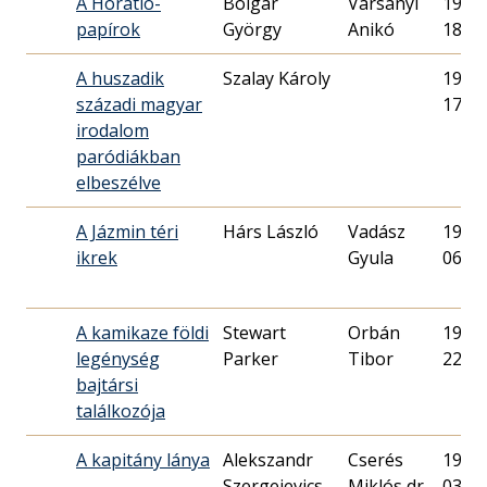
A Horatio-
Bolgár
Varsányi
1986.
papírok
György
Anikó
18.
A huszadik
Szalay Károly
1975.
századi magyar
17.
irodalom
paródiákban
elbeszélve
A Jázmin téri
Hárs László
Vadász
1966.
ikrek
Gyula
06.
A kamikaze földi
Stewart
Orbán
1982.
legénység
Parker
Tibor
22.
bajtársi
találkozója
A kapitány lánya
Alekszandr
Cserés
1977.
Szergejevics
Miklós dr.
03.