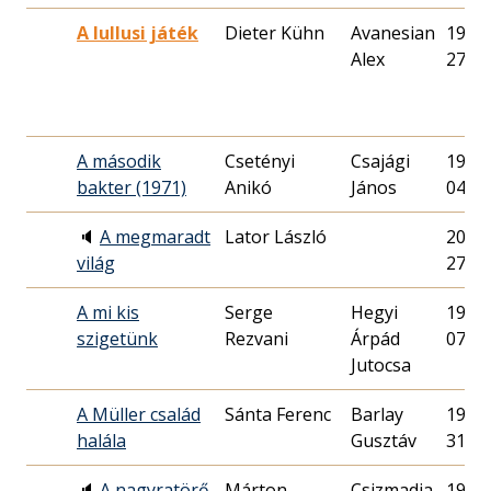
A lullusi játék
Dieter Kühn
Avanesian
1979.
Alex
27.
A második
Csetényi
Csajági
1971.
bakter (1971)
Anikó
János
04.
🔈
A megmaradt
Lator László
2015.
világ
27.
A mi kis
Serge
Hegyi
1985.
szigetünk
Rezvani
Árpád
07.
Jutocsa
A Müller család
Sánta Ferenc
Barlay
1969.
halála
Gusztáv
31.
🔈
A nagyratörő
Márton
Csizmadia
1993.