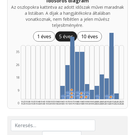
Idősoros diagram
Az oszlopokra kattintva az adott időszak művei maradnak
a listában. A díjak a hangjátékokra általában
vonatkoznak, nem feltétlen a jelen művész
teljesítményére.
1 éves
5 éves
10 éves
35
26
18
★
9
🏆
★
🏆
🏆
★
🏆
🏆
🏆
🏆
★
🏆
🏆
★
🏆
★
🏆
🏆
🏆
★
🏆
1925
1930
1935
1940
1945
1950
1955
1960
1965
1970
1975
1980
1985
1990
1995
2000
2005
2010
2015
2020
2025
0
1929
1934
1939
1944
1949
1954
1959
1964
1969
1974
1979
1984
1989
1994
1999
2004
2009
2014
2019
2024
2026