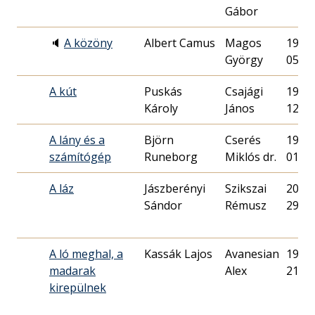
Gábor
🔈
A közöny
Albert Camus
Magos
1988.
György
05.
A kút
Puskás
Csajági
1980.
Károly
János
12.
A lány és a
Björn
Cserés
1971.
számítógép
Runeborg
Miklós dr.
01.
A láz
Jászberényi
Szikszai
2015.
Sándor
Rémusz
29.
A ló meghal, a
Kassák Lajos
Avanesian
1983.
madarak
Alex
21.
kirepülnek