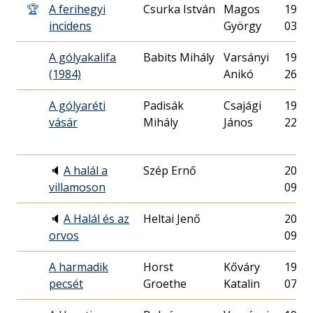
🏆
A ferihegyi
Csurka István
Magos
1983.
incidens
György
03.
A gólyakalifa
Babits Mihály
Varsányi
1984.
(1984)
Anikó
26.
A gólyaréti
Padisák
Csajági
1980.
vásár
Mihály
János
22.
🔈
A halál a
Szép Ernő
2018.
villamoson
09.
🔈
A Halál és az
Heltai Jenő
2018.
orvos
09.
A harmadik
Horst
Kőváry
1974.
pecsét
Groethe
Katalin
07.