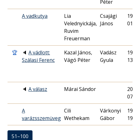
Péter
A vadkutya
Lia
Csajági
1975.
Velednyickája,
János
01.
Ruvim
Freuerman
🏆
🔈
A vádlott:
Kazal János,
Vadász
1984.
Szálasi Ferenc
Vágó Péter
Gyula
13.
🔈
A válasz
Márai Sándor
2018.
07.
A
Cili
Várkonyi
1977.
varázsszemüveg
Wethekam
Gábor
19.
51–100