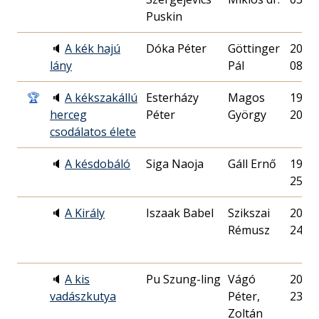
Puskin
🔈
A kék hajú
Dóka Péter
Göttinger
2015.
lány
Pál
08.
🏆
🔈
A kékszakállú
Esterházy
Magos
1990.
herceg
Péter
György
20.
csodálatos élete
🔈
A késdobáló
Siga Naoja
Gáll Ernő
1985.
25.
🔈
A Király
Iszaak Babel
Szikszai
2017.
Rémusz
24.
🔈
A kis
Pu Szung-ling
Vágó
2010.
vadászkutya
Péter,
23.
Zoltán