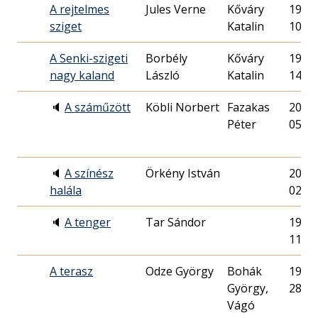
A rejtelmes
Jules Verne
Kőváry
1971.
sziget
Katalin
10.
A Senki-szigeti
Borbély
Kőváry
1971.
nagy kaland
László
Katalin
14.
🔈
A száműzött
Köbli Norbert
Fazakas
2016.
Péter
05.
🔈
A színész
Örkény István
2018.
halála
02.
🔈
A tenger
Tar Sándor
1995.
11.
A terasz
Odze György
Bohák
1979.
György,
28.
Vágó