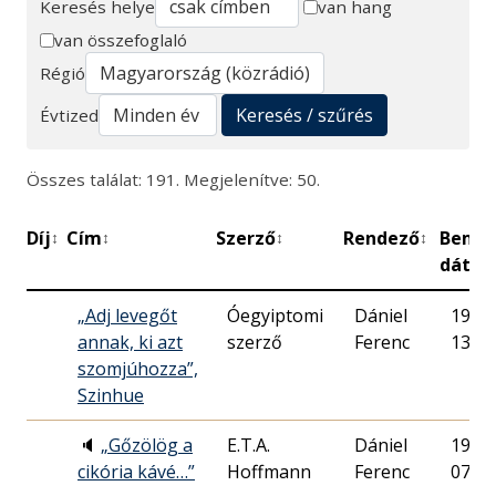
Keresés helye
van hang
van összefoglaló
Keresés
Régió
Keresés / szűrés
Évtized
Összes találat: 191. Megjelenítve: 50.
Díj
Cím
Szerző
Rendező
Bemu
↕
↕
↕
↕
dátu
„Adj levegőt
Óegyiptomi
Dániel
1990.
annak, ki azt
szerző
Ferenc
13.
szomjúhozza”,
Szinhue
🔈
„Gőzölög a
E.T.A.
Dániel
1974.
cikória kávé…”
Hoffmann
Ferenc
07.