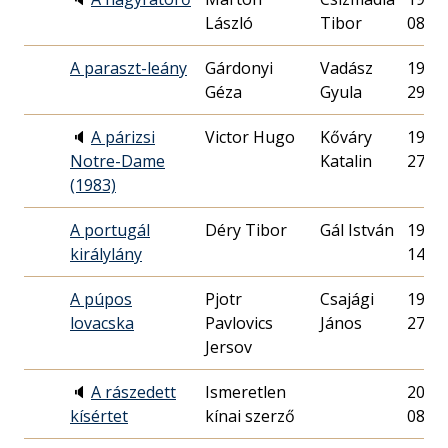
László
Tibor
08.
A paraszt-leány
Gárdonyi
Vadász
1986.
Géza
Gyula
29.
🔈
A párizsi
Victor Hugo
Kőváry
1983.
Notre-Dame
Katalin
27.
(1983)
A portugál
Déry Tibor
Gál István
1976.
királylány
14.
A púpos
Pjotr
Csajági
1981.
lovacska
Pavlovics
János
27.
Jersov
🔈
A rászedett
Ismeretlen
2010.
kísértet
kínai szerző
08.