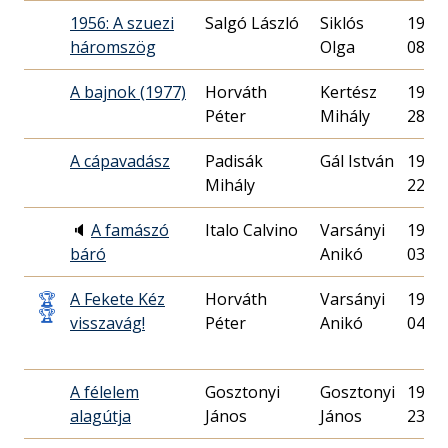
1956: A szuezi
Salgó László
Siklós
1986.
háromszög
Olga
08.
A bajnok (1977)
Horváth
Kertész
1977.
Péter
Mihály
28.
A cápavadász
Padisák
Gál István
1976.
Mihály
22.
🔈
A famászó
Italo Calvino
Varsányi
1979.
báró
Anikó
03.
🏆
A Fekete Kéz
Horváth
Varsányi
1985.
🏆
visszavág!
Péter
Anikó
04.
A félelem
Gosztonyi
Gosztonyi
1974.
alagútja
János
János
23.