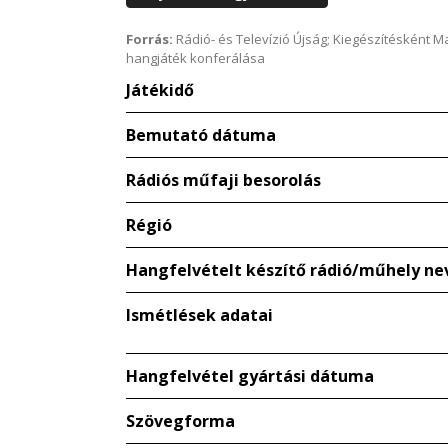
Forrás:
Rádió- és Televízió Újság; Kiegészítésként 
hangjáték konferálása
Játékidő
Bemutató dátuma
Rádiós műfaji besorolás
Régió
Hangfelvételt készítő rádió/műhely ne
Ismétlések adatai
Hangfelvétel gyártási dátuma
Szövegforma