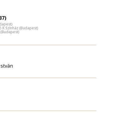
37)
udapest)
ó K Színház (Budapest)
 (Budapest)
István