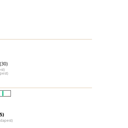
(30)
st)
pest)
Életkori
eloszlás
nagyítása
5)
udapest)