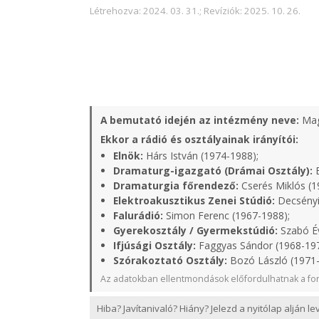
Létrehozva: 2024. 03. 31.; Revíziók: 2025. 10. 26.
A bemutató idején az intézmény neve:
Mag
Ekkor a rádió és osztályainak irányítói:
Elnök:
Hárs István (1974-1988);
Dramaturg-igazgató (Drámai Osztály):
B
Dramaturgia főrendező:
Cserés Miklós (1
Elektroakusztikus Zenei Stúdió:
Decsényi
Falurádió:
Simon Ferenc (1967-1988);
Gyerekosztály / Gyermekstúdió:
Szabó Év
Ifjúsági Osztály:
Faggyas Sándor (1968-19
Szórakoztató Osztály:
Bozó László (1971
Az adatokban ellentmondások előfordulhatnak a for
Hiba? Javítanivaló? Hiány? Jelezd a nyitólap alján l