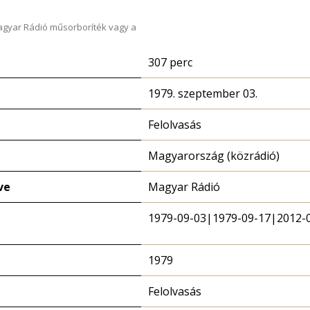
Magyar Rádió műsorboríték vagy a
307 perc
1979. szeptember 03.
Felolvasás
Magyarország (közrádió)
ve
Magyar Rádió
1979-09-03|1979-09-17|2012-
1979
Felolvasás