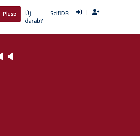
|
Új
ScifiDB
Plusz
darab?

🔈