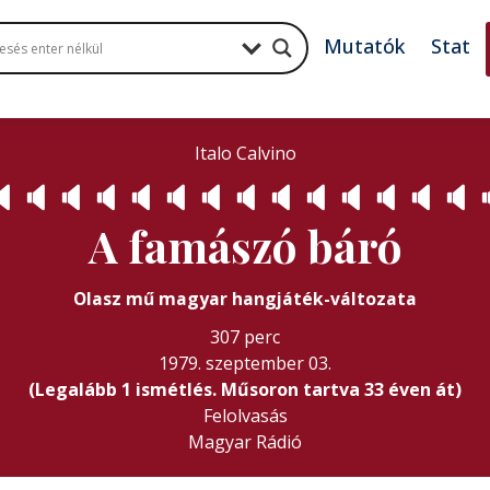
Mutatók
Stat
Italo Calvino

🔈
🔈
🔈
🔈
🔈
🔈
🔈
🔈
🔈
🔈
🔈
🔈
🔈

A famászó báró
Olasz mű magyar hangjáték-változata
307 perc
1979. szeptember 03.
(Legalább 1 ismétlés. Műsoron tartva 33 éven át)
Felolvasás
Magyar Rádió