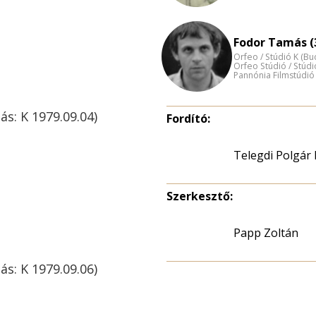
Fodor Tamás (
Orfeo / Stúdió K (B
Orfeo Stúdió / Stúdi
Pannónia Filmstúdió
ás: K 1979.09.04)
Fordító:
Telegdi Polgár 
Szerkesztő:
Papp Zoltán
ás: K 1979.09.06)