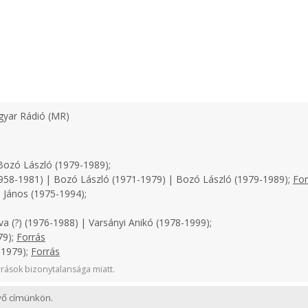
yar Rádió (MR)
ozó László (1979-1989);
958-1981) | Bozó László (1971-1979) | Bozó László (1979-1989);
For
 János (1975-1994);
a (?) (1976-1988) | Varsányi Anikó (1978-1999);
79);
Forrás
-1979);
Forrás
rások bizonytalansága miatt.
evő címünkön.