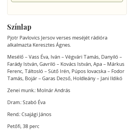
Színlap
Pjotr Pavlovics Jersov verses meséjét rádióra
alkalmazta Keresztes Ágnes.
Mesélő – Vass Éva, Iván – Végvári Tamás, Danyiló –
Farády István, Gavriló – Kovács István, Apa – Márkus
Ferenc, Táltosló – Sütő Irén, Púpos lovacska – Fodor
Tamás, Bojár – Garas Dezső, Holdleány – Jani Ildikó
Zenei munk.: Molnár András
Dram.: Szabó Éva
Rend.: Csajági János
Petőfi, 38 perc