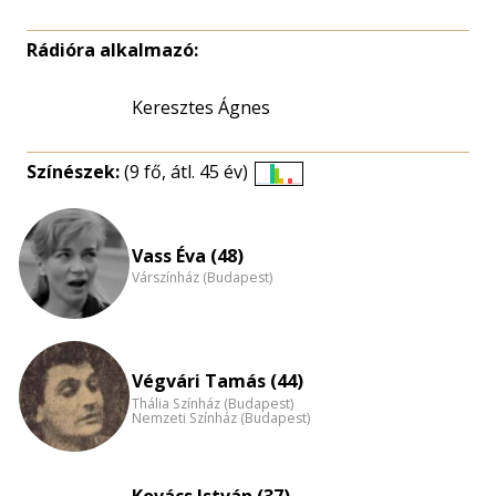
Rádióra alkalmazó:
Keresztes Ágnes
Színészek:
(9 fő, átl. 45 év)
Életkori
eloszlás
nagyítása
Vass Éva (48)
Várszínház (Budapest)
Végvári Tamás (44)
Thália Színház (Budapest)
Nemzeti Színház (Budapest)