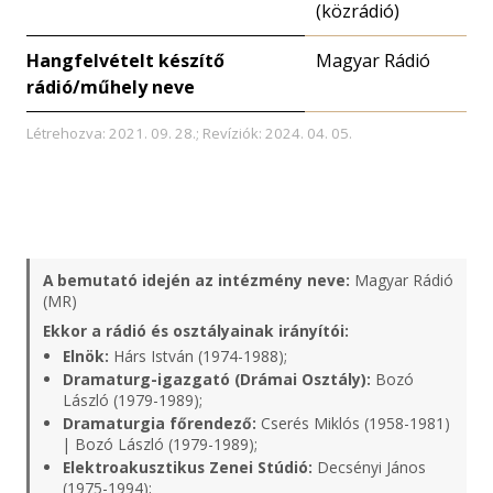
(közrádió)
Hangfelvételt készítő
Magyar Rádió
rádió/műhely neve
Létrehozva: 2021. 09. 28.; Revíziók: 2024. 04. 05.
A bemutató idején az intézmény neve:
Magyar Rádió
(MR)
Ekkor a rádió és osztályainak irányítói:
Elnök:
Hárs István (1974-1988);
Dramaturg-igazgató (Drámai Osztály):
Bozó
László (1979-1989);
Dramaturgia főrendező:
Cserés Miklós (1958-1981)
| Bozó László (1979-1989);
Elektroakusztikus Zenei Stúdió:
Decsényi János
(1975-1994);