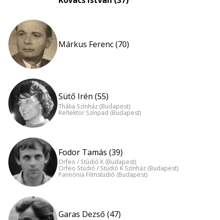
Kovács István (37)
Márkus Ferenc (70)
Sütő Irén (55)
Thália Színház (Budapest)
Reflektor Színpad (Budapest)
Fodor Tamás (39)
Orfeo / Stúdió K (Budapest)
Orfeo Stúdió / Stúdió K Színház (Budapest)
Pannónia Filmstúdió (Budapest)
Garas Dezső (47)