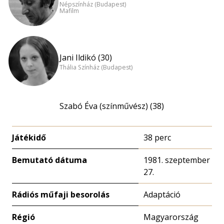
Népszínház (Budapest)
Mafilm
Jani Ildikó (30)
Thália Színház (Budapest)
Szabó Éva (színművész) (38)
Játékidő
38 perc
Bemutató dátuma
1981. szeptember
27.
Rádiós műfaji besorolás
Adaptáció
Régió
Magyarország