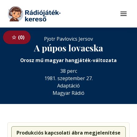
Tovább a navigációhoz
Tovább a tartalomhoz
Menü
0
Pjotr Pavlovics Jersov
A púpos lovacska
Orosz mű magyar hangjáték-változata
38 perc
1981. szeptember 27.
Adaptáció
Magyar Rádió
Produkciós kapcsolati ábra megjelenítése