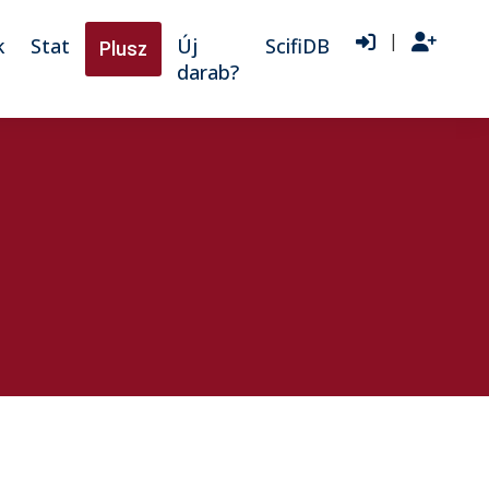
|
k
Stat
Új
ScifiDB
Plusz
darab?