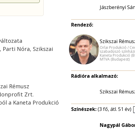
Jászberényi Sá
Rendező:
változata
Szikszai Rémusz
Orlai Produkció / C
Parti Nóra, Szikszai
szabadúszó színházi
Kaneta Produkció (
MTVA (Budapest)
Rádióra alkalmazó:
szai Rémusz
Szikszai Rémus
onprofit Zrt.
ól a Kaneta Produkció
Színészek:
(3 fő, átl. 51 év)
Nagypál Gábor