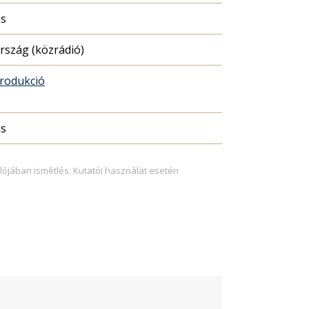
ás
szág (közrádió)
rodukció
ás
lójában ismétlés. Kutatói használat esetén