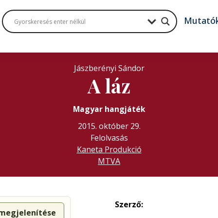
Mutató
Jászberényi Sándor
A láz
Magyar hangjáték
2015. október 29.
Felolvasás
Kaneta Produkció
MTVA
Szerző:
 megjelenítése