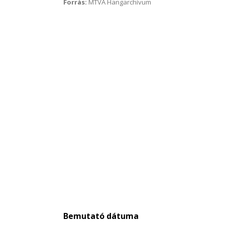
Forrás:
MTVA Hangarchívum
Bemutató dátuma