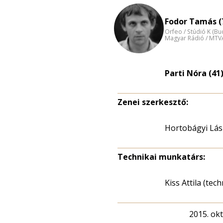
Fodor Tamás (
Orfeo / Stúdió K (B
Magyar Rádió / MTV
Parti Nóra (41
Zenei szerkesztő:
Hortobágyi Lás
Technikai munkatárs:
Kiss Attila (tec
2015. ok