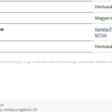
Felolvas
Magyaror
ve
Kaneta P
MTVA
Felolvas
zért lehetséges, hogy a szereposztás hiányos vagy a bemutató dátuma va
VA
 Médiaszolgáltató Zrt.