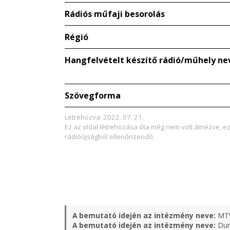
Rádiós műfaji besorolás
Régió
Hangfelvételt készítő rádió/műhely ne
Szövegforma
Létrehozva: 2022. 07. 21.
Ez az oldal létrehozása óta még nem volt átnézve, e
rádióújságból ellenőrizendő.
A bemutató idején az intézmény neve:
MT
A bemutató idején az intézmény neve:
Duna