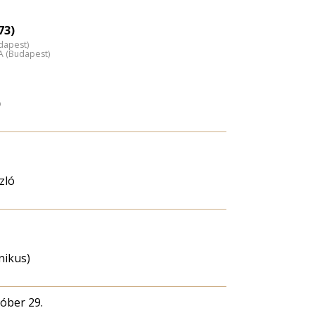
73)
udapest)
A (Budapest)
)
zló
hnikus)
tóber 29.