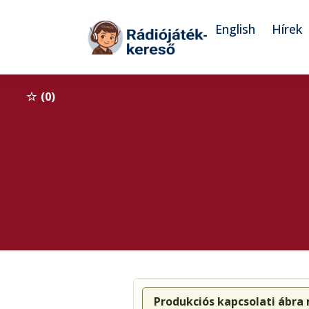
Tovább a navigációhoz
Tovább a tartalomhoz
English
Hírek
0
Produkciós kapcsolati ábra