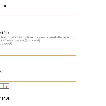
ndor
 (46)
entrál / Thália / Radnóti vendégrendezések (Budapest)
 és filmes munkák (Budapest)
Budapest)
z
Életkori
eloszlás
 (40)
nagyítása