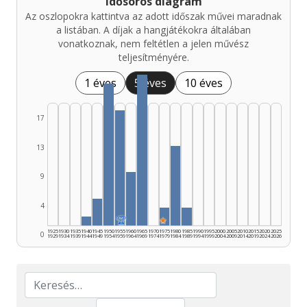
Idősoros diagram
Az oszlopokra kattintva az adott időszak művei maradnak
a listában. A díjak a hangjátékokra általában
vonatkoznak, nem feltétlen a jelen művész
teljesítményére.
1 éves
5 éves
10 éves
17
13
9
4
🏆
★
1925
1930
1935
1940
1945
1950
1955
1960
1965
1970
1975
1980
1985
1990
1995
2000
2005
2010
2015
2020
2025
0
1929
1934
1939
1944
1949
1954
1959
1964
1969
1974
1979
1984
1989
1994
1999
2004
2009
2014
2019
2024
2026