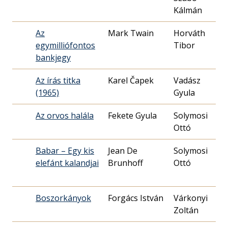
Kálmán
Az
Mark Twain
Horváth
19
egymilliófontos
27
bankjegy
Az írás titka
Karel Čapek
Vadász
19
(1965)
Gyula
01
Az orvos halála
Fekete Gyula
Solymosi
19
Ottó
26
Babar – Egy kis
Jean De
Solymosi
19
elefánt kalandjai
Brunhoff
Ottó
08
Boszorkányok
Forgács István
Várkonyi
19
Zoltán
11