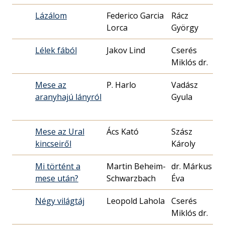
Lázálom
Federico Garcia
Rácz
19
Lorca
György
30
Lélek fából
Jakov Lind
Cserés
19
Miklós dr.
29
Mese az
P. Harlo
Vadász
19
aranyhajú lányról
Gyula
06
Mese az Ural
Ács Kató
Szász
19
kincseiről
Károly
20
Mi történt a
Martin Beheim-
dr. Márkus
19
mese után?
Schwarzbach
Éva
30
Négy világtáj
Leopold Lahola
Cserés
19
Miklós dr.
11