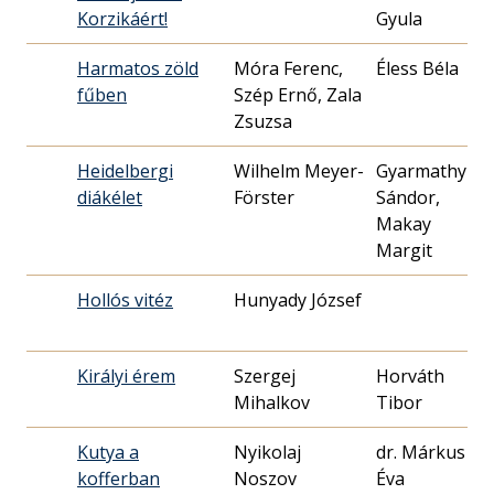
Korzikáért!
Gyula
26
Harmatos zöld
Móra Ferenc,
Éless Béla
19
fűben
Szép Ernő, Zala
28
Zsuzsa
Heidelbergi
Wilhelm Meyer-
Gyarmathy
19
diákélet
Förster
Sándor,
25
Makay
Margit
Hollós vitéz
Hunyady József
19
03
Királyi érem
Szergej
Horváth
19
Mihalkov
02
Kutya a
Nyikolaj
dr. Márkus
19
kofferban
Noszov
Éva
05