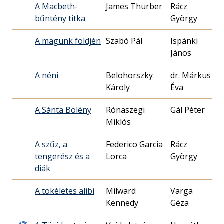
A Macbeth-
James Thurber
Rácz
19
bűntény titka
György
15
A magunk földjén
Szabó Pál
Ispánki
19
János
19
A néni
Belohorszky
dr. Márkus
19
Károly
Éva
21
A Sánta Bölény
Rónaszegi
Gál Péter
19
Miklós
31
A szűz, a
Federico Garcia
Rácz
19
tengerész és a
Lorca
György
17
diák
A tökéletes alibi
Milward
Varga
19
Kennedy
Géza
06