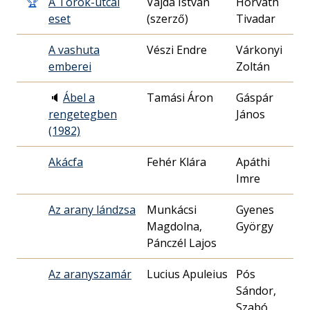
🏆
A Török-utcai
Vajda István
Horváth
19
eset
(szerző)
Tivadar
17
A vashuta
Vészi Endre
Várkonyi
19
emberei
Zoltán
18
🔈
Ábel a
Tamási Áron
Gáspár
19
rengetegben
János
25
(1982)
Akácfa
Fehér Klára
Apáthi
19
Imre
16
Az arany lándzsa
Munkácsi
Gyenes
19
Magdolna,
György
06
Pánczél Lajos
Az aranyszamár
Pós
19
Sándor,
20
Szabó