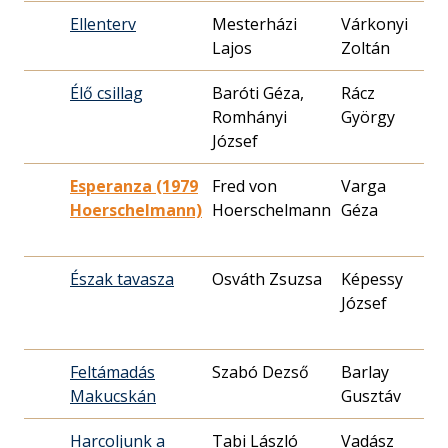
Ellenterv
Mesterházi
Várkonyi
19
Lajos
Zoltán
21
Élő csillag
Baróti Géza,
Rácz
19
Romhányi
György
20
József
Esperanza (1979
Fred von
Varga
19
Hoerschelmann)
Hoerschelmann
Géza
16
Észak tavasza
Osváth Zsuzsa
Képessy
19
József
26
Feltámadás
Szabó Dezső
Barlay
19
Makucskán
Gusztáv
20
Harcoljunk a
Tabi László
Vadász
19