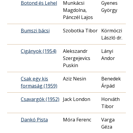
Botond és Lehel
Munkácsi
Gyenes
19
Magdolna,
György
12
Pánczél Lajos
Bumszi bácsi
Szobotka Tibor
Körmöczi
19
László dr.
19
Cigányok (1954)
Alekszandr
Lányi
19
Szergejevics
Andor
14
Puskin
Csak egy kis
Aziz Nesin
Benedek
19
formaság (1959)
Árpád
19
Csavargók (1952)
Jack London
Horváth
19
10
Dankó Pista
Móra Ferenc
Varga
19
Géza
18