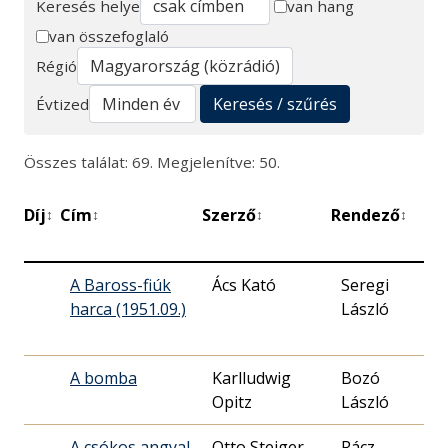
Keresés helye
van hang
van összefoglaló
Keresés
Régió
Keresés / szűrés
Évtized
Összes találat: 69. Megjelenítve: 50.
Díj
Cím
Szerző
Rendező
Be
↕
↕
↕
↕
dá
A Baross-fiúk
Ács Kató
Seregi
19
harca (1951.09.)
László
14
A bomba
Karlludwig
Bozó
19
Opitz
László
02
A csókos angyal
Otto Steiger
Rácz
19