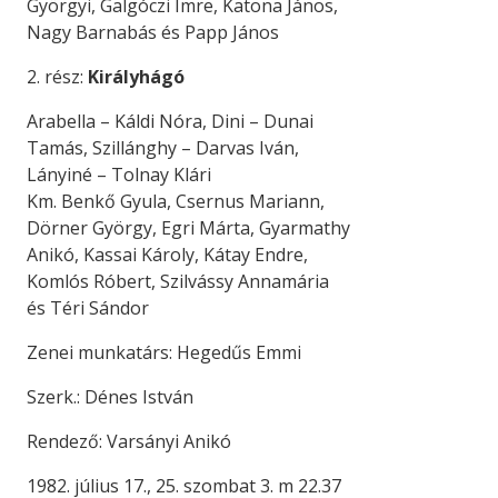
Györgyi, Galgóczi Imre, Katona János,
Nagy Barnabás és Papp János
2. rész:
Királyhágó
Arabella – Káldi Nóra, Dini – Dunai
Tamás, Szillánghy – Darvas Iván,
Lányiné – Tolnay Klári
Km. Benkő Gyula, Csernus Mariann,
Dörner György, Egri Márta, Gyarmathy
Anikó, Kassai Károly, Kátay Endre,
Komlós Róbert, Szilvássy Annamária
és Téri Sándor
Zenei munkatárs: Hegedűs Emmi
Szerk.: Dénes István
Rendező: Varsányi Anikó
1982. július 17., 25. szombat 3. m 22.37