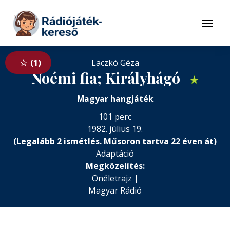
Tovább a navigációhoz
Tovább a tartalomhoz
Menü
1
Laczkó Géza
Noémi fia; Királyhágó
★
Magyar hangjáték
101 perc
1982. július 19.
(Legalább 2 ismétlés. Műsoron tartva 22 éven át)
Adaptáció
Megközelítés:
Önéletrajz
|
Magyar Rádió