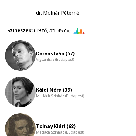
dr. Molnár Péterné
Színészek:
(19 fő, átl. 45 év)
Életkori
eloszlás
nagyítása
Darvas Iván (57)
Vígszínház (Budapest)
Káldi Nóra (39)
Madách Színház (Budapest)
Tolnay Klári (68)
Madách Színház (Budapest)