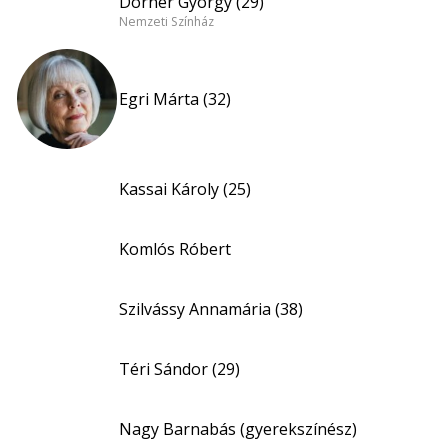
Dörner György (29)
Nemzeti Színház
Egri Márta (32)
Kassai Károly (25)
Komlós Róbert
Szilvássy Annamária (38)
Téri Sándor (29)
Nagy Barnabás (gyerekszínész)