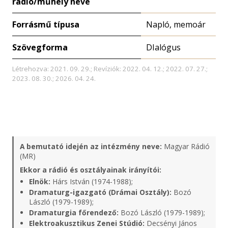
rádió/műhely neve
Forrásmű típusa
Napló, memoár
Szövegforma
DIalógus
Létrehozva: 2021. 09. 29.; Revíziók: 2022. 04. 12.; 2022. 07. 27.;
2023. 08. 30.; 2026. 04. 24.
A bemutató idején az intézmény neve:
Magyar Rádió
(MR)
Ekkor a rádió és osztályainak irányítói:
Elnök:
Hárs István (1974-1988);
Dramaturg-igazgató (Drámai Osztály):
Bozó
László (1979-1989);
Dramaturgia főrendező:
Bozó László (1979-1989);
Elektroakusztikus Zenei Stúdió:
Decsényi János