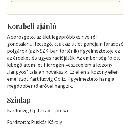
Korabeli ajánló
A sörözgető, az élet legapróbb csinyeiről
gondtalanul fecsegő, csak az üzlet gondjain fáradozó
polgárok (az NSZK-ban történik) figyelmeztetője ez
az érdekes és ügyes rádiójáték. Az emberiség fölött
lebegő atom- és hidrogén-veszedelem a közöny
„langyos” talaján növekszik. Ez ellen a közöny ellen
emel szót Kartlludvig Opliz. Figyelmeztető hangja
megdöbbentő erővel hangzik.
Színlap
Karlludvig Opitz rádiójátéka
Fordította: Puskás Károly