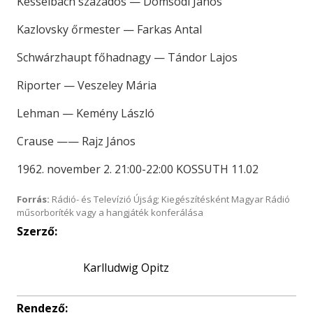
Kesselbach százados — Dömsödi János
Kazlovsky őrmester — Farkas Antal
Schwárzhaupt főhadnagy — Tándor Lajos
Riporter — Veszeley Mária
Lehman — Kemény László
Crause —— Rajz János
1962. november 2. 21:00-22:00 KOSSUTH 11.02
Forrás:
Rádió- és Televízió Újság; Kiegészítésként Magyar Rádió
műsorboríték vagy a hangjáték konferálása
Szerző:
Karlludwig Opitz
Rendező: