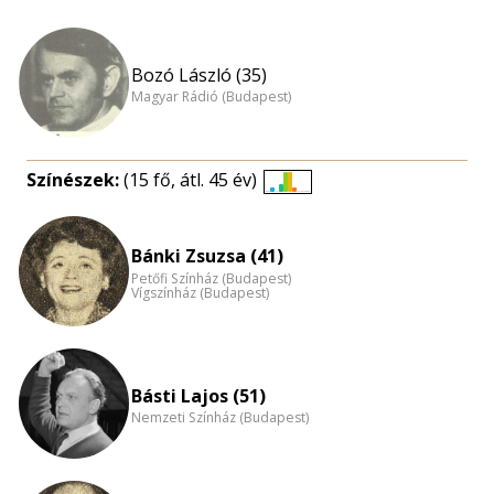
Bozó László (35)
Magyar Rádió (Budapest)
Színészek:
(15 fő, átl. 45 év)
Életkori
eloszlás
nagyítása
Bánki Zsuzsa (41)
Petőfi Színház (Budapest)
Vígszínház (Budapest)
Básti Lajos (51)
Nemzeti Színház (Budapest)