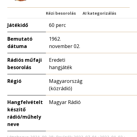
Kézi besorolás
AI kategorizálás
Játékidő
60 perc
Bemutató
1962.
dátuma
november 02.
Rádiós műfaji
Eredeti
besorolás
hangjáték
Régió
Magyarország
(közrádió)
Hangfelvételt
Magyar Rádió
készítő
rádió/műhely
neve