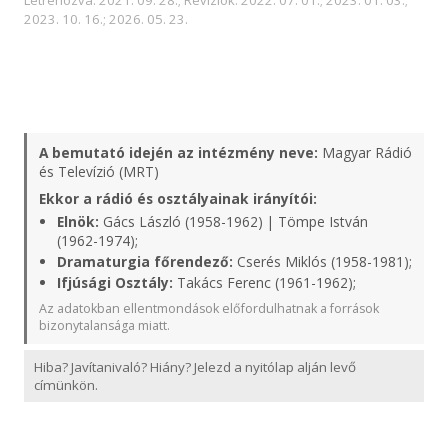
Létrehozva: 2021. 09. 28.; Revíziók: 2022. 07. 01.; 2023. 01. 03.;
2023. 10. 16.; 2026. 05. 23.
A bemutató idején az intézmény neve:
Magyar Rádió
és Televízió (MRT)
Ekkor a rádió és osztályainak irányítói:
Elnök:
Gács László (1958-1962) | Tömpe István
(1962-1974);
Dramaturgia főrendező:
Cserés Miklós (1958-1981);
Ifjúsági Osztály:
Takács Ferenc (1961-1962);
Az adatokban ellentmondások előfordulhatnak a források
bizonytalansága miatt.
Hiba? Javítanivaló? Hiány? Jelezd a nyitólap alján levő
címünkön.