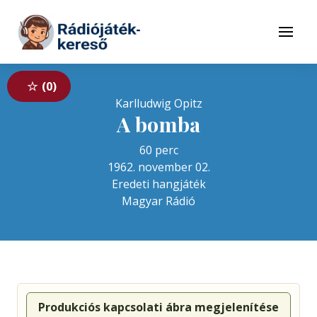
Tovább a navigációhoz
Tovább a tartalomhoz
Menü
0
Karlludwig Opitz
A bomba
60 perc
1962. november 02.
Eredeti hangjáték
Magyar Rádió
Produkciós kapcsolati ábra megjelenítése