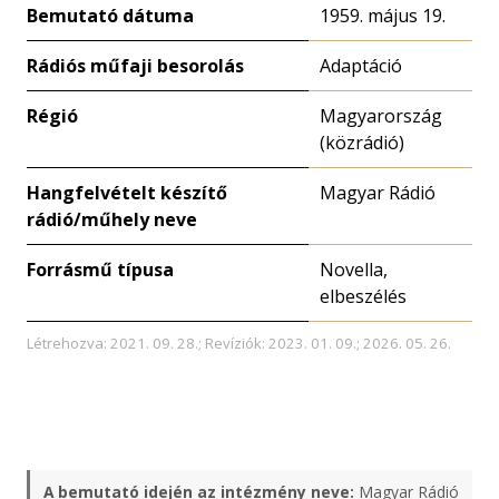
Bemutató dátuma
1959. május 19.
Rádiós műfaji besorolás
Adaptáció
Régió
Magyarország
(közrádió)
Hangfelvételt készítő
Magyar Rádió
rádió/műhely neve
Forrásmű típusa
Novella,
elbeszélés
Létrehozva: 2021. 09. 28.; Revíziók: 2023. 01. 09.; 2026. 05. 26.
A bemutató idején az intézmény neve:
Magyar Rádió