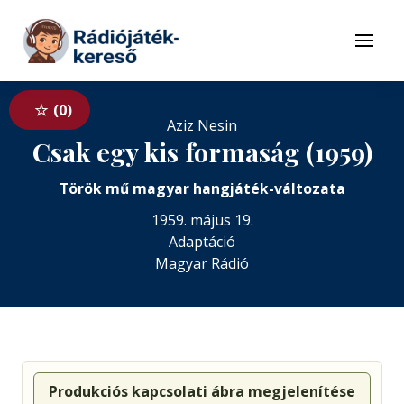
Tovább a navigációhoz
Tovább a tartalomhoz
Menü
0
Aziz Nesin
Csak egy kis formaság (1959)
Török mű magyar hangjáték-változata
1959. május 19.
Adaptáció
Magyar Rádió
Produkciós kapcsolati ábra megjelenítése