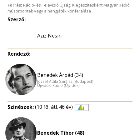
Forrás:
Rádió- és Televízió Újság; Kiegészítésként Magyar Rádió
műsorboríték vagy a hangjáték konferálása
Szerző:
Aziz Nesin
Rendező:
Benedek Árpád (34)
József Attila Színház (Budapest)
Újvidéki Rádió (Újvidék)
Színészek:
(10 fő, átl. 46 év)
Életkori
eloszlás
nagyítása
Benedek Tibor (48)