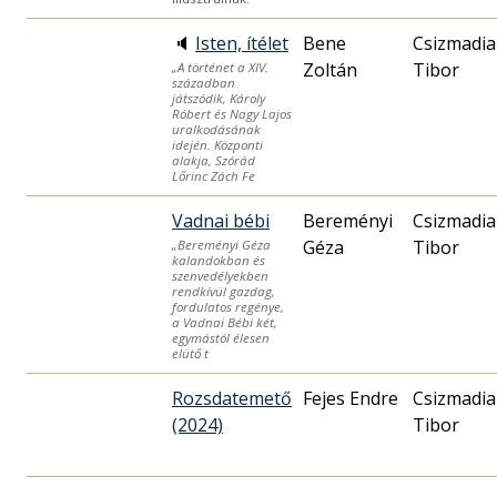
🔈
Isten, ítélet
Bene
Csizmadia
Zoltán
Tibor
„A történet a XIV.
században
játszódik, Károly
Róbert és Nagy Lajos
uralkodásának
idején. Központi
alakja, Szórád
Lőrinc Zách Fe
Vadnai bébi
Bereményi
Csizmadia
Géza
Tibor
„Bereményi Géza
kalandokban és
szenvedélyekben
rendkívül gazdag,
fordulatos regénye,
a Vadnai Bébi két,
egymástól élesen
elütő t
Rozsdatemető
Fejes Endre
Csizmadia
(2024)
Tibor