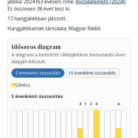
játéka: 2024 (63 évesen; címe:
Rozsdatemető (2024)
).
Ez összesen 38 évet tesz ki.
17 hangjátékban játszott.
Hangjátékainak társulata: Magyar Rádió.
Idősoros diagram
A diagram a betöltött rádiójátékok bemutatási évei
alapján készült.
5 évenkénti összesítés
10 évenkénti összesítés
Színész
5 évenkénti összesítés
4
1
2
6
4