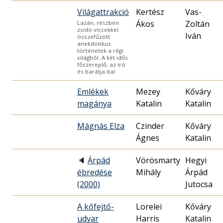
Világattrakció
Kertész
Vas-
Ákos
Zoltán
Lazán, részben
zsidó viccekkel
Iván
összefűzött
anekdotikus
történetek a régi
világból. A két idős
főszereplő, az író
és barátja ital
Emlékek
Mezey
Kőváry
magánya
Katalin
Katalin
Mágnás Elza
Czinder
Kőváry
Ágnes
Katalin
🔈
Árpád
Vörösmarty
Hegyi
ébredése
Mihály
Árpád
(2000)
Jutocsa
A kőfejtő-
Lorelei
Kőváry
udvar
Harris
Katalin