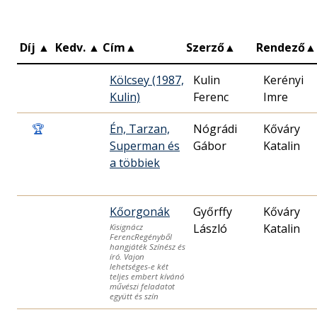
Díj
▲
Kedv.
▲
Cím
▲
Szerző
▲
Rendező
▲
Kölcsey (1987,
Kulin
Kerényi
Kulin)
Ferenc
Imre
🏆
Én, Tarzan,
Nógrádi
Kőváry
Superman és
Gábor
Katalin
a többiek
Kőorgonák
Győrffy
Kőváry
László
Katalin
Kisignácz
FerencRegényből
hangjáték Színész és
író. Vajon
lehetséges-e két
teljes embert kívánó
művészi feladatot
együtt és szín