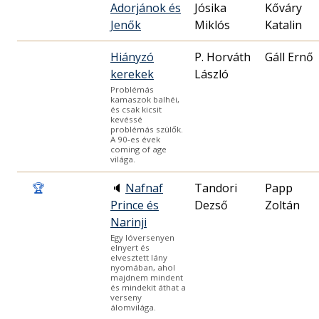
Adorjánok és
Jósika
Kőváry
Jenők
Miklós
Katalin
Hiányzó
P. Horváth
Gáll Ernő
kerekek
László
Problémás
kamaszok balhéi,
és csak kicsit
kevéssé
problémás szülők.
A 90-es évek
coming of age
világa.
🏆
🔈
Nafnaf
Tandori
Papp
Prince és
Dezső
Zoltán
Narinji
Egy lóversenyen
elnyert és
elvesztett lány
nyomában, ahol
majdnem mindent
és mindekit áthat a
verseny
álomvilága.