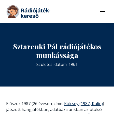
Tovább a navigációhoz
Tovább a tartalomhoz
Menü
Sztarenki Pál rádiójátékos
munkássága
Születési dátum: 1961
Először 1987 (26 évesen; címe:
Kölcsey (1987, Kulin)
)
játszott hangjátékban; adatbázisunkban az utolsó