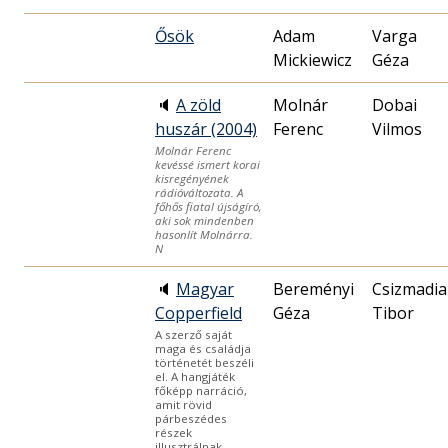
Ősök
Adam
Varga
Mickiewicz
Géza
🔈
A zöld
Molnár
Dobai
huszár (2004)
Ferenc
Vilmos
Molnár Ferenc
kevéssé ismert korai
kisregényének
rádióváltozata. A
főhős fiatal újságíró,
aki sok mindenben
hasonlít Molnárra.
N
🔈
Magyar
Bereményi
Csizmadia
Copperfield
Géza
Tibor
A szerző saját
maga és családja
történetét beszéli
el. A hangjáték
főképp narráció,
amit rövid
párbeszédes
részek
illusztrálnak.