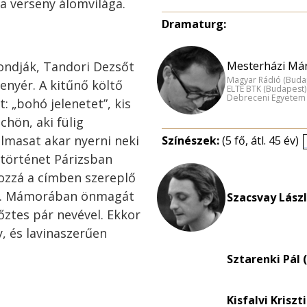
 verseny álomvilága.
Dramaturg:
Mondják, Tandori Dezsőt
Mesterházi Már
Magyar Rádió (Buda
enyér. A kitűnő költő
ELTE BTK (Budapest)
Debreceni Egyetem
: „bohó jelenetet”, kis
chön, aki fülig
almasat akar nyerni neki
Színészek:
(5 fő, átl. 45 év)
 történet Párizsban
ghozzá a címben szereplő
an. Mámorában önmagát
Szacsvay Lászl
ztes pár nevével. Ekkor
, és lavinaszerűen
Sztarenki Pál 
Kisfalvi Kriszt