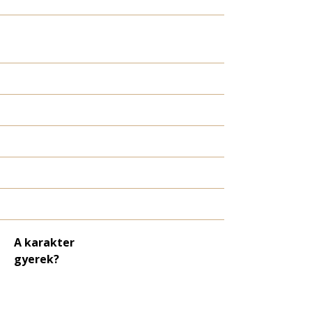
A karakter
gyerek?