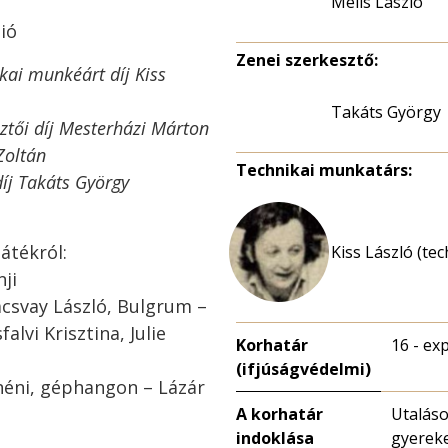
Melis László
dió
Zenei szerkesztő:
kai munkéárt díj Kiss
Takáts György
tői díj Mesterházi Márton
Zoltán
Technikai munkatárs:
íj Takáts György
átékról:
Kiss László (te
ji
acsvay László, Bulgrum –
alvi Krisztina, Julie
Korhatár
16 - exp
(ifjúságvédelmi)
ynéni, géphangon – Lázár
A korhatár
Utaláso
indoklása
gyereke