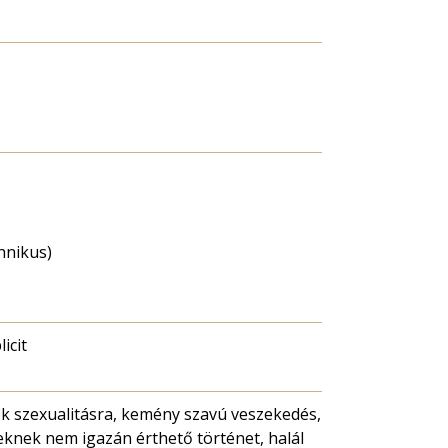
chnikus)
licit
k szexualitásra, kemény szavú veszekedés,
knek nem igazán érthető történet, halál