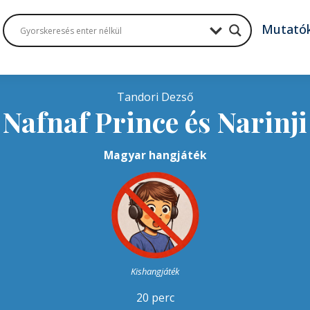
Mutató
Tandori Dezső
Nafnaf Prince és Narinj
Magyar hangjáték
Kishangjáték
20 perc