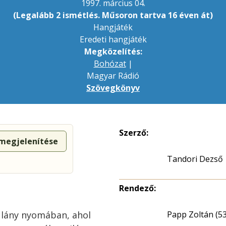
1997. március 04.
(Legalább 2 ismétlés. Műsoron tartva 16 éven át)
Hangjáték
Eredeti hangjáték
Megközelítés:
Bohózat
|
Magyar Rádió
Szövegkönyv
Szerző:
 megjelenítése
Tandori Dezső
Rendező:
t lány nyomában, ahol
Papp Zoltán (53