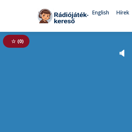
Tovább a navigációhoz
Tovább a tartalomhoz
English
Hírek
0
🔈