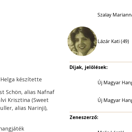
Szalay Mariann
Lázár Kati (49)
Díjak, jelölések:
 Helga készítette
Új Magyar Hang
t Schön, alias Nafnaf
lvi Krisztina (Sweet
Új Magyar Hang
ler, alias Narinji),
Zeneszerző:
shangjáték