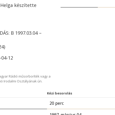
 Helga készítette
ÁS: B 1997.03.04 –
24)
-04-12
Magyar Rádió műsorboríték vagy a
ió Irodalmi Osztályának ún.
Kézi besorolás
20 perc
1997. március 04.