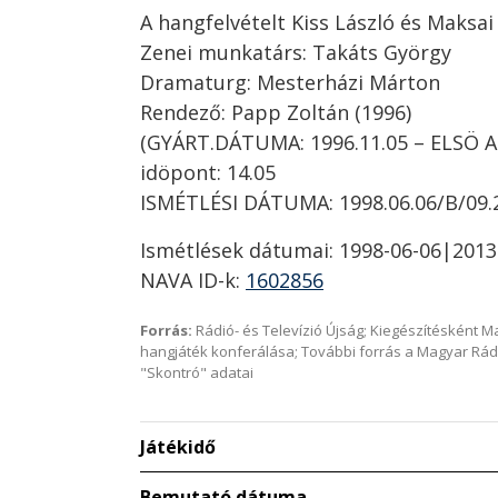
A hangfelvételt Kiss László és Maksai
Zenei munkatárs: Takáts György
Dramaturg: Mesterházi Márton
Rendező: Papp Zoltán (1996)
(GYÁRT.DÁTUMA: 1996.11.05 – ELSÖ AD
idöpont: 14.05
ISMÉTLÉSI DÁTUMA: 1998.06.06/B/09.
Ismétlések dátumai: 1998-06-06|2013
NAVA ID-k:
1602856
Forrás:
Rádió- és Televízió Újság; Kiegészítésként 
hangjáték konferálása; További forrás a Magyar Rád
"Skontró" adatai
Játékidő
Bemutató dátuma