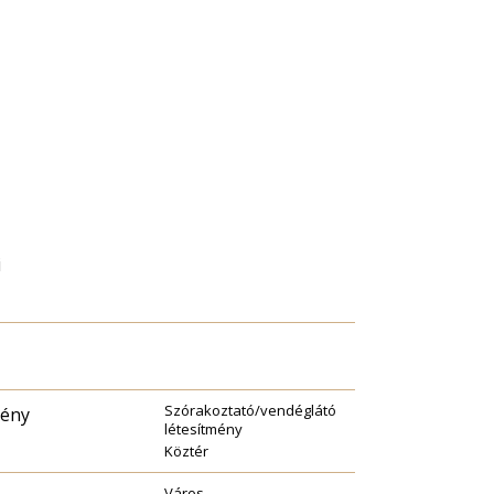
i
Szórakoztató/vendéglátó
mény
létesítmény
Köztér
Város