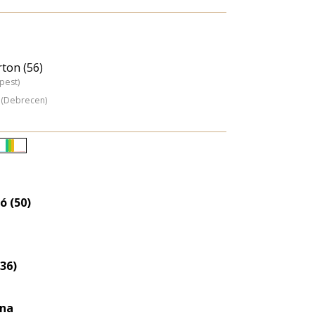
ton (56)
pest)
 (Debrecen)
Életkori
eloszlás
nagyítása
ó (50)
(36)
ina