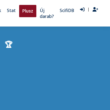
|
k
Stat
Új
ScifiDB
Plusz
darab?
i
🏆