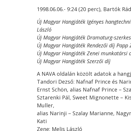
1998.06.06.- 9:24 (20 perc), Bartók Rá
Új Magyar Hangjáték Igényes hangtechni
László
Új Magyar Hangjáték Dramaturg-szerkesz
Új Magyar Hangjáték Rendezői díj Papp 
Új Magyar Hangjáték Zenei munkatársi d
Új Magyar Hangjáték Szerzői díj
A NAVA oldalán közölt adatok a hangj
Tandori Dezső: Nafnaf Prince és Narin
Ernst Schön, alias Nafnaf Prince – Sz
Sztarenki Pál, Sweet Mignonette – Kisf
Muller,
alias Narinji – Szalay Marianne, Nag
Kati
Zene: Melis László