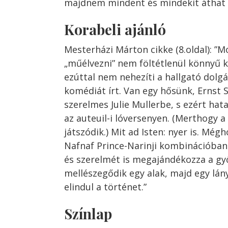
majdnem mindent és mindekit áthat a
Korabeli ajánló
Mesterházi Márton cikke (8.oldal): ”
„műélvezni” nem föltétlenül könnyű k
ezúttal nem nehezíti a hallgató dolgát
komédiát írt. Van egy hősünk, Ernst S
szerelmes Julie Mullerbe, s ezért hat
az auteuil-i lóversenyen. (Merthogy a
játszódik.) Mit ad Isten: nyer is. Mé
Nafnaf Prince-Narinji kombinációb
és szerelmét is megajándékozza a győ
mellészegődik egy alak, majd egy lány
elindul a történet.”
Színlap