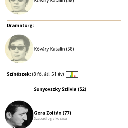
Kőváry Katalin (58)
Dramaturg:
Kőváry Katalin (58)
Színészek:
(8 fő, átl. 51 év)
Életkori
eloszlás
Sunyovszky Szilvia (52)
nagyítása
Gera Zoltán (77)
Szabadfoglalkozású