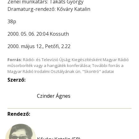
Zenei munkatárs: Takáts György
Dramaturg-rendező: Kőváry Katalin
38p
2000. 05. 06. 20:04 Kossuth
2000. május 12., Petőfi, 2.22
Forrás:
Rádió- és Televízió Újság; Kiegészítésként Magyar Rádió
műsorboríték vagy a hangjáték konferálása; További forrás a
Magyar Rádió Irodalmi Osztályának ún. "Skontró" adatai
Szerző:
Czinder Ágnes
Rendező: