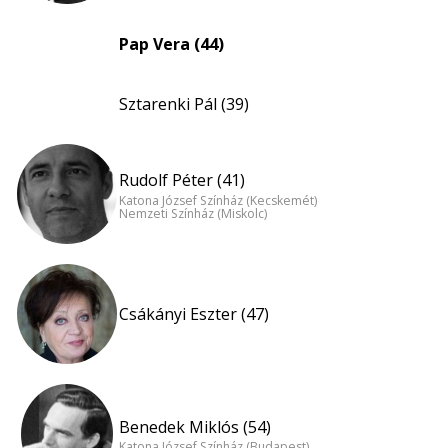
Pap Vera (44)
Sztarenki Pál (39)
Rudolf Péter (41)
Katona József Színház (Kecskemét)
Nemzeti Színház (Miskolc)
Csákányi Eszter (47)
Benedek Miklós (54)
Katona József Színház (Budapest)