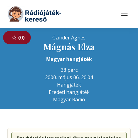
Tovább a navigációhoz
Tovább a tartalomhoz
Menü
0
Czinder Ágnes
Mágnás Elza
Magyar hangjáték
38 perc
2000. május 06. 20:04
Hangjáték
Eredeti hangjáték
Magyar Rádió