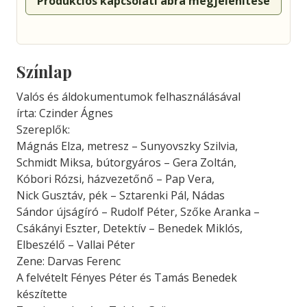
Produkciós kapcsolati ábra megjelenítése
Színlap
Valós és áldokumentumok felhasználásával
írta: Czinder Ágnes
Szereplők:
Mágnás Elza, metresz – Sunyovszky Szilvia,
Schmidt Miksa, bútorgyáros – Gera Zoltán,
Kóbori Rózsi, házvezetőnő – Pap Vera,
Nick Gusztáv, pék – Sztarenki Pál, Nádas
Sándor újságíró – Rudolf Péter, Szőke Aranka –
Csákányi Eszter, Detektív – Benedek Miklós,
Elbeszélő – Vallai Péter
Zene: Darvas Ferenc
A felvételt Fényes Péter és Tamás Benedek
készítette