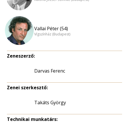
Vallai Péter (54)
Vígszínház (Budapest)
Zeneszerző:
Darvas Ferenc
Zenei szerkesztő:
Takáts György
Technikai munkatárs: