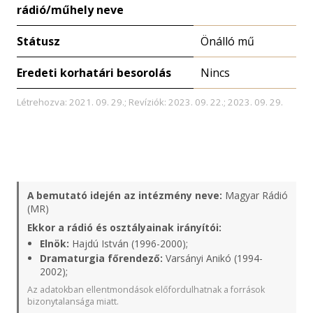
rádió/műhely neve
Státusz
Önálló mű
Eredeti korhatári besorolás
Nincs
Létrehozva: 2021. 09. 29.; Revíziók: 2023. 09. 22.; 2023. 09. 29.
A bemutató idején az intézmény neve:
Magyar Rádió
(MR)
Ekkor a rádió és osztályainak irányítói:
Elnök:
Hajdú István (1996-2000);
Dramaturgia főrendező:
Varsányi Anikó (1994-
2002);
Az adatokban ellentmondások előfordulhatnak a források
bizonytalansága miatt.