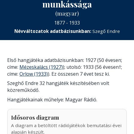
munkássága
(magyar)
1877 - 1933
Névváltozatok adatbázisunkban:
Szegő Endre
Első hangjátéka adatbázisunkban: 1927 (50 évesen;
címe:
Mézeskalács (1927)
); utolsó: 1933 (56 évesen†;
címe:
Orlow (1933)
). Ez összesen 7 évet tesz ki.
Szeghő Endre 32 hangjáték készítésében volt
közreműködő.
Hangjátékainak műhelye: Magyar Rádió.
Idősoros diagram
A diagram a betöltött rádiójátékok bemutatási évei
alapján készült.