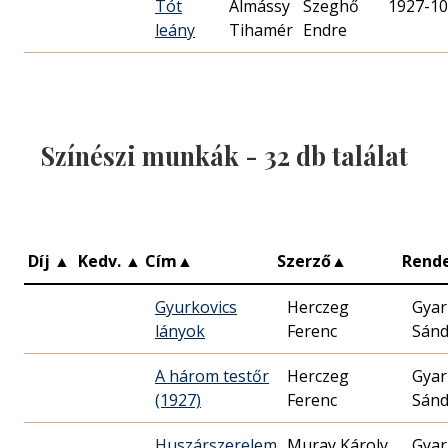
Tót
Almássy
Szeghő
1927-10
leány
Tihamér
Endre
Színészi munkák -
32
db találat
Díj
▲
Kedv.
▲
Cím
▲
Szerző
▲
Rend
Gyurkovics
Herczeg
Gya
lányok
Ferenc
Sánd
A három testőr
Herczeg
Gya
(1927)
Ferenc
Sánd
Huszárszerelem
Muray Károly
Gya