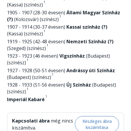
1
(Kassa) (színész)
1905 - 1907 (28-30 évesen)
Állami Magyar Színház
1
(?)
(Kolozsvár) (színész)
1907 - 1914 (30-37 évesen)
Kassai színház (?)
1
(Kassa) (színész)
1919 - 1925 (42-48 évesen)
Nemzeti Színház (?)
1
(Szeged) (színész)
1923 - 1923 (46 évesen)
Vígszínház
(Budapest)
1
(színész)
1927 - 1928 (50-51 évesen)
Andrássy úti Színház
1
(Budapest) (színész)
1928 - 1933 (51-56 évesen)
Új Színház
(Budapest)
1
(színész)
1
Imperiál Kabaré
Kapcsolati ábra
még nincs
Részleges ábra
kiszámítása
kiszámítva.