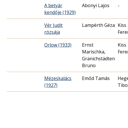
A betyár
Abonyi Lajos
-
kendője (1929)
Vér Judit
Lampérth Géza
Kiss
rózsája
Fere
Orlow (1933)
Ernst
Kiss
Marischka,
Fere
Granichstädten
Bruno
Mézeskalács
Emőd Tamás
Heg
(1927)
Tibo