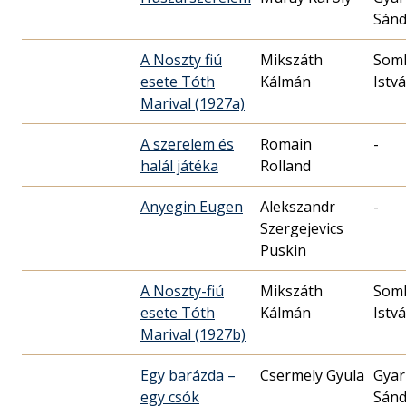
Sánd
A Noszty fiú
Mikszáth
Som
esete Tóth
Kálmán
Istv
Marival (1927a)
A szerelem és
Romain
-
halál játéka
Rolland
Anyegin Eugen
Alekszandr
-
Szergejevics
Puskin
A Noszty-fiú
Mikszáth
Som
esete Tóth
Kálmán
Istv
Marival (1927b)
Egy barázda –
Csermely Gyula
Gya
egy csók
Sánd