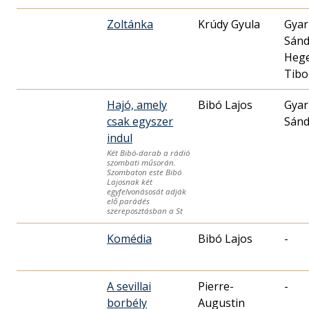
Zoltánka
Krúdy Gyula
Gya
Sánd
Heg
Tibo
Hajó, amely
Bibó Lajos
Gya
csak egyszer
Sánd
indul
Két Bibó-darab a rádió
szombati műsorán.
Szombaton este Bibó
Lajosnak két
egyfelvonásosát adják
elő parádés
szereposztásban a St
Komédia
Bibó Lajos
-
A sevillai
Pierre-
-
borbély
Augustin