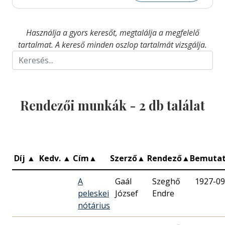
Használja a gyors keresőt, megtalálja a megfelelő
tartalmat. A kereső minden oszlop tartalmát vizsgálja.
Rendezői munkák -
2
db találat
Díj
▲
Kedv.
▲
Cím
▲
Szerző
▲
Rendező
▲
Bemuta
A
Gaál
Szeghő
1927-09
peleskei
József
Endre
nótárius