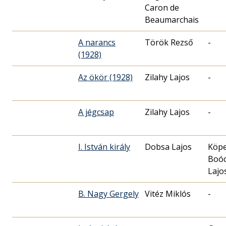
Caron de
Beaumarchais
A narancs
Török Rezső
-
(1928)
Az ökör (1928)
Zilahy Lajos
-
A jégcsap
Zilahy Lajos
-
I. István király
Dobsa Lajos
Köpe
Boó
Lajo
B. Nagy Gergely
Vitéz Miklós
-