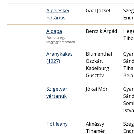
A peleskei
Gaál József
Sze
nótárius
Endr
A papa
Berczik Árpád
Heg
Tibo
Történik egy
vízgyógyintézetben.
Aranykakas
Blumenthal
Gya
(1927)
Oszkár,
Sánd
Kadelburg
Tiha
Gusztáv
Béla
Szigetvári
Jókai Mór
Gya
vértanuk
Sánd
Som
Istv
Tót leány
Almássy
Sze
Tihamér
Endr