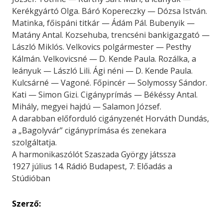
Kerékgyártó Olga. Báró Kopereczky — Dózsa István.
Matinka, főispáni titkár — Ádám Pál. Bubenyik —
Matány Antal. Kozsehuba, trencséni bankigazgató —
László Miklós. Velkovics polgármester — Pesthy
Kálmán. Velkovicsné — D. Kende Paula. Rozálka, a
leányuk — László Lili. Ági néni — D. Kende Paula.
Kulcsárné — Vagoné. Főpincér — Solymossy Sándor.
Kati — Simon Gizi. Cigányprímás — Békéssy Antal.
Mihály, megyei hajdú — Salamon József.
A darabban előforduló cigányzenét Horváth Dundás,
a „Bagolyvár” cigányprímása és zenekara
szolgáltatja.
A harmonikaszólót Szaszada György játssza
1927 július 14. Rádió Budapest, 7: Előadás a
Stúdióban
Szerző: