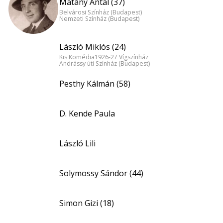
Matány Antal (37)
Belvárosi Színház (Budapest)
Nemzeti Színház (Budapest)
László Miklós (24)
Kis Komédia1926-27 Vígszínház
Andrássy úti Színház (Budapest)
Pesthy Kálmán (58)
D. Kende Paula
László Lili
Solymossy Sándor (44)
Simon Gizi (18)