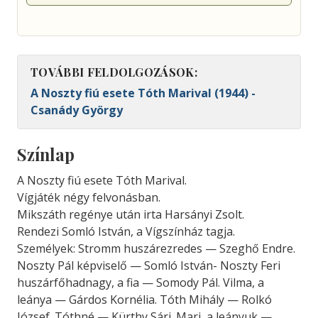
TOVÁBBI FELDOLGOZÁSOK:
A Noszty fiú esete Tóth Marival (1944) -
Csanády György
Színlap
A Noszty fiú esete Tóth Marival.
Vígjáték négy felvonásban.
Mikszáth regénye után irta Harsányi Zsolt.
Rendezi Somló István, a Vígszínház tagja.
Személyek: Stromm huszárezredes — Szeghő Endre.
Noszty Pál képviselő — Somló István- Noszty Feri
huszárfőhadnagy, a fia — Somody Pál. Vilma, a
leánya — Gárdos Kornélia. Tóth Mihály — Rolkó
József. Tóthné — Kürthy Sári. Mari, a leányuk —