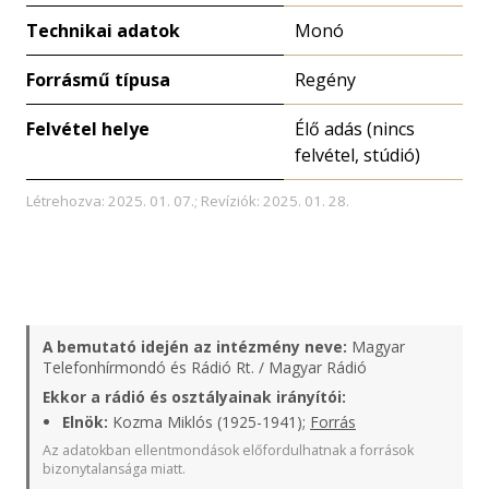
Technikai adatok
Monó
Forrásmű típusa
Regény
Felvétel helye
Élő adás (nincs
felvétel, stúdió)
Létrehozva: 2025. 01. 07.; Revíziók: 2025. 01. 28.
A bemutató idején az intézmény neve:
Magyar
Telefonhírmondó és Rádió Rt. / Magyar Rádió
Ekkor a rádió és osztályainak irányítói:
Elnök:
Kozma Miklós (1925-1941);
Forrás
Az adatokban ellentmondások előfordulhatnak a források
bizonytalansága miatt.