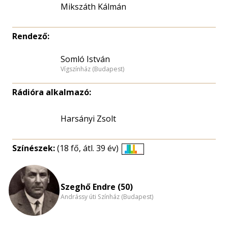
Mikszáth Kálmán
Rendező:
Somló István
Vígszínház (Budapest)
Rádióra alkalmazó:
Harsányi Zsolt
Színészek:
(18 fő, átl. 39 év)
Életkori
eloszlás
nagyítása
Szeghő Endre (50)
Andrássy úti Színház (Budapest)