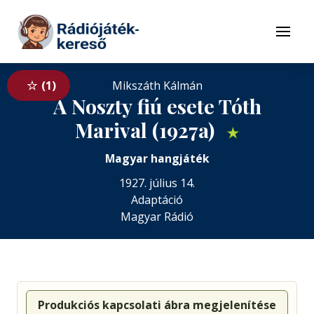
Tovább a navigációhoz
Tovább a tartalomhoz
Menü
1
Mikszáth Kálmán
A Noszty fiú esete Tóth
Marival (1927a)
★
Magyar hangjáték
1927. július 14.
Adaptáció
Magyar Rádió
Produkciós kapcsolati ábra megjelenítése