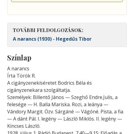
TOVÁBBI FELDOLGOZÁSOK:
A narancs (1930) - Hegedűs Tibor
Színlap
A narancs
Írta Török R.
A cigányzenekíséretet Bodrics Béla és
cigányzenekara szolgáltatja.
Személyek: Billentő János — Szeghő Endre.Julis, a
felesége — H. Balla Mariska. Rozi, a leánya —
Vándory Margit. Özv. Sárgáné — Vágóné. Pista, a fia
— A dánt Pál. I. legény — László Miklós. II. legény —
Kincses László.
1928. július 1. Rádió Budapest, 7.40—9.15: Előadás a