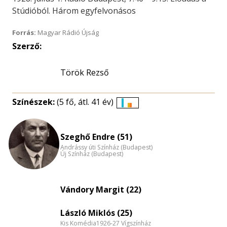
Stúdióból. Három egyfelvonásos
Forrás:
Magyar Rádió Újság
Szerző:
Török Rezső
Színészek:
(5 fő, átl. 41 év)
Életkori
eloszlás
nagyítása
Szeghő Endre (51)
Andrássy úti Színház (Budapest)
Új Színház (Budapest)
Vándory Margit (22)
László Miklós (25)
Kis Komédia1926-27 Vígszínház