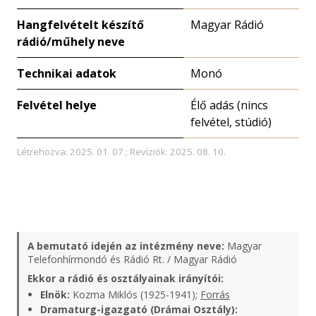
Hangfelvételt készítő
Magyar Rádió
rádió/műhely neve
Technikai adatok
Monó
Felvétel helye
Élő adás (nincs
felvétel, stúdió)
Létrehozva: 2025. 01. 07.; Revíziók: 2025. 08. 10.
A bemutató idején az intézmény neve:
Magyar
Telefonhírmondó és Rádió Rt. / Magyar Rádió
Ekkor a rádió és osztályainak irányítói:
Elnök:
Kozma Miklós (1925-1941);
Forrás
Dramaturg-igazgató (Drámai Osztály):