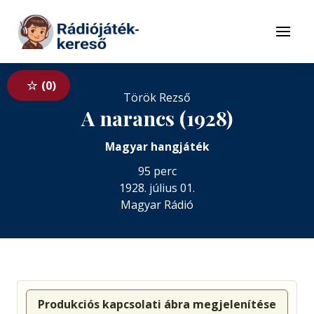
Tovább a navigációhoz
Tovább a tartalomhoz
Menü
0
Török Rezső
A narancs (1928)
Magyar hangjáték
95 perc
1928. július 01.
Magyar Rádió
Produkciós kapcsolati ábra megjelenítése