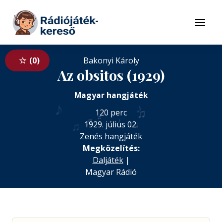
Tovább a navigációhoz
Tovább a tartalomhoz
Menü
0
Bakonyi Károly
Az obsitos (1929)
Magyar hangjáték
♪
♪
♫
120 perc
♬
♬
♪
♩
♫
1929. július 02.
Zenés hangjáték
Megközelítés:
Daljáték
|
Magyar Rádió