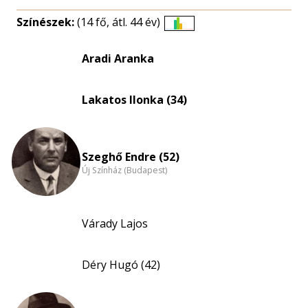
Színészek:
(14 fő, átl. 44 év)
Életkori
eloszlás
Aradi Aranka
nagyítása
Lakatos Ilonka (34)
Szeghő Endre (52)
Új Színház (Budapest)
Várady Lajos
Déry Hugó (42)