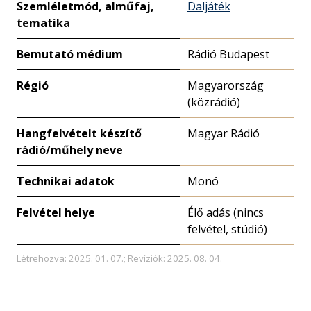
Szemléletmód, alműfaj,
Daljáték
tematika
Bemutató médium
Rádió Budapest
Régió
Magyarország
(közrádió)
Hangfelvételt készítő
Magyar Rádió
rádió/műhely neve
Technikai adatok
Monó
Felvétel helye
Élő adás (nincs
felvétel, stúdió)
Létrehozva: 2025. 01. 07.; Revíziók: 2025. 08. 04.