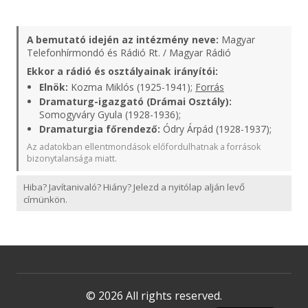
A bemutató idején az intézmény neve:
Magyar
Telefonhírmondó és Rádió Rt. / Magyar Rádió
Ekkor a rádió és osztályainak irányítói:
Elnök:
Kozma Miklós (1925-1941);
Forrás
Dramaturg-igazgató (Drámai Osztály):
Somogyváry Gyula (1928-1936);
Dramaturgia főrendező:
Ódry Árpád (1928-1937);
Az adatokban ellentmondások előfordulhatnak a források
bizonytalansága miatt.
Hiba? Javítanivaló? Hiány? Jelezd a nyitólap alján levő
címünkön.
© 2026 All rights reserved.