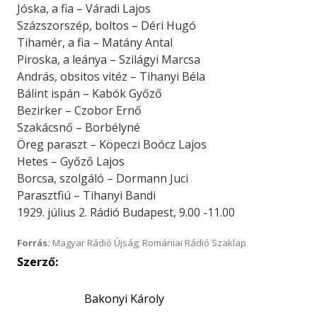
Jóska, a fia – Váradi Lajos
Százszorszép, boltos – Déri Hugó
Tihamér, a fia – Matány Antal
Piroska, a leánya – Szilágyi Marcsa
András, obsitos vitéz – Tihanyi Béla
Bálint ispán – Kabók Győző
Bezirker – Czobor Ernő
Szakácsnő – Borbélyné
Öreg paraszt – Köpeczi Boócz Lajos
Hetes – Győző Lajos
Borcsa, szolgáló – Dormann Juci
Parasztfiú – Tihanyi Bandi
1929. július 2. Rádió Budapest, 9.00 -11.00
Forrás:
Magyar Rádió Újság; Romániai Rádió Szaklap
Szerző:
Bakonyi Károly