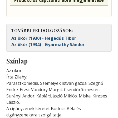
Produkciós kapcsolati ábra megjelenítése
TOVÁBBI FELDOLGOZÁSOK:
Az ökör (1930) - Hegedűs Tibor
Az ökör (1934) - Gyarmathy Sándor
Színlap
Az ökör
Írta Zilahy:
Parasztkomédia. Személyek:István gazda: Szeghő
Endre. Erzsi: Vándory Margit. Csendőrőrmester:
Surányi Andor. Káplár:László Miklós. Miska: Kincses
László.
A cigányzenekíséretet Bodrics Béla és
cigányzenekara szolgáltatja.