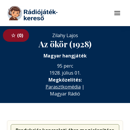
Tovább a navigációhoz
Tovább a tartalomhoz
Menü
0
Zilahy Lajos
Az ökör (1928)
Magyar hangjáték
95 perc
1928. július 01.
Megközelítés:
Parasztkomédia
|
Magyar Rádió