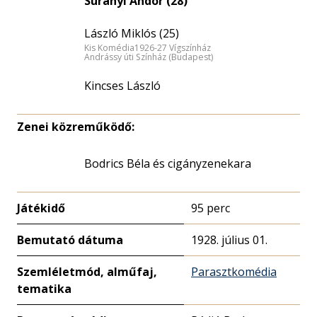
Surányi Andor (28)
László Miklós (25)
Kis Komédia1926-27 Vígszínház
Andrássy úti Színház (Budapest)
Kincses László
Zenei közreműködő:
Bodrics Béla és cigányzenekara
Játékidő
95 perc
Bemutató dátuma
1928. július 01.
Szemléletmód, alműfaj,
Parasztkomédia
tematika