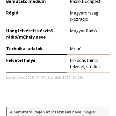
Bemutató médium
Rádió Budapest
Régió
Magyarország
(közrádió)
Hangfelvételt készítő
Magyar Rádió
rádió/műhely neve
Technikai adatok
Monó
Felvétel helye
Élő adás (nincs
felvétel, stúdió)
Létrehozva: 2025. 01. 07.; Revíziók: 2025. 10. 26.
A bemutató idején az intézmény neve:
Magyar