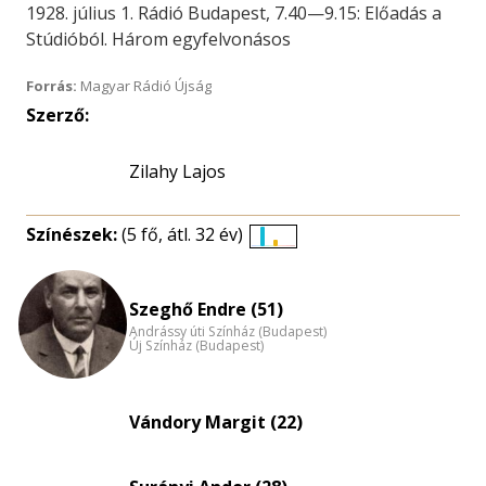
1928. július 1. Rádió Budapest, 7.40—9.15: Előadás a
Stúdióból. Három egyfelvonásos
Forrás:
Magyar Rádió Újság
Szerző:
Zilahy Lajos
Színészek:
(5 fő, átl. 32 év)
Életkori
eloszlás
nagyítása
Szeghő Endre (51)
Andrássy úti Színház (Budapest)
Új Színház (Budapest)
Vándory Margit (22)