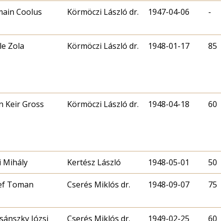
ain Coolus
Körmöczi László dr.
1947-04-06
-
le Zola
Körmöczi László dr.
1948-01-17
85
n Keir Gross
Körmöczi László dr.
1948-04-18
60
i Mihály
Kertész László
1948-05-01
50
ef Toman
Cserés Miklós dr.
1948-09-07
75
sánszky Józsi
Cserés Miklós dr.
1949-02-25
60