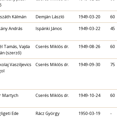
ő
száth Kálmán
Demján László
1949-03-20
60
ány András
Ispánki János
1949-03-22
45
él Tamás, Vajda
Cserés Miklós dr.
1949-08-26
60
ván (szerző)
kolaj Vasziljevics
Cserés Miklós dr.
1949-09-30
75
ol
r Martych
Cserés Miklós dr.
1949-10-24
60
gligeti Ede
Rácz György
1950-03-19
-