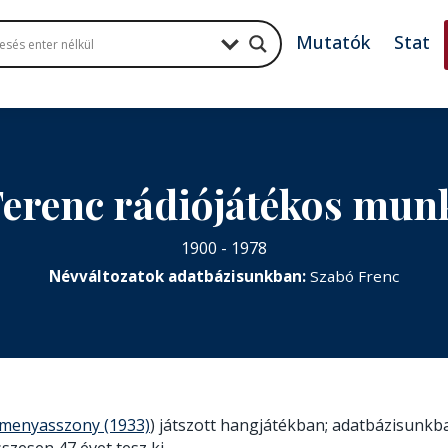
Mutatók
Stat
Ferenc rádiójátékos mun
1900 - 1978
Névváltozatok adatbázisunkban:
Szabó Frenc
menyasszony (1933)
) játszott hangjátékban; adatbázisunkban