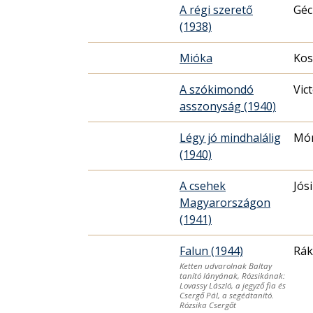
A régi szerető
Géc
(1938)
Mióka
Kos
A szókimondó
Vic
asszonyság (1940)
Légy jó mindhalálig
Mór
(1940)
A csehek
Jós
Magyarországon
(1941)
Falun (1944)
Rák
Ketten udvarolnak Baltay
tanító lányának, Rózsikának:
Lovassy László, a jegyző fia és
Csergő Pál, a segédtanító.
Rózsika Csergőt