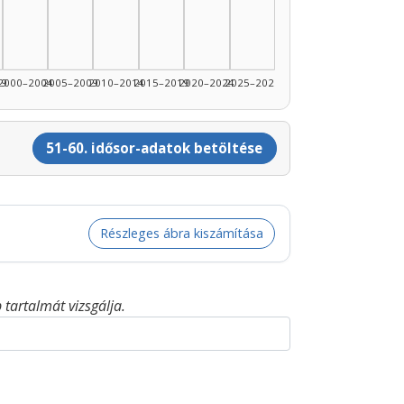
99
2000–2004
2005–2009
2010–2014
2015–2019
2020–2024
2025–2026
51-60. idősor-adatok betöltése
Részleges ábra kiszámítása
tartalmát vizsgálja.