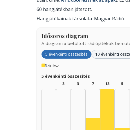
után, címe:
A fiúkból lesznek az apák
). Ez ö
60 hangjátékban játszott.
Hangjátékainak társulata: Magyar Rádió.
Idősoros diagram
A diagram a betöltött rádiójátékok bemutat
5 évenkénti összesítés
10 évenkénti össz
Színész
5 évenkénti összesítés
3
3
7
13
5
Színész, 1