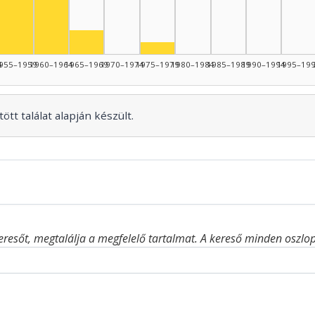
Színész, 1960–1964: 10
44: 7
nész, 1950–1954: 5
Színész, 1955–1959: 5
Színész, 1965–1969: 2
Színész, 1975–1979: 1
4
955–1959
1960–1964
1965–1969
1970–1974
1975–1979
1980–1984
1985–1989
1990–1994
1995–19
ött találat alapján készült.
eresőt, megtalálja a megfelelő tartalmat. A kereső minden oszlop 