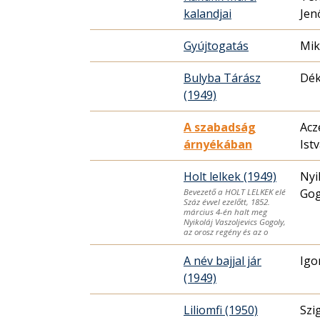
kalandjai
Jen
Gyújtogatás
Mik
Bulyba Tárász
Dék
(1949)
A szabadság
Acz
árnyékában
Ist
Holt lelkek (1949)
Nyi
Gog
Bevezető a HOLT LELKEK elé
Száz évvel ezelőtt, 1852.
március 4-én halt meg
Nyikoláj Vaszoljevics Gogoly,
az orosz regény és az o
A név bajjal jár
Igo
(1949)
Liliomfi (1950)
Szi