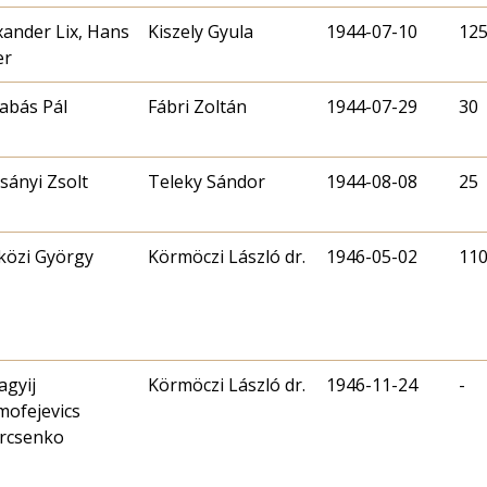
xander Lix, Hans
Kiszely Gyula
1944-07-10
12
er
abás Pál
Fábri Zoltán
1944-07-29
30
sányi Zsolt
Teleky Sándor
1944-08-08
25
közi György
Körmöczi László dr.
1946-05-02
11
agyij
Körmöczi László dr.
1946-11-24
-
mofejevics
rcsenko