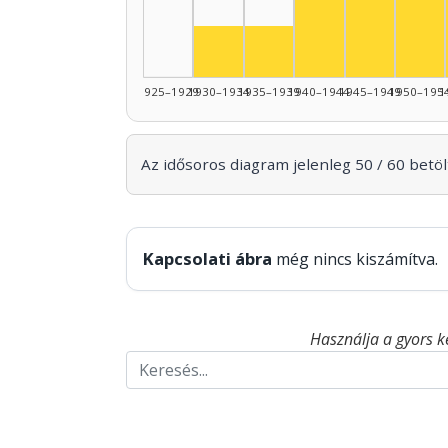
Színész, 1940–19
Szí
Színész, 1930–1934: 3
Színész, 1935–1939: 3
1925–1929
1930–1934
1935–1939
1940–1944
1945–1949
1950–195
1
Az idősoros diagram jelenleg 50 / 60 betölt
Kapcsolati ábra
még nincs kiszámítva.
Használja a gyors k