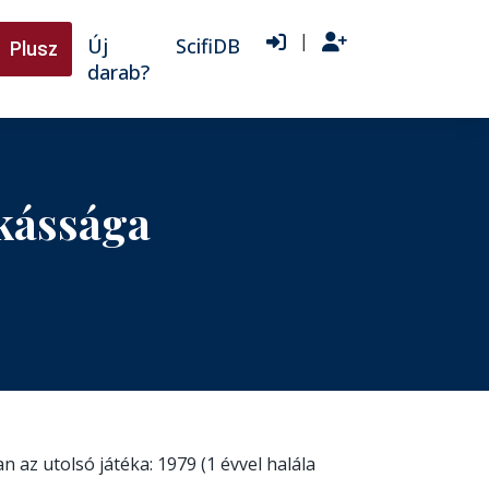
|
Új
ScifiDB
Plusz
darab?
kássága
 az utolsó játéka: 1979 (1 évvel halála