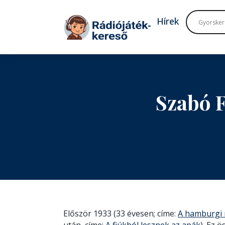
Tovább a navigációhoz
Tovább a tartalomhoz
Hírek
Szabó 
Először 1933 (33 évesen; címe:
A hamburgi 