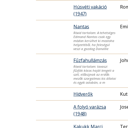
Húsvéti vakáció
Rom
(1947)
Nantas
Emi
Rövid tartalom: A tehetséges
Edmond Nantas csak egy
módon kerülhet ki mostoha
helyzetéből, ha feleségül
veszi a gazdag Danvillie
Fűzfahullámzás
Joh
Rövid tartalom: tavaszi
fűzfák kócos haját lengeti a
szél, előbújnak az erdők-
mezők szorgalmas kis állatai
és egyik ostobán, a m
Hídverők
Kut
A folyó varázsa
Jos
(1948)
Kakukk Marci
Ter