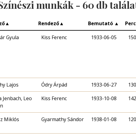
Színészi munkák -
60
db talála
ző
▲
Rendező
▲
Bemutató
▲
Per
ár Gyula
Kiss Ferenc
1933-06-05
15
ahy Lajos
Ódry Árpád
1933-06-27
13
a Jenbach, Leo
Kiss Ferenc
1933-10-08
14
in
éz Miklós
Gyarmathy Sándor
1938-01-08
12