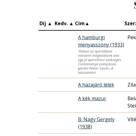
Díj
▲
Kedv.
▲
Cím
▲
Szer
A hamburgi
Pek
menyasszony (1933)
“Ebben az operettben
mindent megtalálunk ami
egy jó operetthez szükséges.
Cselekménye pompásan
gördül Pekár Gyula „A
kölcsönkért
A hazajáró lélek
Zil
A kék mazur
Bel
Ste
B. Nagy Gergely
Vit
(1938)