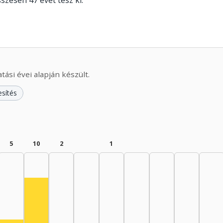
sszesen 47 évet tesz ki.
ási évei alapján készült.
esítés
5
10
2
1
945–1949: 13