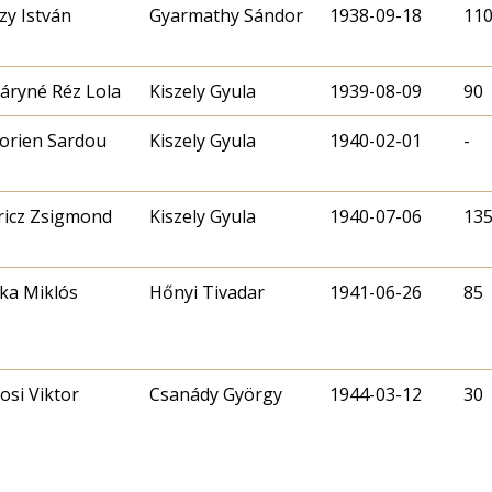
zy István
Gyarmathy Sándor
1938-09-18
11
áryné Réz Lola
Kiszely Gyula
1939-08-09
90
torien Sardou
Kiszely Gyula
1940-02-01
-
icz Zsigmond
Kiszely Gyula
1940-07-06
13
ika Miklós
Hőnyi Tivadar
1941-06-26
85
osi Viktor
Csanády György
1944-03-12
30