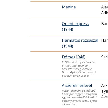
Manina
Ale
Adl
Orient express
Bar
(1944)
Harmatos rózsaszál
Har
(1944)
Dózsa (1946)
Sár
II. Ulászló király és Barkócz
prímás által toborzott
Keresztes sereg vezérévé
Dózsa Györgyöt teszi meg. A
paraszti sereg urai el
A szerelmeslevél
Ark
Tyi
Rövid tartalom: az idősödő
házaspár reggeli postájával
Ave
egy szerelmeslevél érkezik. Az
asszony olvasni kezdi, s férje
ellenvetése