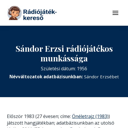
Tovább a navigációhoz
Tovább a tartalomhoz
Menü
Sándor Erzsi rádiójátékos
munkássága
Születési dátum: 1956
Névváltozatok adatbázisunkban:
Sándor Erzsébet
Először 1983 (27 évesen; címe:
Önéletrajz (1983)
)
játszott hangjátékban; adatbázisunkban az utolsó