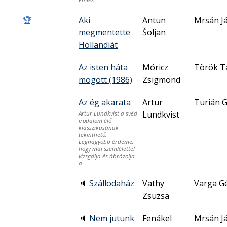
🏆
Aki
Antun
Mrsán J
megmentette
Šoljan
Hollandiát
Az isten háta
Móricz
Török T
mögött (1986)
Zsigmond
Az ég akarata
Artur
Turián 
Lundkvist
Artur Lundkvist a svéd
irodalom élő
klasszikusának
tekinthető.
Legnagyobb érdeme,
hogy mai szemlélettel
vizsgálja és ábrázolja
a
🔈
Szállodaház
Vathy
Varga G
Zsuzsa
🔈
Nem jutunk
Fenákel
Mrsán J