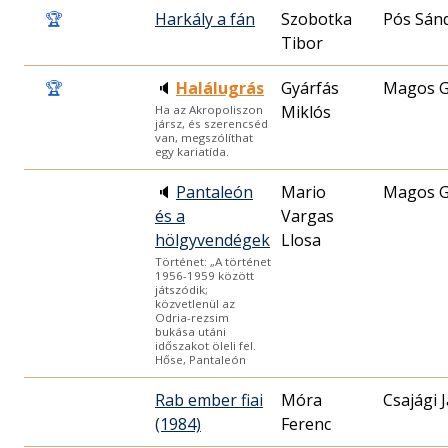
🏆
Harkály a fán
Szobotka
Pós Sán
Tibor
🏆
🔈
Halálugrás
Gyárfás
Magos G
Miklós
Ha az Akropoliszon
jársz, és szerencséd
van, megszólíthat
egy kariatída.
🔈
Pantaleón
Mario
Magos G
és a
Vargas
hölgyvendégek
Llosa
Történet: „A történet
1956-1959 között
játszódik;
közvetlenül az
Odria-rezsim
bukása utáni
időszakot öleli fel.
Hőse, Pantaleón
Rab ember fiai
Móra
Csajági 
(1984)
Ferenc