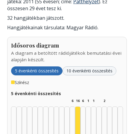
játéka: 2011 (55 évesen; címe:
Patthelyzet
). Ez
összesen 29 évet tesz ki.
32 hangjátékban játszott.
Hangjátékainak társulata: Magyar Rádió.
Idősoros diagram
A diagram a betöltött rádiójátékok bemutatási évei
alapján készült.
5 évenkénti összesítés
10 évenkénti összesítés
Színész
5 évenkénti összesítés
6
16
6
1
1
2