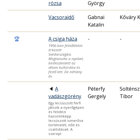
rózsa
György
Vacsoraidő
Gabnai
Kőváry K
Katalin
🏆
A csiga háza
-
-
1956-ban felnőttként
érkezett
Svédországba.
Megtanulta a nyelvet,
beilleszkedett az
ottani kultúrába és
festő lett. De néhány
év
🔈
A
Péterfy
Solténsz
vadászgörény
Gergely
Tibor
Egy lecsúszott férfi
játszik a nyerőgépen
és felidézi
hasonlóképp
lecsúszott ismerőse
történetét, nőit és
csalódásait. A
szerepl