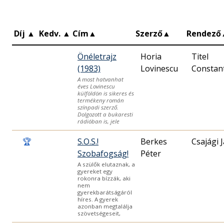
Díj
▲
Kedv.
▲
Cím
▲
Szerző
▲
Rendező
Önéletrajz
Horia
Titel
(1983)
Lovinescu
Constan
A most hatvanhat
éves Lovinescu
külföldön is sikeres és
termékeny román
színpadi szerző.
Dolgozott a bukaresti
rádióban is, jele
🏆
S.O.S.!
Berkes
Csajági 
Szobafogság!
Péter
A szülők elutaznak, a
gyereket egy
rokonra bízzák, aki
nem
gyerekbarátságáról
híres. A gyerek
azonban megtalálja
szövetségeseit,