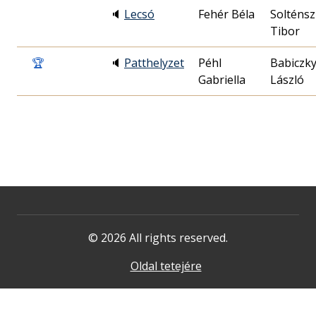
🔈
Lecsó
Fehér Béla
Solténsz
Tibor
🏆
🔈
Patthelyzet
Péhl
Babiczk
Gabriella
László
© 2026 All rights reserved.
Oldal tetejére