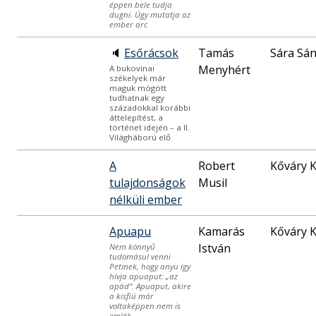
éppen bele tudja
dugni. Úgy mutatja az
ember arc
🔈
Esőrácsok
Tamás
Sára Sá
Menyhért
A bukovinai
székelyek már
maguk mögött
tudhatnak egy
századokkal korábbi
áttelepítést, a
történet idején – a II.
Világháború elő
A
Robert
Kőváry K
tulajdonságok
Musil
nélküli ember
Apuapu
Kamarás
Kőváry K
István
Nem könnyű
tudomásul venni
Petinek, hogy anyu így
hívja apuaput: „az
apád”. Apuaput, akire
a kisfiú már
voltaképpen nem is
emlék