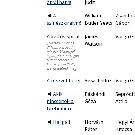
ötről hatra
Judit
🔈
A
William
Zsámbék
színészkirálynő
Butler Yeats
Gábor
A kettős spirál
James
Varga G
Watson
„Watson, Crick és
Wilkins a század
minden bizonnyal
legnagyobb biológiai
felfedezéséért, a
kettős spirál (DNS)
szerkezetének meg
A részvét hetei
Vészi Endre
Varga G
🔈
Akik
Páskándi
Seprődi 
nincsenek a
Géza
Attila
Brehmben
🔈
Haligali
Horváth
Hegyi Á
Péter
Jutocsa