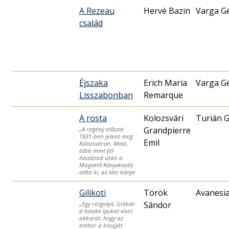
A Rezeau
Hervé Bazin
Varga G
család
Éjszaka
Erich Maria
Varga G
Lisszabonban
Remarque
A rosta
Kolozsvári
Turián 
Grandpierre
„A regény először
1931-ben jelent meg
Emil
Kolozsváron. Most,
több mint fél
évszázad után a
Magvető Könyvkiadó
adta ki, az idei könyv
Gilikoti
Török
Avanesia
Sándor
„Egy rézgolyó, Gilikoti
a hasán lyukat visel,
akkorát, hogy az
ember a kisujját