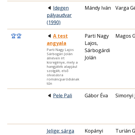
🔈
Idegen
Mándy Iván
Varga G
pályaudvar
(1990)
🏆
🏆
🔈
A test
Parti Nagy
Magos G
angyala
Lajos,
Sárbogárdi
Parti Nagy Lajos
Sárbogári Jolán
Jolán
álnéven írt
kisregénye, mely a
hangjáték alapjául
szolgált, első
olvasásra
románcparódiának
tűn
🔈
Pele Pali
Gábor Éva
Simonyi 
Jelige: sárga
Kopányi
Turián 