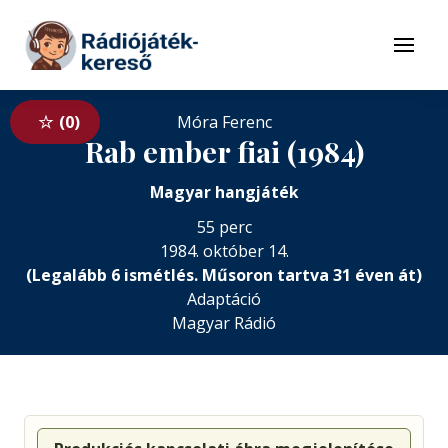
Tovább a navigációhoz
Tovább a tartalomhoz
Menü
0
Móra Ferenc
Rab ember fiai (1984)
Magyar hangjáték
55 perc
1984. október 14.
(Legalább 6 ismétlés. Műsoron tartva 31 éven át)
Adaptáció
Magyar Rádió