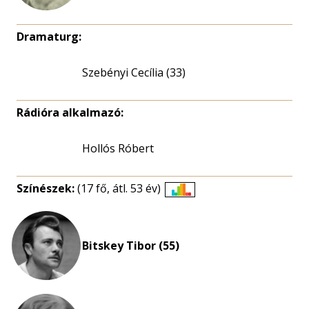
Dramaturg:
Szebényi Cecília (33)
Rádióra alkalmazó:
Hollós Róbert
Színészek:
(17 fő, átl. 53 év)
Életkori
eloszlás
nagyítása
Bitskey Tibor (55)