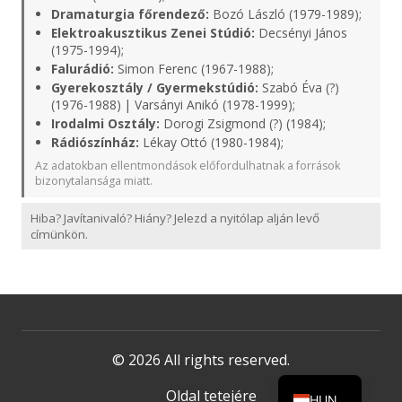
Dramaturgia főrendező:
Bozó László (1979-1989);
Elektroakusztikus Zenei Stúdió:
Decsényi János
(1975-1994);
Falurádió:
Simon Ferenc (1967-1988);
Gyerekosztály / Gyermekstúdió:
Szabó Éva (?)
(1976-1988) | Varsányi Anikó (1978-1999);
Irodalmi Osztály:
Dorogi Zsigmond (?) (1984);
Rádiószínház:
Lékay Ottó (1980-1984);
Az adatokban ellentmondások előfordulhatnak a források
bizonytalansága miatt.
Hiba? Javítanivaló? Hiány? Jelezd a nyitólap alján levő
címünkön.
© 2026 All rights reserved.
Oldal tetejére
HUN