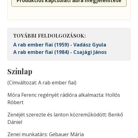
Produkciós kapcsolati ábra megjelenítése
TOVÁBBI FELDOLGOZÁSOK:
A rab ember fiai (1959) - Vadász Gyula
A rab ember fiai (1984) - Csajági János
Színlap
(Címváltozat: A rab ember fiai)
Móra Ferenc regényét rádióra alkalmazta: Hollós
Róbert
Zenéjét szerezte és lanton közreműködött: Benkő
Dániel
Zenei munkatárs: Gebauer Mária