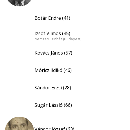
Botár Endre (41)
Izsóf Vilmos (45)
Nemzeti Színház (Budapest)
Kovács János (57)
Móricz Ildikó (46)
Sándor Erzsi (28)
Sugár László (66)
Vándor József (63)