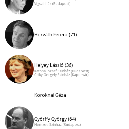
Vígszínház (Budapest)
Horváth Ferenc (71)
Helyey László (36)
Katona József Színház (Budapest)
Csiky Gergely Színház (Kaposvár)
Koroknai Géza
Győrffy György (64)
Nemzeti Színház (Budapest)