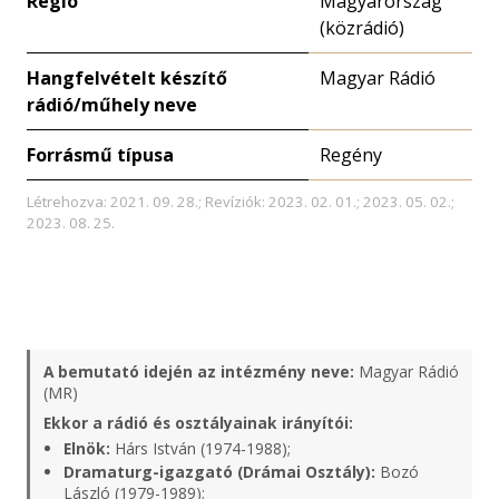
Régió
Magyarország
(közrádió)
Hangfelvételt készítő
Magyar Rádió
rádió/műhely neve
Forrásmű típusa
Regény
Létrehozva: 2021. 09. 28.; Revíziók: 2023. 02. 01.; 2023. 05. 02.;
2023. 08. 25.
A bemutató idején az intézmény neve:
Magyar Rádió
(MR)
Ekkor a rádió és osztályainak irányítói:
Elnök:
Hárs István (1974-1988);
Dramaturg-igazgató (Drámai Osztály):
Bozó
László (1979-1989);