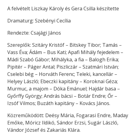
A felvételt Liszkay Károly és Gera Csilla készítette
Dramaturg: Szebényi Cecília
Rendezte: Csajági János
Szereplők: Szitáry Kristóf – Bitskey Tibor; Tamás –
Vass Éva; Ádám – Bus Kati; Apafi Mihály fejedelem –
Mádi Szabó Gábor; Mihályka, a fia – Balogh Erika;
Pipitér – Páger Antal; Piszliczár – Szatmári István;
Cselebi bég – Horváth Ferenc; Teleki, kancellár –
Helyey László; Ebeczki kapitány – Koroknai Géza;
Murmuc, a majom – Dóka Emánuel; Hajdár basa –
Győrffy György; András bácsi – Botár Endre; Őr –
Izsóf Vilmos; Buzáth kapitány – Kovács János.
Közreműködött: Deésy Mária, Fogarasi Endre, Maday
Emőke, Móricz Ildikó, Sándor Erzsi, Sugár László,
Vándor József és Zakariás Klára.