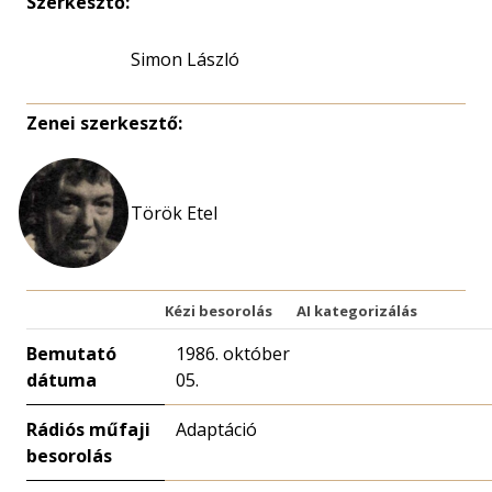
Szerkesztő:
Simon László
Zenei szerkesztő:
Török Etel
Kézi besorolás
AI kategorizálás
Bemutató
1986. október
dátuma
05.
Rádiós műfaji
Adaptáció
besorolás