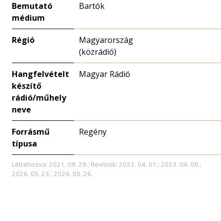
Bemutató
Bartók
médium
Régió
Magyarország
(közrádió)
Hangfelvételt
Magyar Rádió
készítő
rádió/műhely
neve
Forrásmű
Regény
típusa
Létrehozva: 2021. 09. 29.; Revíziók: 2023. 04. 01.; 2023. 04. 09.;
2026. 05. 23.; 2026. 05. 26.