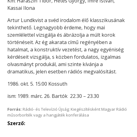
Km: Haraszin Tibor, Hetés György, Imre István,
Kassai Ilona
Artur Lundkvist a svéd irodalom élő klasszikusának
tekinthető. Legnagyobb érdeme, hogy mai
szemlélettel vizsgálja és ábrázolja a múlt korok
történéseit. Az ég akarata című regényében a
hatalmat, a konstruktív vezetést, a nagy egyéniség
kérdéseit vizsgálja, s közben fordulatos, izgalmas
olvasmányt produkál, ami szinte kívánja a
dramatikus, jelen esetben rádiós megvalósítást.
1986. okt. 5. 15:00 Kossuth
ism: 1989. márc. 26. Bartók 22.30 – 23.30
Forrás:
Rádió- és Televízió Újság; Kiegészítésként Magyar Rádió
műsorboríték vagy a hangjáték konferálása
Szerző: