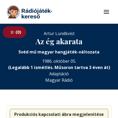
Tovább a navigációhoz
Tovább a tartalomhoz
Menü
0
Artur Lundkvist
Az ég akarata
Svéd mű magyar hangjáték-változata
1986. október 05.
(Legalább 1 ismétlés. Műsoron tartva 3 éven át)
Adaptáció
Magyar Rádió
Produkciós kapcsolati ábra megjelenítése