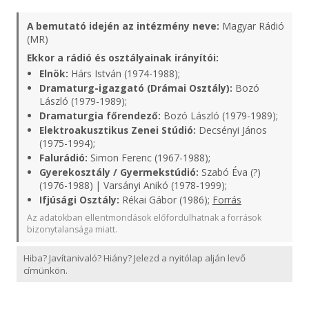
A bemutató idején az intézmény neve:
Magyar Rádió
(MR)
Ekkor a rádió és osztályainak irányítói:
Elnök:
Hárs István (1974-1988);
Dramaturg-igazgató (Drámai Osztály):
Bozó
László (1979-1989);
Dramaturgia főrendező:
Bozó László (1979-1989);
Elektroakusztikus Zenei Stúdió:
Decsényi János
(1975-1994);
Falurádió:
Simon Ferenc (1967-1988);
Gyerekosztály / Gyermekstúdió:
Szabó Éva (?)
(1976-1988) | Varsányi Anikó (1978-1999);
Ifjúsági Osztály:
Rékai Gábor (1986);
Forrás
Az adatokban ellentmondások előfordulhatnak a források
bizonytalansága miatt.
Hiba? Javítanivaló? Hiány? Jelezd a nyitólap alján levő
címünkön.