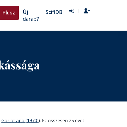
|
Új
ScifiDB
Plusz
darab?
kássága
:
Goriot apó (1970)
). Ez összesen 25 évet