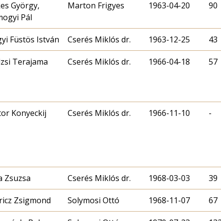
es György,
Marton Frigyes
1963-04-20
90
ogyi Pál
yi Füstös István
Cserés Miklós dr.
1963-12-25
43
zsi Terajama
Cserés Miklós dr.
1966-04-18
57
tor Konyeckij
Cserés Miklós dr.
1966-11-10
-
a Zsuzsa
Cserés Miklós dr.
1968-03-03
39
icz Zsigmond
Solymosi Ottó
1968-11-07
67