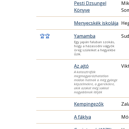
Pesti Dzsungel
Mik
Könyve
Som
Menyecskék iskolája
Heg
🏆
🏆
Yamamba
Sud
Egy japán faluban szokás,
hogy a házasodni vágyók
öreg szüleiket a hegyekbe
űzik.
Az ajtó
Vik
A katasztrófák
megmagyarázhatatlan
módon hatnak a még gyönge
képzelmekre, a gyerekekre,
akik azokat még sokkal
nagyobbnak látják
Kempingezők
Zal
A fáklya
Mór