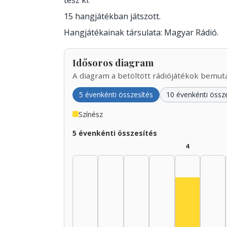
tesz ki.
15 hangjátékban játszott.
Hangjátékainak társulata: Magyar Rádió.
Idősoros diagram
A diagram a betöltött rádiójátékok bemutat
5 évenkénti összesítés
10 évenkénti össz
Színész
5 évenkénti összesítés
4