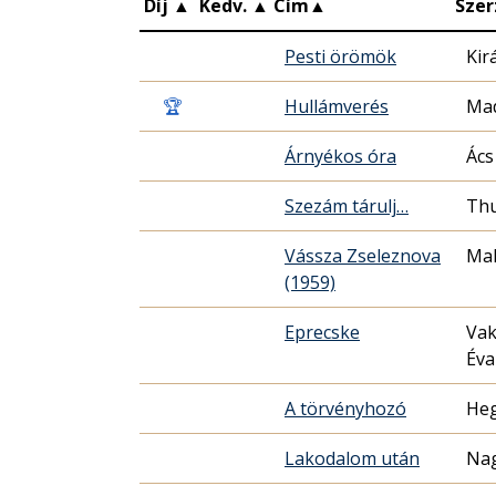
Díj
▲
Kedv.
▲
Cím
▲
Szer
Pesti örömök
Kir
🏆
Hullámverés
Mad
Árnyékos óra
Ács
Szezám tárulj…
Vássza Zseleznova
Mak
(1959)
Eprecske
Vak
Éva
A törvényhozó
Heg
Lakodalom után
Nag