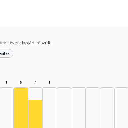
ási évei alapján készült.
esítés
1
5
4
1
Színész, 1960–1964: 5