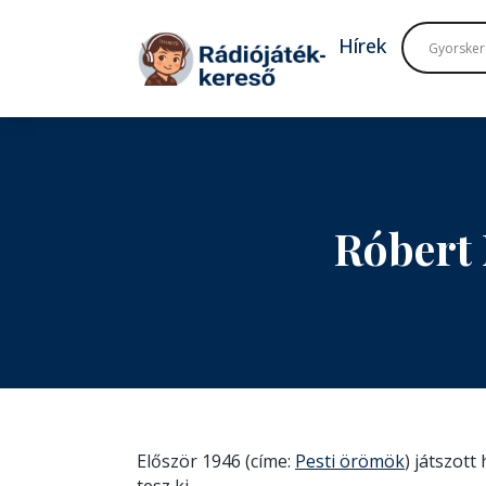
Tovább a navigációhoz
Tovább a tartalomhoz
Hírek
Róbert
Először 1946 (címe:
Pesti örömök
) játszot