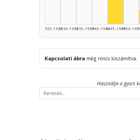
Színész, 1
1925–1929
1930–1934
1935–1939
1940–1944
1945–1949
1950–195
1
Kapcsolati ábra
még nincs kiszámítva.
Használja a gyors k