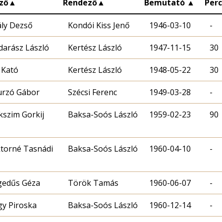
ző
▲
Rendező
▲
Bemutató
▲
Per
ály Dezső
Kondói Kiss Jenő
1946-03-10
-
arász László
Kertész László
1947-11-15
30
 Kató
Kertész László
1948-05-22
30
Szécsi Ferenc
1949-03-28
-
szim Gorkij
Baksa-Soós László
1959-02-23
90
torné Tasnádi
Baksa-Soós László
1960-04-10
-
edűs Géza
Török Tamás
1960-06-07
-
y Piroska
Baksa-Soós László
1960-12-14
-