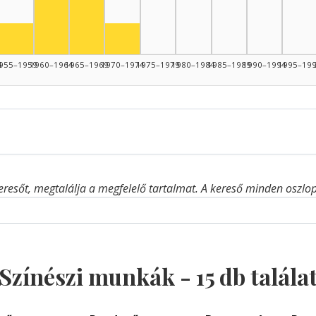
945–1949: 4
Színész, 1965–1969: 4
Színész, 1955–1959: 1
Színész, 1970–1974: 1
4
955–1959
1960–1964
1965–1969
1970–1974
1975–1979
1980–1984
1985–1989
1990–1994
1995–19
eresőt, megtalálja a megfelelő tartalmat. A kereső minden oszlop 
Színészi munkák -
15
db talála