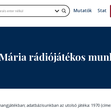
Mutatók
Stat
 Mária rádiójátékos mun
t hangjátékban; adatbázisunkban az utolsó játéka: 1970 (címe