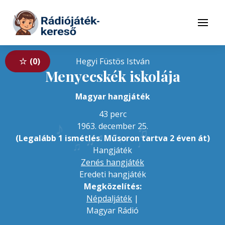
Tovább a navigációhoz
Tovább a tartalomhoz
Menü
0
Hegyi Füstös István
Menyecskék iskolája
Magyar hangjáték
43 perc
♪
♪
1963. december 25.
♫
♬
♬
(Legalább 1 ismétlés. Műsoron tartva 2 éven át)
♪
♩
♫
Hangjáték
Zenés hangjáték
Eredeti hangjáték
Megközelítés:
Népdaljáték
|
Magyar Rádió