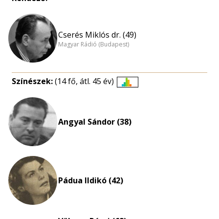
Cserés Miklós dr. (49)
Magyar Rádió (Budapest)
Színészek:
(14 fő, átl. 45 év)
Életkori
eloszlás
nagyítása
Angyal Sándor (38)
Pádua Ildikó (42)