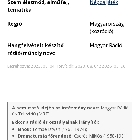
Szemléletmód, alműfaj,
Népdaljáték
tematika
Régió
Magyarország
(közrádió)
Hangfelvételt készítő
Magyar Rádió
rádió/műhely neve
Létrehozva: 2023. 08. 04.; Revíziók: 2023. 08. 04.; 2026. 05. 26.
A bemutató idején az intézmény neve:
Magyar Rádió
és Televízió (MRT)
Ekkor a rádió és osztályainak irányítói:
Elnök:
Tömpe István (1962-1974);
Dramaturgia főrendező:
Cserés Miklós (1958-1981);