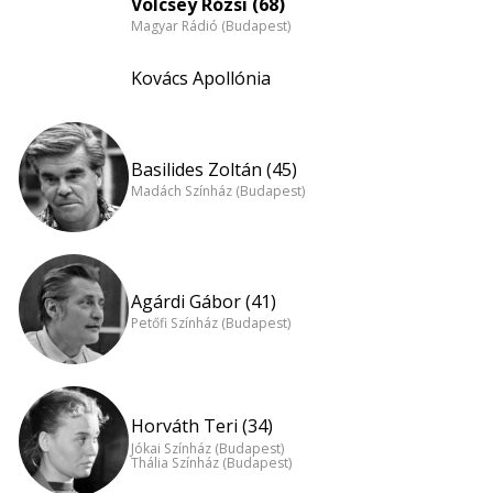
Völcsey Rózsi (68)
Magyar Rádió (Budapest)
Kovács Apollónia
Basilides Zoltán (45)
Madách Színház (Budapest)
Agárdi Gábor (41)
Petőfi Színház (Budapest)
Horváth Teri (34)
Jókai Színház (Budapest)
Thália Színház (Budapest)