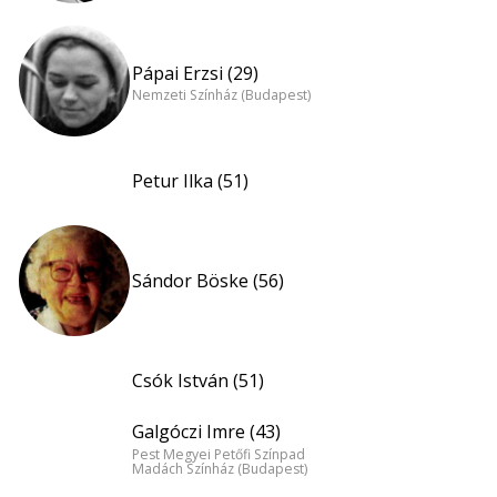
Pápai Erzsi (29)
Nemzeti Színház (Budapest)
Petur Ilka (51)
Sándor Böske (56)
Csók István (51)
Galgóczi Imre (43)
Pest Megyei Petőfi Színpad
Madách Színház (Budapest)