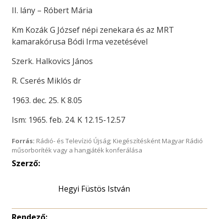
II. lány – Róbert Mária
Km Kozák G József népi zenekara és az MRT
kamarakórusa Bódi Irma vezetésével
Szerk. Halkovics János
R. Cserés Miklós dr
1963. dec. 25. K 8.05
Ism: 1965. feb. 24. K 12.15-12.57
Forrás:
Rádió- és Televízió Újság; Kiegészítésként Magyar Rádió
műsorboríték vagy a hangjáték konferálása
Szerző:
Hegyi Füstös István
Rendező: