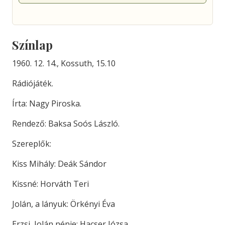
Színlap
1960. 12. 14., Kossuth, 15.10
Rádiójáték.
Írta: Nagy Piroska.
Rendező: Baksa Soós László.
Szereplők:
Kiss Mihály: Deák Sándor
Kissné: Horváth Teri
Jolán, a lányuk: Örkényi Éva
Erzsi, Jolán nénje: Hacser Józsa