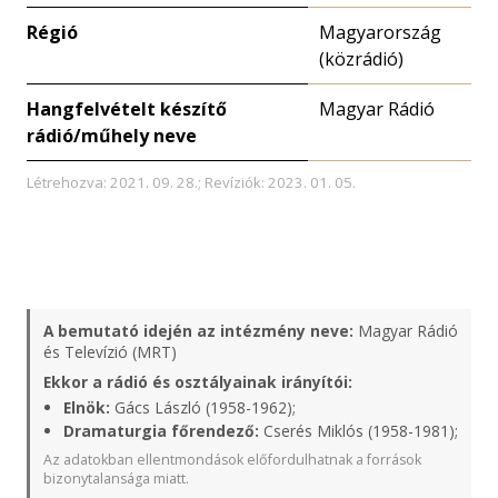
Régió
Magyarország
(közrádió)
Hangfelvételt készítő
Magyar Rádió
rádió/műhely neve
Létrehozva: 2021. 09. 28.; Revíziók: 2023. 01. 05.
A bemutató idején az intézmény neve:
Magyar Rádió
és Televízió (MRT)
Ekkor a rádió és osztályainak irányítói:
Elnök:
Gács László (1958-1962);
Dramaturgia főrendező:
Cserés Miklós (1958-1981);
Az adatokban ellentmondások előfordulhatnak a források
bizonytalansága miatt.