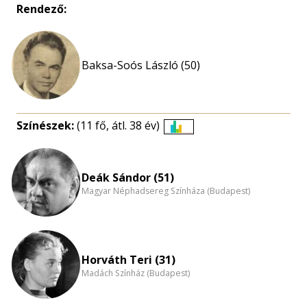
Rendező:
Baksa-Soós László (50)
Színészek:
(11 fő, átl. 38 év)
Életkori
eloszlás
nagyítása
Deák Sándor (51)
Magyar Néphadsereg Színháza (Budapest)
Horváth Teri (31)
Madách Színház (Budapest)