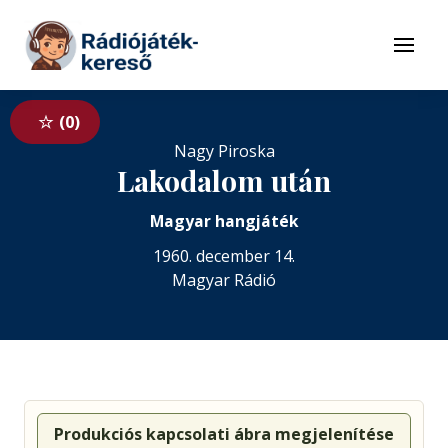
Tovább a navigációhoz
Tovább a tartalomhoz
Menü
0
Nagy Piroska
Lakodalom után
Magyar hangjáték
1960. december 14.
Magyar Rádió
Produkciós kapcsolati ábra megjelenítése