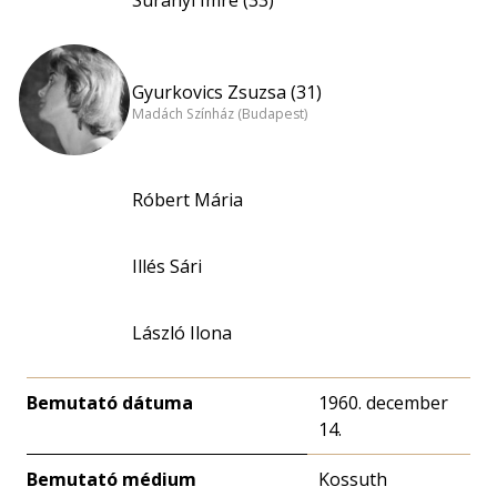
Surányi Imre (33)
Gyurkovics Zsuzsa (31)
Madách Színház (Budapest)
Róbert Mária
Illés Sári
László Ilona
Bemutató dátuma
1960. december
14.
Bemutató médium
Kossuth