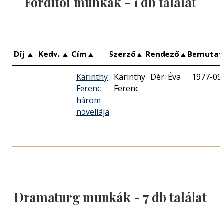
Fordítói munkák -
1
db találat
Díj
▲
Kedv.
▲
Cím
▲
Szerző
▲
Rendező
▲
Bemuta
Karinthy
Karinthy
Déri Éva
1977-0
Ferenc
Ferenc
három
novellája
Dramaturg munkák -
7
db találat