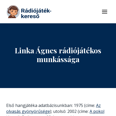
Tovább a navigációhoz
Tovább a tartalomhoz
Menü
Linka Ágnes rádiójátékos
munkássága
Első hangjátéka adatbázisunkban: 1975 (címe:
Az
olvasás gyönyörűsége
); utolsó: 2002 (címe:
A pokol