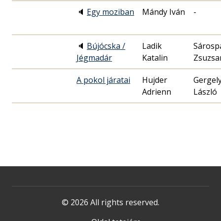
🔈
Egy moziban
Mándy Iván
-
🔈
Bújócska /
Ladik
Sárosp
Jégmadár
Katalin
Zsuzsa
A pokol járatai
Hujder
Gergel
Adrienn
László
© 2026 All rights reserved.