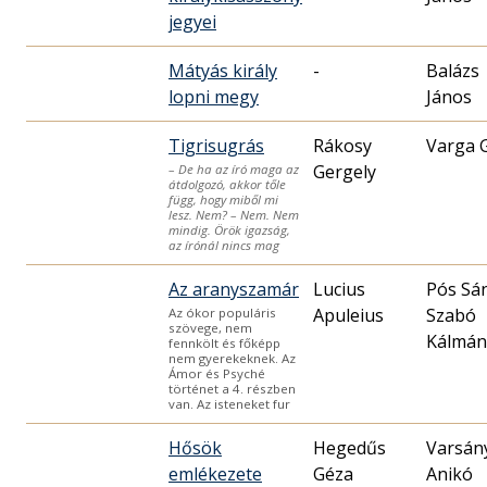
jegyei
Mátyás király
-
Balázs
lopni megy
János
Tigrisugrás
Rákosy
Varga 
Gergely
– De ha az író maga az
átdolgozó, akkor tőle
függ, hogy miből mi
lesz. Nem? – Nem. Nem
mindig. Örök igazság,
az írónál nincs mag
Az aranyszamár
Lucius
Pós Sá
Szabó
Az ókor populáris
szövege, nem
Kálmán
fennkölt és főképp
nem gyerekeknek. Az
Ámor és Psyché
történet a 4. részben
van. Az isteneket fur
Hősök
Hegedűs
Varsán
emlékezete
Géza
Anikó