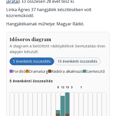
járatai
). Ez összesen 28 évet tesz ki.
Linka Ágnes 37 hangjáték készítésében volt
közreműködő.
Hangjátékainak műhelye: Magyar Rádió.
Idősoros diagram
A diagram a betöltött rádiójátékok bemutatási évei
alapján készült.
5 évenkénti összesítés
10 évenkénti összesítés
Fordító
Dramaturg
Rádióra alkalmazó
Szerkesztő
5 évenkénti összesítés
8
12
13
3
1
Szerkesztő, 1985–1989: 6
Szerkesztő, 1975–1979: 1