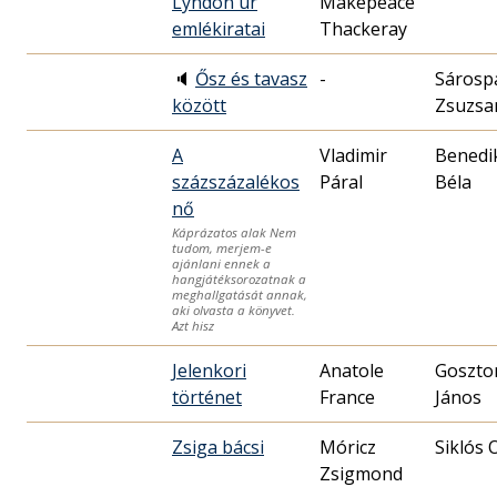
Lyndon úr
Makepeace
emlékiratai
Thackeray
🔈
Ősz és tavasz
-
Sárosp
között
Zsuzsa
A
Vladimir
Benedi
százszázalékos
Páral
Béla
nő
Káprázatos alak Nem
tudom, merjem-e
ajánlani ennek a
hangjátéksorozatnak a
meghallgatását annak,
aki olvasta a könyvet.
Azt hisz
Jelenkori
Anatole
Goszto
történet
France
János
Zsiga bácsi
Móricz
Siklós 
Zsigmond