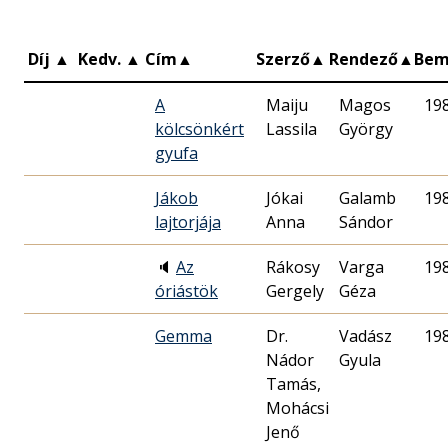
Díj
▲
Kedv.
▲
Cím
▲
Szerző
▲
Rendező
▲
Bem
A
Maiju
Magos
19
kölcsönkért
Lassila
György
gyufa
Jákob
Jókai
Galamb
19
lajtorjája
Anna
Sándor
🔈
Az
Rákosy
Varga
19
óriástök
Gergely
Géza
Gemma
Dr.
Vadász
19
Nádor
Gyula
Tamás,
Mohácsi
Jenő