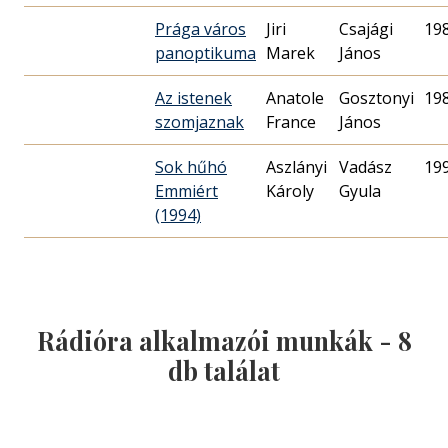
Prága város
Jiri
Csajági
19
panoptikuma
Marek
János
Az istenek
Anatole
Gosztonyi
19
szomjaznak
France
János
Sok hűhó
Aszlányi
Vadász
19
Emmiért
Károly
Gyula
(1994)
Rádióra alkalmazói munkák -
8
db találat