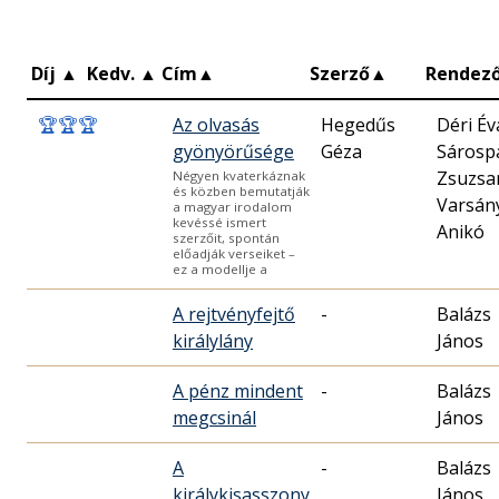
Díj
▲
Kedv.
▲
Cím
▲
Szerző
▲
Rendez
🏆
🏆
🏆
Az olvasás
Hegedűs
Déri Év
gyönyörűsége
Géza
Sárosp
Zsuzsa
Négyen kvaterkáznak
és közben bemutatják
Varsán
a magyar irodalom
kevéssé ismert
Anikó
szerzőit, spontán
előadják verseiket –
ez a modellje a
A rejtvényfejtő
-
Balázs
királylány
János
A pénz mindent
-
Balázs
megcsinál
János
A
-
Balázs
királykisasszony
János