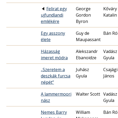
🔈
Felirat egy
George
Kőváry
ujfundlandi
Gordon
Katalin
emlékére
Byron
Egy asszony
Guy de
Bán Ró
élete
Maupassant
Házasság
Alekszandr
Vadász
imeret módra
Ebanoidze
Gyula
„Szeretem a
Juhász
Csajági
deszkák furcsa
Gyula
János
népét”
A lammermoori
Walter Scott
Vadász
nász
Gyula
Nemes Barry
William
Bán Ró