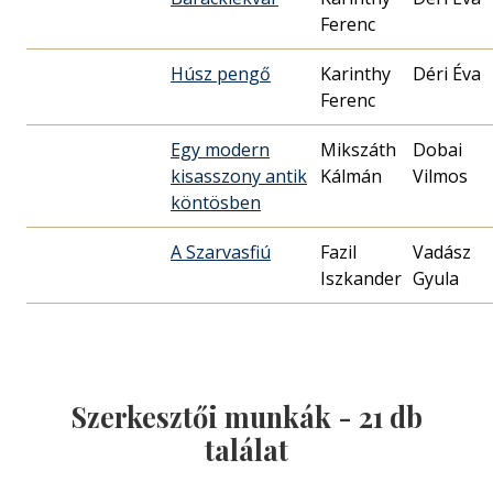
Ferenc
Húsz pengő
Karinthy
Déri Éva
Ferenc
Egy modern
Mikszáth
Dobai
kisasszony antik
Kálmán
Vilmos
köntösben
A Szarvasfiú
Fazil
Vadász
Iszkander
Gyula
Szerkesztői munkák -
21
db
találat