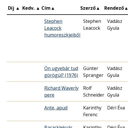
Díj
▲
Kedv.
▲
Cím
▲
Szerző
▲
Rendező
Stephen
Stephen
Vadász
Leacock
Leacock
Gyula
humoreszkjeiből
Ön ugyebár tud
Günter
Vadász
görögül? (1976)
Spranger
Gyula
Richard Waverly
Rolf
Vadász
pere
Schneider
Gyula
Ante, apud
Karinthy
Déri Éva
Ferenc
Baracklekvár
Karinthy
Déri Éva