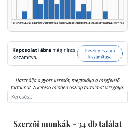
Szerző, 1970–1974: 4
Szerző, 1975–1979: 4
Szerző, 1955–1959: 3
Szerző, 1960–1964: 3
Szerző, 1980–1984: 3
Szerző, 1950–1954: 2
Szerző, 1965–1969: 2
Szerző, 1990–1994: 2
Szerző, 1935–1939: 1
Szerző, 1985–1989: 1
Szerző, 1995–1999: 
Szerző, 2010
1925–1929
1930–1934
1935–1939
1940–1944
1945–1949
1950–1954
1955–1959
1960–1964
1965–1969
1970–1974
1975–1979
1980–1984
1985–1989
1990–1994
1995–1999
2000–2004
2005–2009
2010–2014
2015–2019
2020–2024
2025–2026
Kapcsolati ábra
még nincs
Részleges ábra
kiszámítása
kiszámítva.
Használja a gyors keresőt, megtalálja a megfelelő
tartalmat. A kereső minden oszlop tartalmát vizsgálja.
Szerzői munkák -
34
db találat