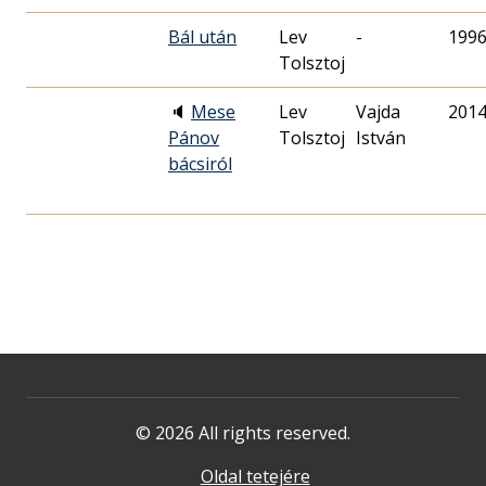
Bál után
Lev
-
1996
Tolsztoj
🔈
Mese
Lev
Vajda
2014
Pánov
Tolsztoj
István
bácsiról
© 2026 All rights reserved.
Oldal tetejére