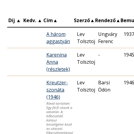
Díj
▲
Kedv.
▲
Cím
▲
Szerző
▲
Rendező
▲
Bemu
A három
Lev
Ungváry
1937
aggastyán
Tolsztoj
Ferenc
Karenina
Lev
-
1945
Anna
Tolsztoj
(részletek)
Kreutzer-
Lev
Barsi
1946
szonáta
Tolsztoj
Ödön
(1946)
Rövid tartalom:
Egy férfi utazik a
vonaton. A
bőbeszédű
kalauz
beszélgetni kezd
az utassal.
Elkerülhetetlenül