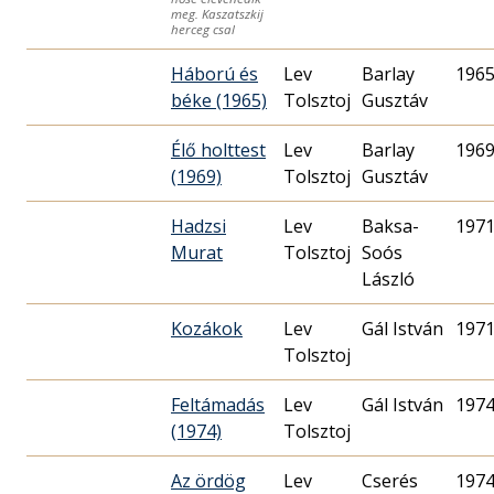
meg. Kaszatszkij
herceg csal
Háború és
Lev
Barlay
1965
béke (1965)
Tolsztoj
Gusztáv
Élő holttest
Lev
Barlay
1969
(1969)
Tolsztoj
Gusztáv
Hadzsi
Lev
Baksa-
1971
Murat
Tolsztoj
Soós
László
Kozákok
Lev
Gál István
1971
Tolsztoj
Feltámadás
Lev
Gál István
1974
(1974)
Tolsztoj
Az ördög
Lev
Cserés
1974