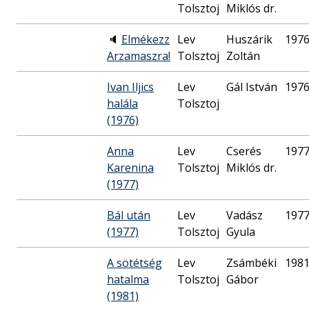
Tolsztoj
Miklós dr.
🔈
Elmékezz
Lev
Huszárik
1976
Arzamaszra!
Tolsztoj
Zoltán
Ivan Iljics
Lev
Gál István
1976
halála
Tolsztoj
(1976)
Anna
Lev
Cserés
1977
Karenina
Tolsztoj
Miklós dr.
(1977)
Bál után
Lev
Vadász
1977
(1977)
Tolsztoj
Gyula
A sötétség
Lev
Zsámbéki
1981
hatalma
Tolsztoj
Gábor
(1981)