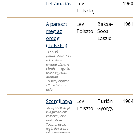
Feltámadás
Lev
-
1960
Tolsztoj
A paraszt
Lev
Baksa-
1961
meg az
Tolsztoj
Soós
ördög
László
(Tolsztoj)
„Az első
pálinkafőző..” Ez
a komédia
eredeti címe. A
témát — egy ősi
orosz legenda
alapján —
Tolsztoj először
elbeszélésben
dolg
Szergij atya
Lev
Turián
1964
Tolsztoj
György
”Az új sorozat [A
világirodalom
remekei] első
adásában
Tolsztoj egyik
legérdekesebb
hőse elevenedik