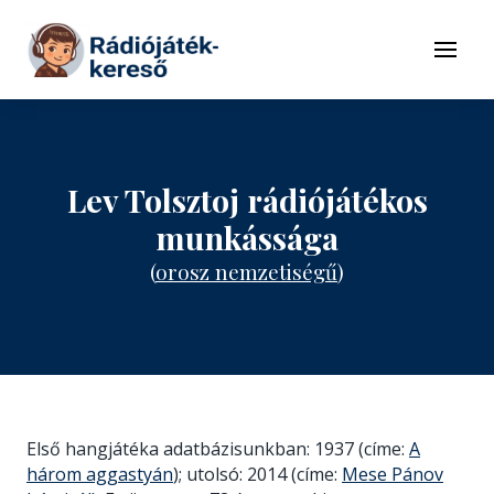
Tovább a navigációhoz
Tovább a tartalomhoz
Menü
Lev Tolsztoj rádiójátékos
munkássága
(
orosz nemzetiségű
)
Első hangjátéka adatbázisunkban: 1937 (címe:
A
három aggastyán
); utolsó: 2014 (címe:
Mese Pánov