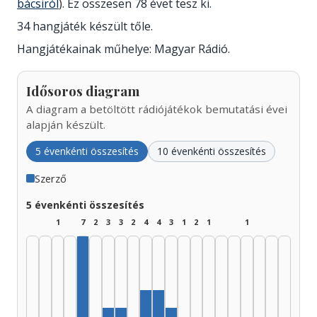
bácsiról
). Ez összesen 78 évet tesz ki.
34 hangjáték készült tőle.
Hangjátékainak műhelye: Magyar Rádió.
Idősoros diagram
A diagram a betöltött rádiójátékok bemutatási évei
alapján készült.
5 évenkénti összesítés
10 évenkénti összesítés
Szerző
5 évenkénti összesítés
1
7
2
3
3
2
4
4
3
1
2
1
1
Szerző, 1945–1949: 7