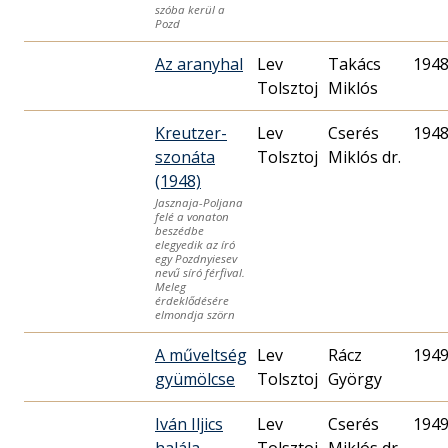
szóba kerül a
Pozd
Az aranyhal
Lev
Takács
1948
Tolsztoj
Miklós
Kreutzer-
Lev
Cserés
1948
szonáta
Tolsztoj
Miklós dr.
(1948)
Jasznaja-Poljana
felé a vonaton
beszédbe
elegyedik az író
egy Pozdnyiesev
nevű síró férfival.
Meleg
érdeklődésére
elmondja szörn
A műveltség
Lev
Rácz
1949
gyümölcse
Tolsztoj
György
Iván Iljics
Lev
Cserés
1949