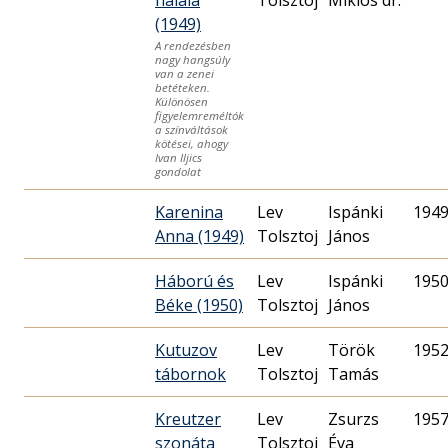
halála
Tolsztoj
Miklós dr.
(1949)
A rendezésben
nagy hangsúly
van a zenei
betéteken.
Különösen
figyelemreméltók
a színváltások
kötései, ahogy
Ivan Iljics
gondolat
Karenina
Lev
Ispánki
1949
Anna (1949)
Tolsztoj
János
Háború és
Lev
Ispánki
1950
Béke (1950)
Tolsztoj
János
Kutuzov
Lev
Török
1952
tábornok
Tolsztoj
Tamás
Kreutzer
Lev
Zsurzs
1957
szonáta
Tolsztoj
Éva