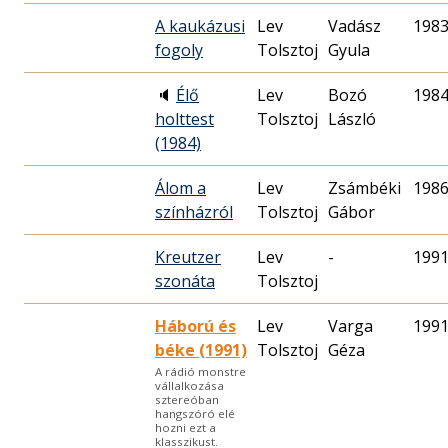
A kaukázusi
Lev
Vadász
1983
fogoly
Tolsztoj
Gyula
🔈
Élő
Lev
Bozó
1984
holttest
Tolsztoj
László
(1984)
Álom a
Lev
Zsámbéki
1986
színházról
Tolsztoj
Gábor
Kreutzer
Lev
-
1991
szonáta
Tolsztoj
Háború és
Lev
Varga
1991
béke (1991)
Tolsztoj
Géza
A rádió monstre
vállalkozása
sztereóban
hangszóró elé
hozni ezt a
klasszikust.