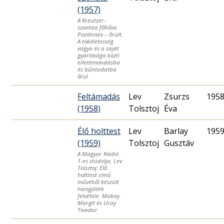
(1957)
A Kreutzer-
szontáa főhőse,
Pozdnisev – őrült.
A tökéletesség
vágya és a saját
gyarlósága közti
ellentmondásba
és bűntudatba
őrül
Feltámadás
Lev
Zsurzs
1958
(1958)
Tolsztoj
Éva
Élő holttest
Lev
Barlay
1959
(1959)
Tolsztoj
Gusztáv
A Magyar Rádió
1-es stúdiója, Lev
Tolsztoj: Élő
holttest című
művéből készült
hangjáték
felvétele. Makay
Margit és Uray
Tivadar