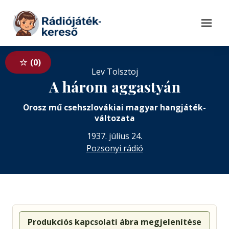
Tovább a navigációhoz
Tovább a tartalomhoz
Menü
0
Lev Tolsztoj
A három aggastyán
Orosz mű csehszlovákiai magyar hangjáték-
változata
1937. július 24.
Pozsonyi rádió
Produkciós kapcsolati ábra megjelenítése