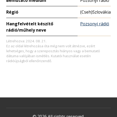
Bemutató médium
Pozsonyi rádió
Régió
(Cseh)Szlovákia
Hangfelvételt készítő
Pozsonyi rádió
rádió/műhely neve
Létrehozva: 2024. 08. 21.
Ez az oldal létrehozása óta még nem volt átnézve, ezért
lehetséges, hogy a szereposztás hiányos vagy a bemutató
dátuma valójában ismétlés. Kutatói használat esetén
rádióújságból ellenőrizendő.
© 2026 All rights reserved.