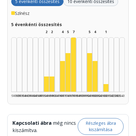
5 évenkénti összesítés
10 évenkénti összesítés
Színész
5 évenkénti összesítés
2
2
4
5
7
5
4
1
Színész, 1980–1984: 7
Színész, 1975–1979: 5
Színész, 1995–1999: 
Színész, 1970–1974: 4
Színész, 2000–200
Színész, 1955–1959: 2
Színész, 1960–1964: 2
Színész, 2010
1925–1929
1930–1934
1935–1939
1940–1944
1945–1949
1950–1954
1955–1959
1960–1964
1965–1969
1970–1974
1975–1979
1980–1984
1985–1989
1990–1994
1995–1999
2000–2004
2005–2009
2010–2014
2015–2019
2020–2024
2025–2026
Kapcsolati ábra
még nincs
Részleges ábra
kiszámítása
kiszámítva.