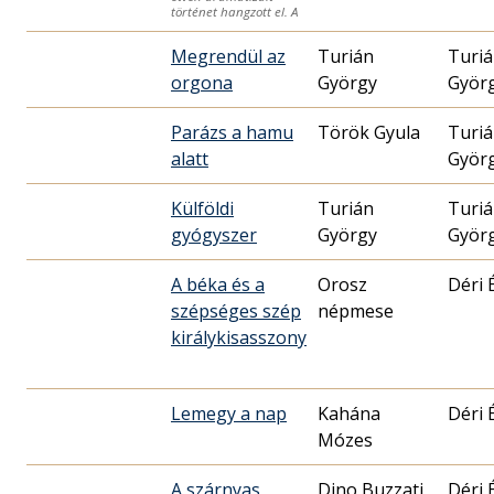
történet hangzott el. A
Megrendül az
Turián
Turi
orgona
György
Györ
Parázs a hamu
Török Gyula
Turi
alatt
Györ
Külföldi
Turián
Turi
gyógyszer
György
Györ
A béka és a
Orosz
Déri 
szépséges szép
népmese
királykisasszony
Lemegy a nap
Kahána
Déri 
Mózes
A szárnyas
Dino Buzzati
Déri 