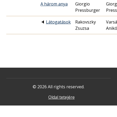
A három anya
Giorgio
Giorg
Pressburger
Pres
🔈
Látogatások
Rakovszky
Varsá
Zsuzsa
Anik
© 2026 All rights reserved.
Oldal tetejére