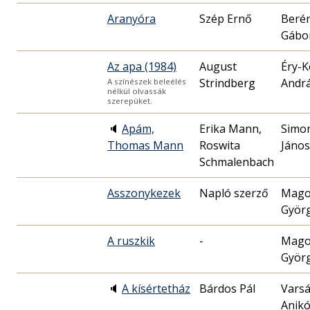
Aranyóra
Szép Ernő
Berén
Gábo
Az apa (1984)
August
Éry-K
Strindberg
Andr
A színészek beleélés
nélkül olvassák
szerepüket.
🔈
Apám,
Erika Mann,
Simo
Thomas Mann
Roswita
János
Schmalenbach
Asszonykezek
Napló szerző
Mago
Györ
A ruszkik
-
Mago
Györ
🔈
A kísértetház
Bárdos Pál
Varsá
Anik