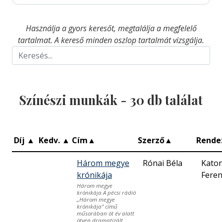
Használja a gyors keresőt, megtalálja a megfelelő
tartalmat. A kereső minden oszlop tartalmát vizsgálja.
Színészi munkák -
30
db találat
Díj
▲
Kedv.
▲
Cím
▲
Szerző
▲
Rende
Három megye
Rónai Béla
Kato
krónikája
Feren
Három megye
krónikája A pécsi rádió
„Három megye
krónikája” című
műsorában öt év alatt
ötven dramatizált