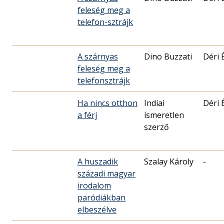
feleség meg a
telefon-sztrájk
A szárnyas
Dino Buzzati
Déri 
feleség meg a
telefonsztrájk
Ha nincs otthon
Indiai
Déri 
a férj
ismeretlen
szerző
A huszadik
Szalay Károly
-
századi magyar
irodalom
paródiákban
elbeszélve