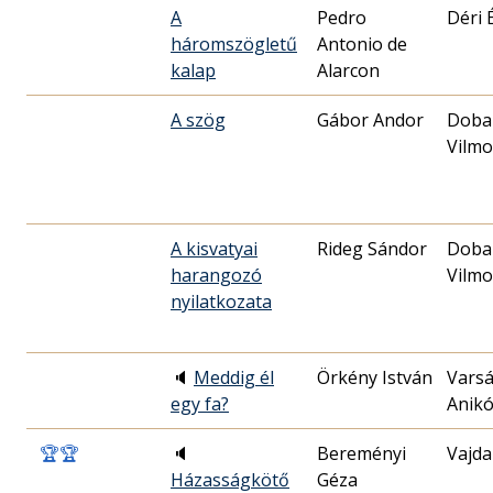
A
Pedro
Déri 
háromszögletű
Antonio de
kalap
Alarcon
A szög
Gábor Andor
Doba
Vilmo
A kisvatyai
Rideg Sándor
Doba
harangozó
Vilmo
nyilatkozata
🔈
Meddig él
Örkény István
Varsá
egy fa?
Anik
🏆
🏆
🔈
Bereményi
Vajda
Házasságkötő
Géza