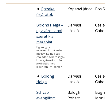
🔈
Éjszakai
Kopányi János
Pós 
őrjáratok
Bolond Helga –
Darvasi
Czeiz
egy város ahol
László
Gábo
szeretik a
mazsolát
Egy meg nem
nevezett kisvárosban
meggyilkolnak egy
családot. A hatóságok
kihallgatások során
próbálják meg
kideríteni, mi történ
🔈
Bolong
Darvasi
Czeiz
Helga
László
Gábo
Schvab
Balogh
Bogn
evangiliom
Robert
Moni