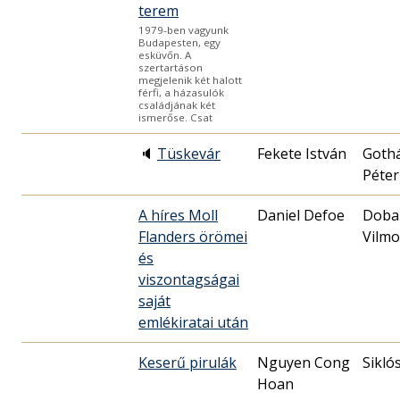
terem
1979-ben vagyunk
Budapesten, egy
esküvőn. A
szertartáson
megjelenik két halott
férfi, a házasulók
családjának két
ismerőse. Csat
🔈
Tüskevár
Fekete István
Goth
Péter
A híres Moll
Daniel Defoe
Doba
Flanders örömei
Vilmo
és
viszontagságai
saját
emlékiratai után
Keserű pirulák
Nguyen Cong
Sikló
Hoan