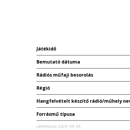
Játékidő
Bemutató dátuma
Rádiós műfaji besorolás
Régió
Hangfelvételt készítő rádió/műhely ne
Forrásmű típusa
Létrehozva: 2023. 09. 30.