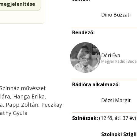
 megjelenítése
Dino Buzzati
Rendező:
Déri Éva
Magyar Rádió (Buda
Rádióra alkalmazó:
Színház művészei:
lára, Hanga Erika,
Dézsi Margit
ga, Papp Zoltán, Peczkay
athy Gyula
Színészek:
(12 fő, átl. 37 év)
Szolnoki Szigl