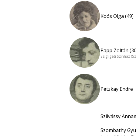
Koós Olga (49)
Papp Zoltán (30
Szigligeti Színház (S
Petzkay Endre
Szilvássy Annam
Szombathy Gyul