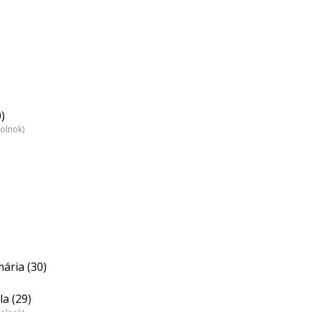
)
zolnok)
ária (30)
a (29)