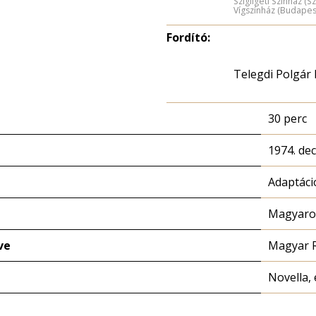
Szigligeti Színház (S
Vígszínház (Budapes
Fordító:
Telegdi Polgár 
30 perc
1974. de
Adaptáci
Magyaror
ve
Magyar 
Novella, 