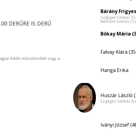
Bárány Frigyes
Szigligeti Színház (?)
Nemzeti Színház (?) 
8.00 DERŰRE IS DERŰ
Bókay Mária (
Falvay Klára (35
Magyar Rádió műsorboríték vagy a
Hanga Erika
Huszár László (
Szigligeti Színház (S
Iványi József (4