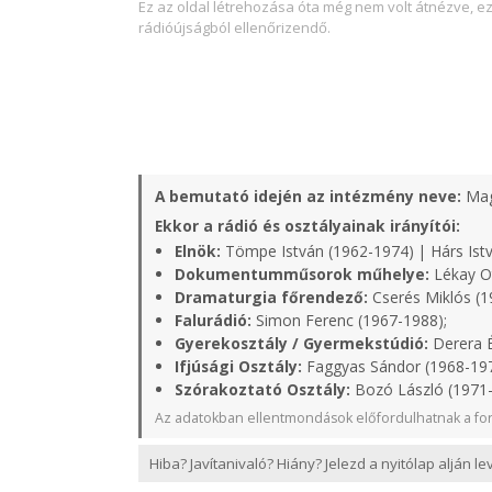
Ez az oldal létrehozása óta még nem volt átnézve, e
rádióújságból ellenőrizendő.
A bemutató idején az intézmény neve:
Mag
Ekkor a rádió és osztályainak irányítói:
Elnök:
Tömpe István (1962-1974) | Hárs Istv
Dokumentumműsorok műhelye:
Lékay Ot
Dramaturgia főrendező:
Cserés Miklós (1
Falurádió:
Simon Ferenc (1967-1988);
Gyerekosztály / Gyermekstúdió:
Derera É
Ifjúsági Osztály:
Faggyas Sándor (1968-19
Szórakoztató Osztály:
Bozó László (1971
Az adatokban ellentmondások előfordulhatnak a for
Hiba? Javítanivaló? Hiány? Jelezd a nyitólap alján l