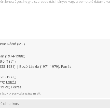
zért lehetséges, hogy a szereposztás hiányos vagy a bemutató dátuma va
yar Rádió (MR)
án (1974-1988);
tó (1974);
958-1981) | Bozó László (1971-1979);
Forrás
va (1974);
79);
Forrás
-1979);
Forrás
rások bizonytalansága miatt.
evő címünkön.