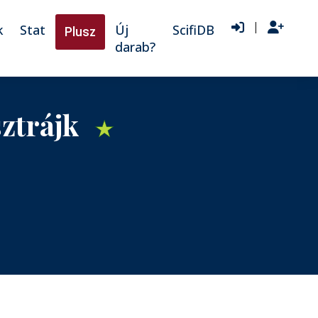
|
k
Stat
Új
ScifiDB
Plusz
darab?
sztrájk
★