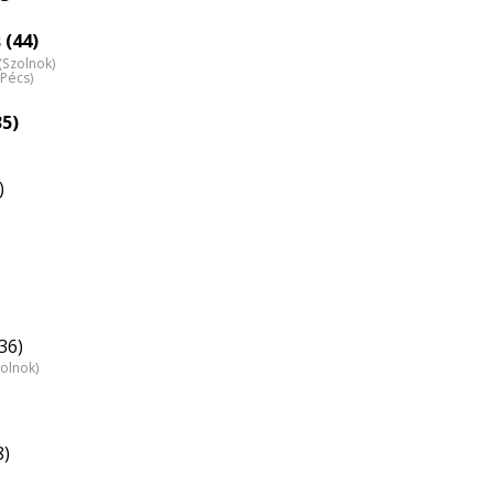
nagyítása
 (44)
 (Szolnok)
(Pécs)
35)
)
36)
zolnok)
8)