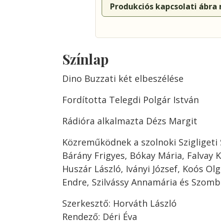
Produkciós kapcsolati ábra
Színlap
Dino Buzzati két elbeszélése
Fordította Telegdi Polgár István
Rádióra alkalmazta Dézs Margit
Közreműködnek a szolnoki Szigligeti 
Bárány Frigyes, Bókay Mária, Falvay K
Huszár László, Iványi József, Koós Ol
Endre, Szilvássy Annamária és Szomb
Szerkesztő: Horváth László
Rendező: Déri Éva