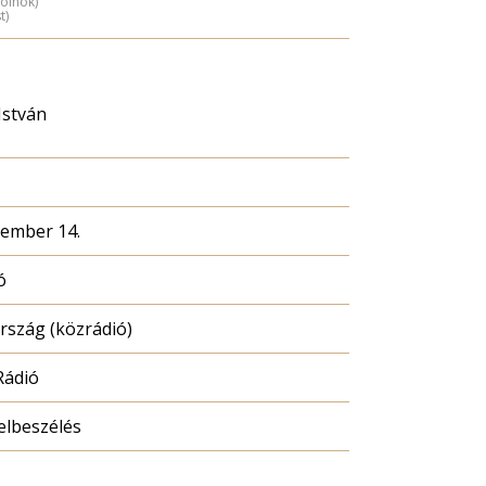
zolnok)
t)
István
cember 14.
ó
szág (közrádió)
Rádió
elbeszélés