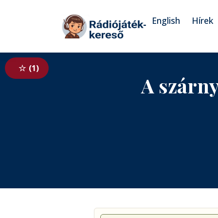
Tovább a navigációhoz
Tovább a tartalomhoz
English
Hírek
1
A szárny