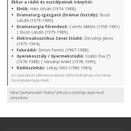
Ekkor a rádió és osztályainak irányítói:
Elnök:
Hárs István (1974-1988);
Dramaturg-igazgató (Drámai Osztály):
Bozó
László (1979-1989);
Dramaturgia főrendező:
Cserés Miklós (1958-1981)
| Bozó László (1979-1989);
Elektroakusztikus Zenei Stúdió:
Decsényi János
(1975-1994);
Falurádió:
Simon Ferenc (1967-1988);
Gyerekosztály / Gyermekstúdió:
Szabó Éva (?)
(1976-1988) | Varsányi Anikó (1978-1999);
Rádiószínház:
Lékay Ottó (1980-1984);
Az adatokban ellentmondások előfordulhatnak a források
bizonytalansága miatt.
Hiba? Javítanivaló? Hiány? Jelezd a nyitólap alján levő
címünkön.