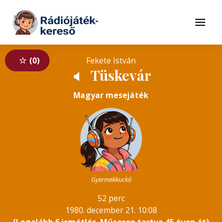
Tovább a navigációhoz
Tovább a tartalomhoz
Menü
0
Fekete István
Tüskevár
🔈
Magyar mesejáték
Gyermekkuckó
52 perc
1980. december 21. 10:08