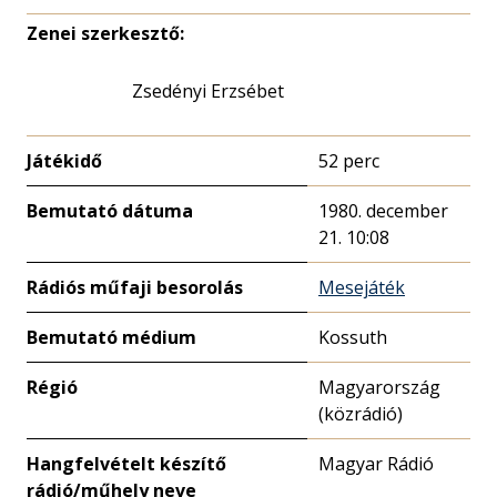
Zenei szerkesztő:
Zsedényi Erzsébet
Játékidő
52 perc
Bemutató dátuma
1980. december
21. 10:08
Rádiós műfaji besorolás
Mesejáték
Bemutató médium
Kossuth
Régió
Magyarország
(közrádió)
Hangfelvételt készítő
Magyar Rádió
rádió/műhely neve