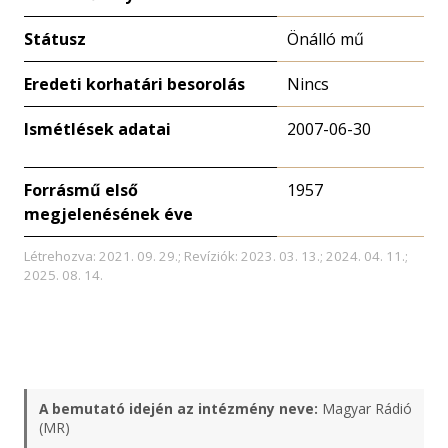
Státusz
Önálló mű
Eredeti korhatári besorolás
Nincs
Ismétlések adatai
2007-06-30
Forrásmű első
1957
megjelenésének éve
Létrehozva: 2021. 09. 29.; Revíziók: 2023. 03. 13.; 2024. 04. 11.;
2025. 08. 14.
A bemutató idején az intézmény neve:
Magyar Rádió
(MR)