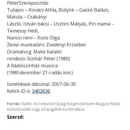
PéterSzereposztás:
Tutajos – Kovács Attila, Bütyök – Gaskó Balázs,
Matula – Csákányi
László, István bácsi – Usztics Mátyás, Piri mama –
Temessy Hédi,
Nancsi néni – Koós Olga
Zenei munkatárs: Zsedényi Erzsébet
Dramaturg: Makk Katalin
rendezo: Gothár Péter (1980)
A Rádiószínház musora
(1980.december 21-i adás ism.)
Ismétlések dátumai: 2007-06-30
NAVA ID-k:
3402636
Forrás:
Rádió- és Televízió Újság; Kiegészítésként Magyar Rádió
műsorboríték vagy a hangjáték konferálása
Szerző: