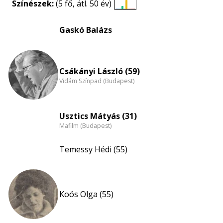
Színészek:
(5 fő, átl. 50 év)
Életkori
eloszlás
Gaskó Balázs
nagyítása
Csákányi László (59)
Vidám Színpad (Budapest)
Usztics Mátyás (31)
Mafilm (Budapest)
Temessy Hédi (55)
Koós Olga (55)