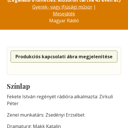
(Legalább 6 ismétlés. Műsoron tartva 45 éven át)
Gyerek- vagy ifjúsági műsor
|
Mesejáték
Magyar Rádió
Produkciós kapcsolati ábra megjelenítése
Színlap
Fekete István regényét rádióra alkalmazta: Zirkuli
Péter
Zenei munkatárs: Zsedényi Erzsébet
Dramaturg: Makk Katalin