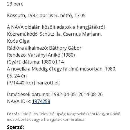
23 perc
Kossuth, 1982. április 5., hétfő, 17:05
A NAVA oldalán közölt adatok a hangjátékról:
Közreműködő: Schütz Ila, Csernus Mariann,
Koós Olga
Rádióra alkalmazó: Báthory Gábor
Rendező: Varsányi Anikó (1980)
(Gyárt. dátuma: 1980.01.14.
A novella a Meddig él egy fa című műsorban, 1980.
05. 24-én
(P/14.40-kor) hanzott el.)
Ismétlések dátumai: 1982-04-05|2014-08-26
NAVA ID-k:
1974258
Forrás:
Rádió- és Televízió Újság; Kiegészítésként Magyar Rádió
műsorboríték vagy a hangjáték konferálása
Szerző: