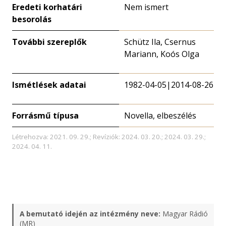
Eredeti korhatári
Nem ismert
besorolás
További szereplők
Schütz Ila, Csernus
Mariann, Koós Olga
Ismétlések adatai
1982-04-05|2014-08-26
Forrásmű típusa
Novella, elbeszélés
Létrehozva: 2021. 09. 29.; Revíziók: 2024. 03. 20.; 2024. 03. 29.;
2024. 04. 11.
A bemutató idején az intézmény neve:
Magyar Rádió
(MR)