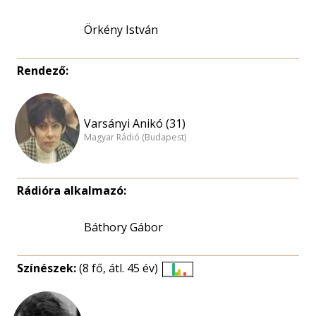
Örkény István
Rendező:
Varsányi Anikó (31)
Magyar Rádió (Budapest)
Rádióra alkalmazó:
Báthory Gábor
Színészek:
(8 fő, átl. 45 év)
Életkori
eloszlás