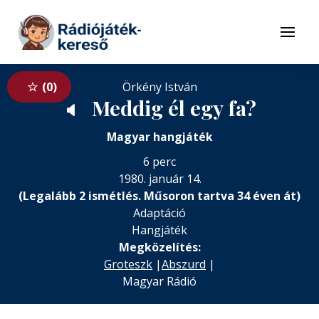
Tovább a navigációhoz
Tovább a tartalomhoz
Menü
0
Örkény István
Meddig él egy fa?
🔈
Magyar hangjáték
6 perc
1980. január 14.
(Legalább 2 ismétlés. Műsoron tartva 34 éven át)
Adaptáció
Hangjáték
Megközelítés:
Groteszk
|
Abszurd
|
Magyar Rádió