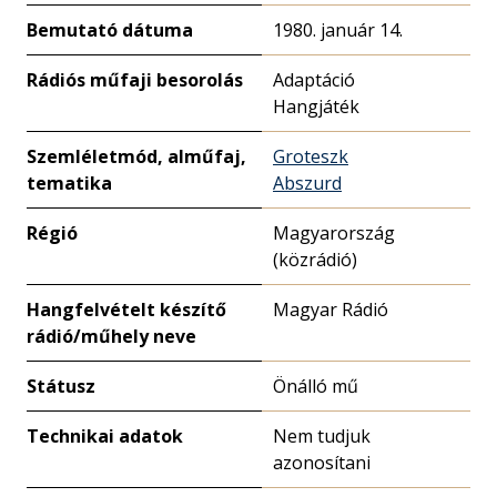
Bemutató dátuma
1980. január 14.
Rádiós műfaji besorolás
Adaptáció
Hangjáték
Szemléletmód, alműfaj,
Groteszk
tematika
Abszurd
Régió
Magyarország
(közrádió)
Hangfelvételt készítő
Magyar Rádió
rádió/műhely neve
Státusz
Önálló mű
Technikai adatok
Nem tudjuk
azonosítani