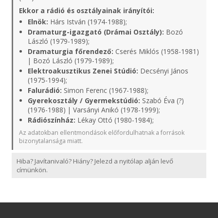
Ekkor a rádió és osztályainak irányítói:
Elnök:
Hárs István (1974-1988);
Dramaturg-igazgató (Drámai Osztály):
Bozó
László (1979-1989);
Dramaturgia főrendező:
Cserés Miklós (1958-1981)
| Bozó László (1979-1989);
Elektroakusztikus Zenei Stúdió:
Decsényi János
(1975-1994);
Falurádió:
Simon Ferenc (1967-1988);
Gyerekosztály / Gyermekstúdió:
Szabó Éva (?)
(1976-1988) | Varsányi Anikó (1978-1999);
Rádiószínház:
Lékay Ottó (1980-1984);
Az adatokban ellentmondások előfordulhatnak a források
bizonytalansága miatt.
Hiba? Javítanivaló? Hiány? Jelezd a nyitólap alján levő
címünkön.