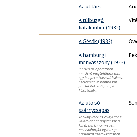
Az utitárs
And
A túlbuzgó
Vit
fiatalember (1932)
A Gésák (1932)
Owe
A hamburgi
Pek
menyasszony (1933)
“Ebben az operettben
mindent megtalálunk ami
egy jó operetthez szükséges.
Cselekménye pompásan
gördül Pekár Gyula „A
kölcsönkért
Az utolsó
Som
szárnycsapás
Thököly Imre és Zrínyi Ilona,
valamint néhány társuk a
kis-ázsiai Izmai mellett
morzsolhatják egyhangú
napjaikat számkivetésben.