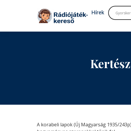
Tovább a navigációhoz
Tovább a tartalomhoz
Hírek
Kertész
A korabeli lapok (Új Magyarság 1935/243p) 