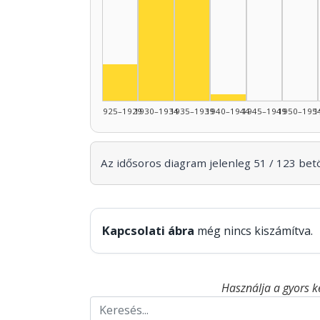
Zenei szerkesztő, 1930–1934: 
Színész, 1935–1939: 26
Színész, 1930–1934: 17
Színész, 1925–1929: 6
Színész, 1940–19
1925–1929
1930–1934
1935–1939
1940–1944
1945–1949
1950–195
1
Az idősoros diagram jelenleg 51 / 123 betöl
Kapcsolati ábra
még nincs kiszámítva.
Használja a gyors k