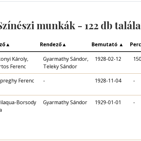
Színészi munkák -
122
db talála
ző
▲
Rendező
▲
Bemutató
▲
Per
onyi Károly,
Gyarmathy Sándor,
1928-02-12
15
tos Ferenc
Teleky Sándor
preghy Ferenc
-
1928-11-04
-
ilaqua-Borsody
Gyarmathy Sándor
1929-01-01
-
a