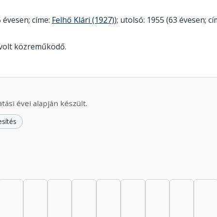
 évesen; címe:
Felhő Klári (1927)
); utolsó: 1955 (63 évesen; c
 volt közreműködő.
ási évei alapján készült.
esítés