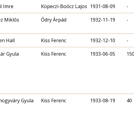
i Imre
Köpeczi-Boócz Lajos
1931-08-09
-
éz Miklós
Ódry Árpád
1932-11-19
-
n Hall
Kiss Ferenc
1932-12-10
-
ár Gyula
Kiss Ferenc
1933-06-05
15
ogyváry Gyula
Kiss Ferenc
1933-08-19
40