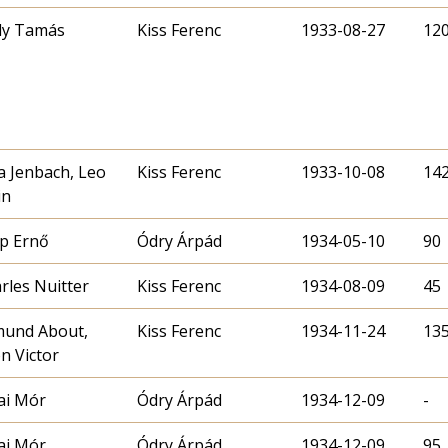
ly Tamás
Kiss Ferenc
1933-08-27
12
a Jenbach, Leo
Kiss Ferenc
1933-10-08
14
in
p Ernő
Ódry Árpád
1934-05-10
90
rles Nuitter
Kiss Ferenc
1934-08-09
45
und About,
Kiss Ferenc
1934-11-24
13
n Victor
ai Mór
Ódry Árpád
1934-12-09
-
ai Mór
Ódry Árpád
1934-12-09
95