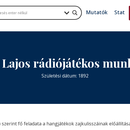
Mutatók
Stat
 Lajos rádiójátékos mu
Születési dátum: 1892
szerint fő feladata a hangjátékok zajkulisszáinak előállítás