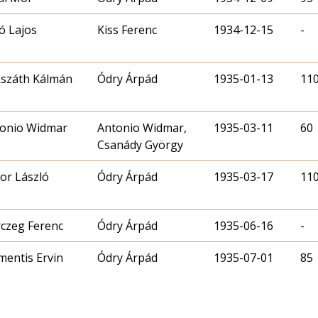
ó Lajos
Kiss Ferenc
1934-12-15
-
száth Kálmán
Ódry Árpád
1935-01-13
11
onio Widmar
Antonio Widmar,
1935-03-11
60
Csanády György
or László
Ódry Árpád
1935-03-17
11
czeg Ferenc
Ódry Árpád
1935-06-16
-
mentis Ervin
Ódry Árpád
1935-07-01
85