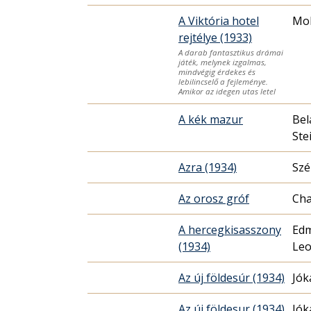
A Viktória hotel
Mo
rejtélye (1933)
A darab fantasztikus drámai
játék, melynek izgalmas,
mindvégig érdekes és
lebilincselő a fejleménye.
Amikor az idegen utas letel
A kék mazur
Bel
Ste
Azra (1934)
Szé
Az orosz gróf
Cha
A hercegkisasszony
Edm
(1934)
Leo
Az új földesúr (1934)
Jók
Az új földesur (1934)
Jók