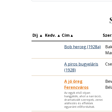
Díj
▲
Kedv.
▲
Cím
▲
Szer
Bob herceg (1928a)
Bak
Mar
A piros bugyeláris
Cse
(1928)
A jó öreg
Bev
Ferencváros
Bél
Az egyik első olyan
hangjáték, ahol a narráció,
dramatizált szerepek, zenei
aláfestés és effektek
egyaránt előfordultak.