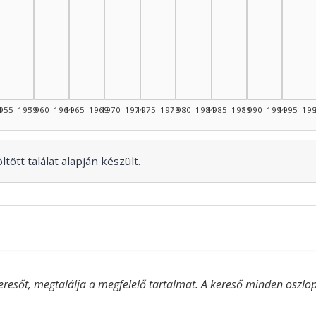
1
44: 1
4
955–1959
1960–1964
1965–1969
1970–1974
1975–1979
1980–1984
1985–1989
1990–1994
1995–19
tött találat alapján készült.
eresőt, megtalálja a megfelelő tartalmat. A kereső minden oszlop 