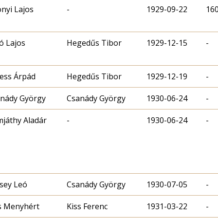
nyi Lajos
-
1929-09-22
16
ó Lajos
Hegedűs Tibor
1929-12-15
-
ess Árpád
Hegedűs Tibor
1929-12-19
-
nády György
Csanády György
1930-06-24
-
játhy Aladár
-
1930-06-24
-
sey Leó
Csanády György
1930-07-05
-
s Menyhért
Kiss Ferenc
1931-03-22
-