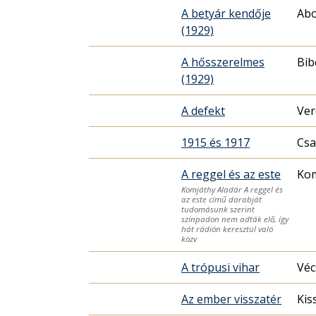
A betyár kendője
Abo
(1929)
A hősszerelmes
Bib
(1929)
A defekt
Ver
1915 és 1917
Csa
A reggel és az este
Kom
Komjáthy Aladár A reggel és
az este című darabját
tudomásunk szerint
színpadon nem adták elő, így
hát rádión keresztül való
közv
A trópusi vihar
Véc
Az ember visszatér
Kis