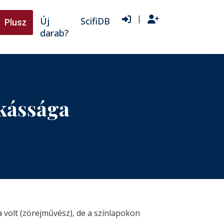
|
Új
ScifiDB
Plusz
darab?
nkássága
a volt (zörejművész), de a színlapokon