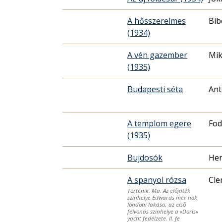
A hősszerelmes
Bib
(1934)
A vén gazember
Mik
(1935)
Budapesti séta
Ant
A templom egere
Fod
(1935)
Bujdosók
Her
A spanyol rózsa
Cle
Történik. Ma. Az előjáték
színhelye Edwards mér nök
londoni lakása, az első
felvonás színhelye a »Doris«
yacht fedélzete. II. fe