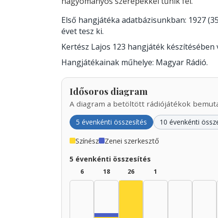
hagyományos szerepekkel tűnik fel.
Első hangjátéka adatbázisunkban: 1927 (35
évet tesz ki.
Kertész Lajos 123 hangjáték készítésében
Hangjátékainak műhelye: Magyar Rádió.
Idősoros diagram
A diagram a betöltött rádiójátékok bemutat
5 évenkénti összesítés
10 évenkénti össz
Színész
Zenei szerkesztő
5 évenkénti összesítés
6
18
26
1