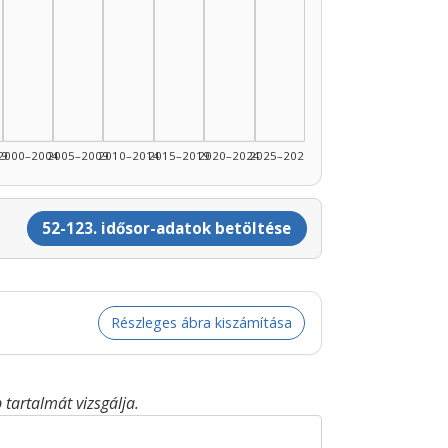
99
2000–2004
2005–2009
2010–2014
2015–2019
2020–2024
2025–2026
52-123. idősor-adatok betöltése
Részleges ábra kiszámítása
tartalmát vizsgálja.