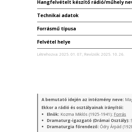
Hangfelvételt készítő rádió/műhely ne
Technikai adatok
Forrásmű típusa
Felvétel helye
Létrehozva: 2025. 01. 07.; Revíziók: 2025. 10. 26.
A bemutató idején az intézmény neve:
Mag
Ekkor a rádió és osztályainak irányítói:
Elnök:
Kozma Miklós (1925-1941);
Forrás
Dramaturg-igazgató (Drámai Osztály):
S
Dramaturgia főrendező:
Ódry Árpád (1928