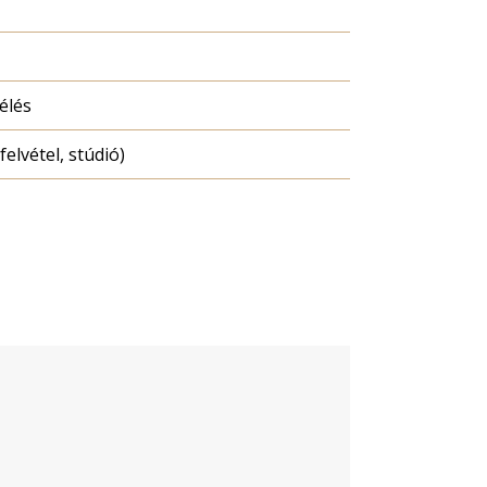
élés
felvétel, stúdió)