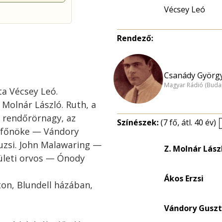
Vécsey Leó
Rendező:
Csanády György
Magyar Rádió (Buda
ta Vécsey Leó.
 Molnár László. Ruth, a
g rendőrörnagy, az
Színészek:
(7 fő, átl. 40 év)
őrfőnöke — Vándory
uzsi. John Malawaring —
Z. Molnár Lász
ületi orvos — Ónody
Ákos Erzsi
on, Blundell házában,
Vándory Guszt