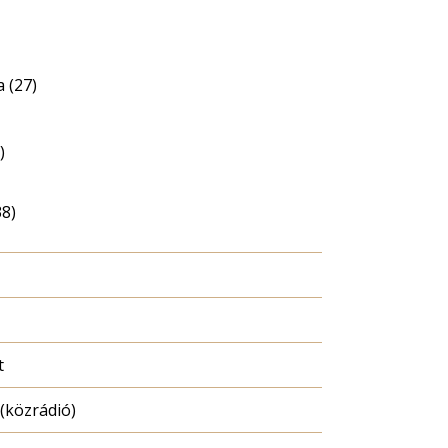
 (27)
)
38)
t
(közrádió)