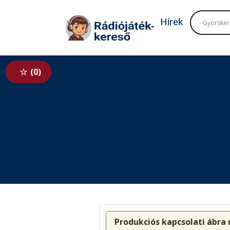
Tovább a navigációhoz
Tovább a tartalomhoz
Hírek
0
Produkciós kapcsolati ábra