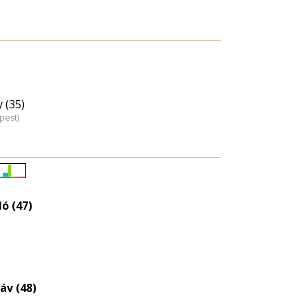
 (35)
pest)
Életkori
eloszlás
ló (47)
nagyítása
áv (48)