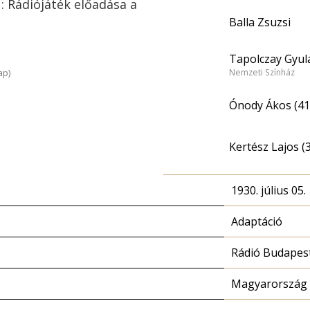
 : Rádiójáték előadása a
Balla Zsuzsi
Tapolczay Gyula
ap)
Nemzeti Színház
Ónody Ákos (41
Kertész Lajos (
1930. július 05.
Adaptáció
Rádió Budapes
Magyarország 