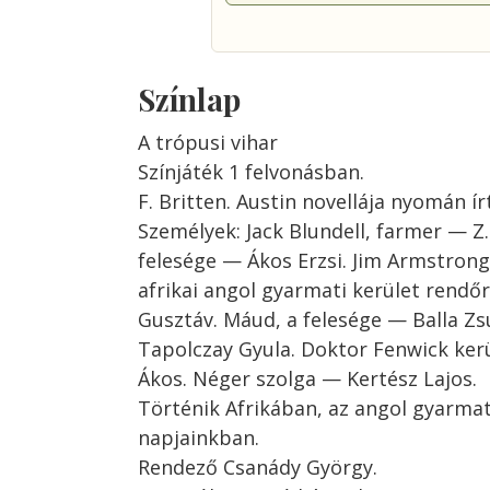
Színlap
A trópusi vihar
Színjáték 1 felvonásban.
F. Britten. Austin novellája nyomán ír
Személyek: Jack Blundell, farmer — Z.
felesége — Ákos Erzsi. Jim Armstron
afrikai angol gyarmati kerület rend
Gusztáv. Máud, a felesége — Balla Zs
Tapolczay Gyula. Doktor Fenwick ker
Ákos. Néger szolga — Kertész Lajos.
Történik Afrikában, az angol gyarmat
napjainkban.
Rendező Csanády György.