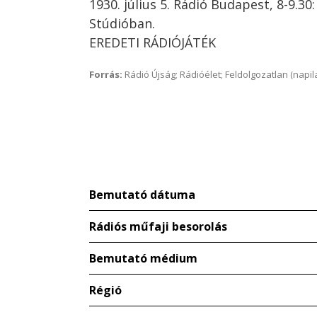
1930. július 5. Rádió Budapest, 8-9.30:
Stúdióban.
EREDETI RÁDIÓJÁTÉK
Forrás:
Rádió Újság; Rádióélet; Feldolgozatlan (napil
Bemutató dátuma
Rádiós műfaji besorolás
Bemutató médium
Régió