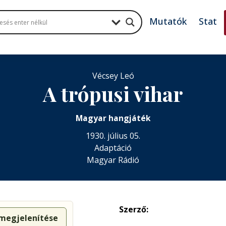
Mutatók
Stat
Vécsey Leó
A trópusi vihar
Magyar hangjáték
1930. július 05.
Adaptáció
Magyar Rádió
Szerző:
 megjelenítése