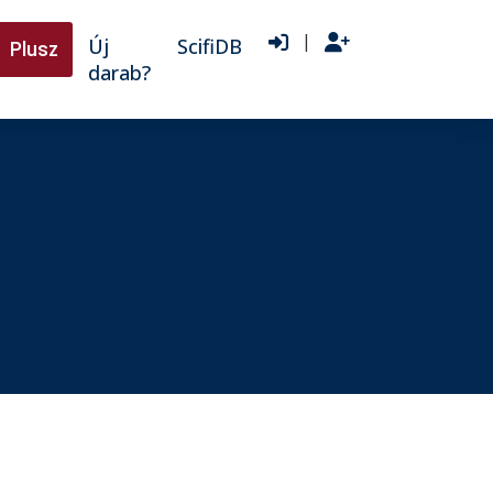
|
Új
ScifiDB
Plusz
darab?