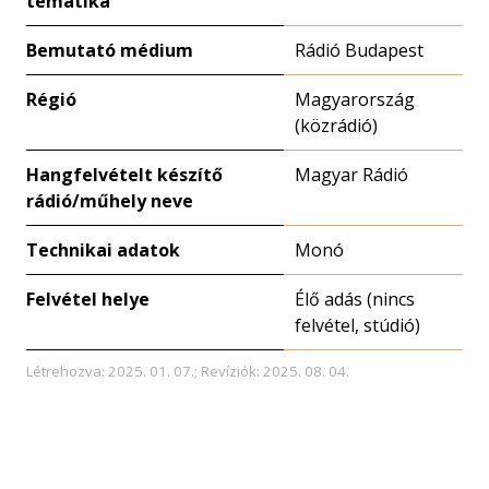
tematika
Bemutató médium
Rádió Budapest
Régió
Magyarország
(közrádió)
Hangfelvételt készítő
Magyar Rádió
rádió/műhely neve
Technikai adatok
Monó
Felvétel helye
Élő adás (nincs
felvétel, stúdió)
Létrehozva: 2025. 01. 07.; Revíziók: 2025. 08. 04.