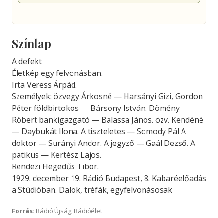
Színlap
A defekt
Életkép egy felvonásban.
Irta Veress Árpád.
Személyek: özvegy Árkosné — Harsányi Gizi, Gordon
Péter földbirtokos — Bársony István. Dömény
Róbert bankigazgató — Balassa János. özv. Kendéné
— Daybukát Ilona. A tiszteletes — Somody Pál A
doktor — Surányi Andor. A jegyző — Gaál Dezső. A
patikus — Kertész Lajos.
Rendezi Hegedűs Tibor.
1929. december 19. Rádió Budapest, 8. Kabaréelőadás
a Stúdióban. Dalok, tréfák, egyfelvonásosak
Forrás:
Rádió Újság; Rádióélet