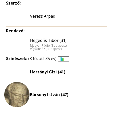
Szerző:
Veress Árpád
Rendező:
Hegedűs Tibor (31)
Magyar Rádió (Budapest)
Vígszínház (Budapest)
Színészek:
(8 fő, átl. 35 év)
Életkori
eloszlás
Harsányi Gizi (41)
nagyítása
Bársony István (47)