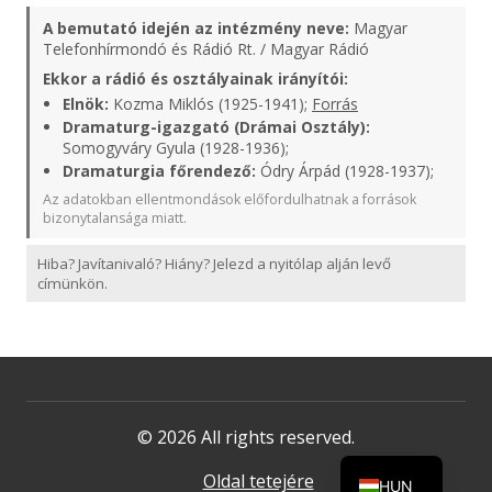
A bemutató idején az intézmény neve:
Magyar
Telefonhírmondó és Rádió Rt. / Magyar Rádió
Ekkor a rádió és osztályainak irányítói:
Elnök:
Kozma Miklós (1925-1941);
Forrás
Dramaturg-igazgató (Drámai Osztály):
Somogyváry Gyula (1928-1936);
Dramaturgia főrendező:
Ódry Árpád (1928-1937);
Az adatokban ellentmondások előfordulhatnak a források
bizonytalansága miatt.
Hiba? Javítanivaló? Hiány? Jelezd a nyitólap alján levő
címünkön.
© 2026 All rights reserved.
Oldal tetejére
HUN