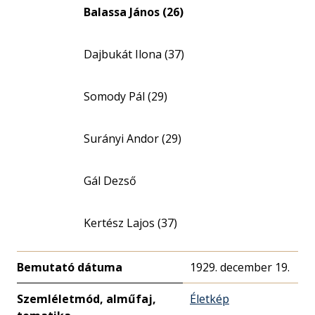
Balassa János (26)
Dajbukát Ilona (37)
Somody Pál (29)
Surányi Andor (29)
Gál Dezső
Kertész Lajos (37)
Bemutató dátuma
1929. december 19.
Szemléletmód, alműfaj,
Életkép