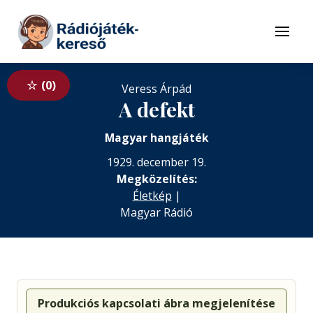
Tovább a navigációhoz
Tovább a tartalomhoz
Menü
0
Veress Árpád
A defekt
Magyar hangjáték
1929. december 19.
Megközelítés:
Életkép
|
Magyar Rádió
Produkciós kapcsolati ábra megjelenítése