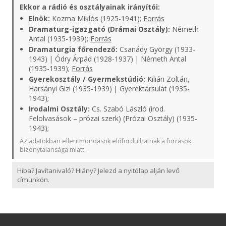
Ekkor a rádió és osztályainak irányítói:
Elnök:
Kozma Miklós (1925-1941);
Forrás
Dramaturg-igazgató (Drámai Osztály):
Németh
Antal (1935-1939);
Forrás
Dramaturgia főrendező:
Csanády György (1933-
1943) | Ódry Árpád (1928-1937) | Németh Antal
(1935-1939);
Forrás
Gyerekosztály / Gyermekstúdió:
Kilián Zoltán,
Harsányi Gizi (1935-1939) | Gyerektársulat (1935-
1943);
Irodalmi Osztály:
Cs. Szabó László (irod.
Felolvasások – prózai szerk) (Prózai Osztály) (1935-
1943);
Az adatokban ellentmondások előfordulhatnak a források
bizonytalansága miatt.
Hiba? Javítanivaló? Hiány? Jelezd a nyitólap alján levő
címünkön.