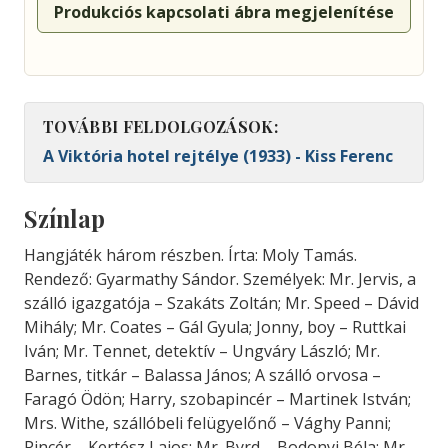
Produkciós kapcsolati ábra megjelenítése
TOVÁBBI FELDOLGOZÁSOK:
A Viktória hotel rejtélye (1933) - Kiss Ferenc
Színlap
Hangjáték három részben. Írta: Moly Tamás.
Rendező: Gyarmathy Sándor. Személyek: Mr. Jervis, a
szálló igazgatója – Szakáts Zoltán; Mr. Speed – Dávid
Mihály; Mr. Coates – Gál Gyula; Jonny, boy – Ruttkai
Iván; Mr. Tennet, detektív – Ungváry László; Mr.
Barnes, titkár – Balassa János; A szálló orvosa –
Faragó Ödön; Harry, szobapincér – Martinek István;
Mrs. Withe, szállóbeli felügyelőnő – Vághy Panni;
Pincér – Kertész Lajos; Mr. Byrd – Bodonyi Béla; Mr.