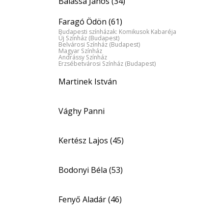
Balassa János (34)
Faragó Ödön (61)
Budapesti színházak: Komikusok Kabaréja
Új Színház (Budapest)
Belvárosi Színház (Budapest)
Magyar Színház
Andrássy Színház
Erzsébetvárosi Színház (Budapest)
Martinek István
Vághy Panni
Kertész Lajos (45)
Bodonyi Béla (53)
Fenyő Aladár (46)