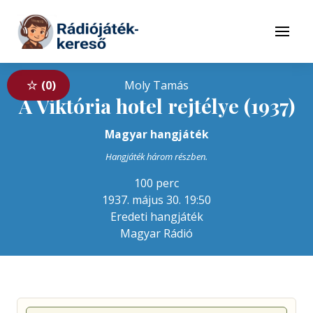
Tovább a navigációhoz
Tovább a tartalomhoz
Menü
0
Moly Tamás
A Viktória hotel rejtélye (1937)
Magyar hangjáték
Hangjáték három részben.
100 perc
1937. május 30. 19:50
Eredeti hangjáték
Magyar Rádió