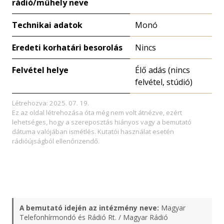
rádió/műhely neve
Technikai adatok
Monó
Eredeti korhatári besorolás
Nincs
Felvétel helye
Élő adás (nincs
felvétel, stúdió)
Létrehozva: 2025. 07. 19.
Ez az oldal létrehozása óta még nem volt átnézve, ezért
lehetséges, hogy a szereposztás hiányos vagy a bemutató
dátuma valójában ismétlés. Kutatói használat esetén
rádióújságból ellenőrizendő.
A bemutató idején az intézmény neve:
Magyar
Telefonhírmondó és Rádió Rt. / Magyar Rádió