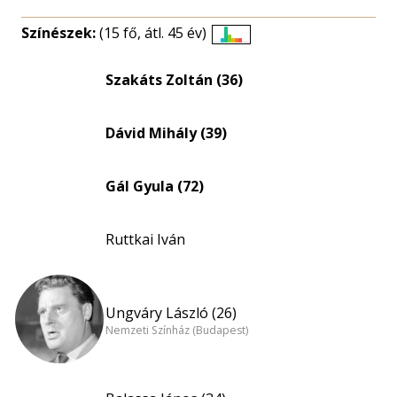
Színészek:
(15 fő, átl. 45 év)
Életkori
eloszlás
Szakáts Zoltán (36)
nagyítása
Dávid Mihály (39)
Gál Gyula (72)
Ruttkai Iván
Ungváry László (26)
Nemzeti Színház (Budapest)