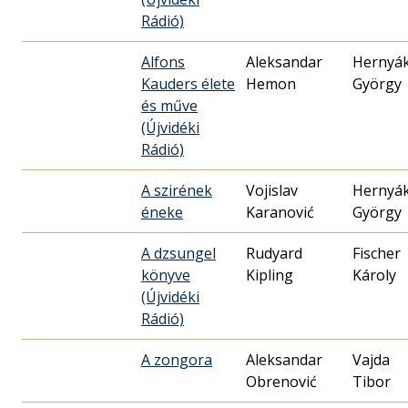
Rádió)
Alfons
Aleksandar
Hernyá
Kauders élete
Hemon
György
és műve
(Újvidéki
Rádió)
A szirének
Vojislav
Hernyá
éneke
Karanović
György
A dzsungel
Rudyard
Fischer
könyve
Kipling
Károly
(Újvidéki
Rádió)
A zongora
Aleksandar
Vajda
Obrenović
Tibor