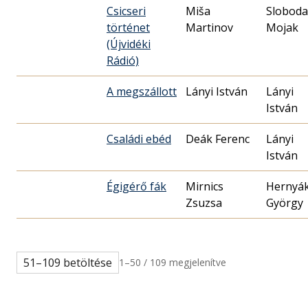
Csicseri
Miša
Slobod
történet
Martinov
Mojak
(Újvidéki
Rádió)
A megszállott
Lányi István
Lányi
István
Családi ebéd
Deák Ferenc
Lányi
István
Égigérő fák
Mirnics
Hernyá
Zsuzsa
György
51–109 betöltése
1–50 / 109 megjelenítve