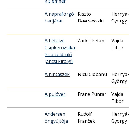
kis ember
A napraforgó
Riszto
Hernyá
hadjárat
Davcsevszki
György
A hétalvó
Žarko Petan
Vajda
Csipkerózsika
Tibor
és a zöldfülű
Jancsi királyfi
A hintaszék
Nicu Ciobanu
Hernyá
György
A pulóver
Frane Puntar
Vajda
Tibor
Andersen
Rudolf
Hernyá
öngyújtója
Franček
György