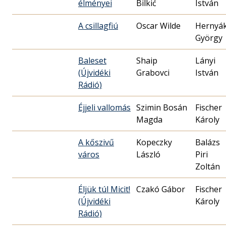
élményei
Bilkić
István
A csillagfiú
Oscar Wilde
Hernyá
György
Baleset
Shaip
Lányi
(Újvidéki
Grabovci
István
Rádió)
Éjjeli vallomás
Szimin Bosán
Fischer
Magda
Károly
A kőszivű
Kopeczky
Balázs
város
László
Piri
Zoltán
Éljük túl Micit!
Czakó Gábor
Fischer
(Újvidéki
Károly
Rádió)