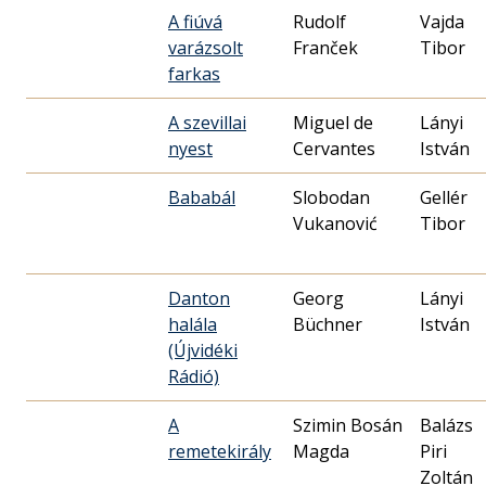
A fiúvá
Rudolf
Vajda
varázsolt
Franček
Tibor
farkas
A szevillai
Miguel de
Lányi
nyest
Cervantes
István
Bababál
Slobodan
Gellér
Vukanović
Tibor
Danton
Georg
Lányi
halála
Büchner
István
(Újvidéki
Rádió)
A
Szimin Bosán
Balázs
remetekirály
Magda
Piri
Zoltán