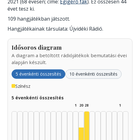
2021 (68 évesen; címe:
Égigérő fák
). Ez összesen 44
évet tesz ki.
109 hangjátékban játszott.
Hangjátékainak társulata: Újvidéki Rádió.
Idősoros diagram
A diagram a betöltött rádiójátékok bemutatási évei
alapján készült.
5 évenkénti összesítés
10 évenkénti összesítés
Színész
5 évenkénti összesítés
1
20
28
1