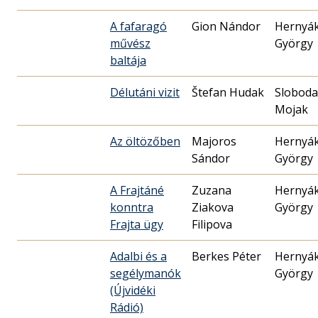
A fafaragó
Gion Nándor
Hernyá
művész
György
baltája
Délutáni vizit
Štefan Hudak
Slobod
Mojak
Az öltözőben
Majoros
Hernyá
Sándor
György
A Frajtáné
Zuzana
Hernyá
konntra
Ziakova
György
Frajta ügy
Filipova
Adalbi és a
Berkes Péter
Hernyá
segélymanók
György
(Újvidéki
Rádió)