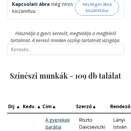
Kapcsolati ábra
még nincs
Részleges ábra
kiszámítása
kiszámítva.
Használja a gyors keresőt, megtalálja a megfelelő
tartalmat. A kereső minden oszlop tartalmát vizsgálja.
Színészi munkák -
109
db találat
Díj
▲
Kedv.
▲
Cím
▲
Szerző
▲
Rendező
A gyerekek
Riszto
Lányi
barátja
Davcsevszki
István