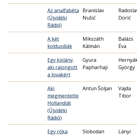
Az analfabéta
Branislav
Radosla
(Újvidéki
Nušić
Dorić
Rádió)
A két
Mikszáth
Balázs
koldusdiák
Kálmán
Éva
Egy kislány,
Gyura
Hernyá
aki rajongott
Papharhaji
György
a lovakért
Aki
Antun Šoljan
Vajda
megmentette
Tibor
Hollandiát
(Újvidéki
Rádió)
Egy róka
Slobodan
Lányi