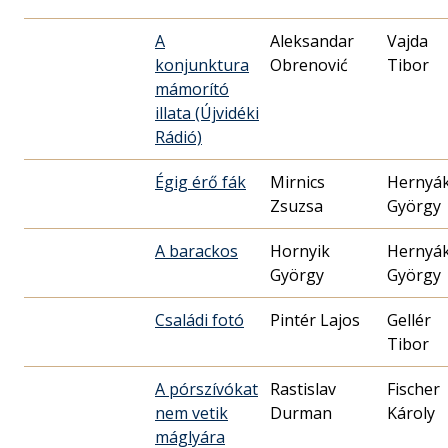
A
Aleksandar
Vajda
konjunktura
Obrenović
Tibor
mámorító
illata (Újvidéki
Rádió)
Égig érő fák
Mirnics
Hernyá
Zsuzsa
György
A barackos
Hornyik
Hernyá
György
György
Családi fotó
Pintér Lajos
Gellér
Tibor
A pórszívókat
Rastislav
Fischer
nem vetik
Durman
Károly
máglyára