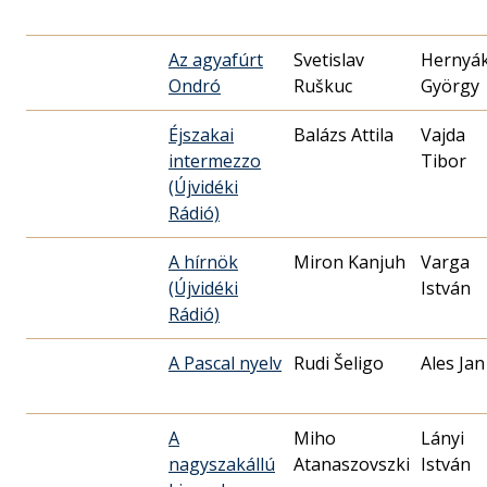
Az agyafúrt
Svetislav
Hernyá
Ondró
Ruškuc
György
Éjszakai
Balázs Attila
Vajda
intermezzo
Tibor
(Újvidéki
Rádió)
A hírnök
Miron Kanjuh
Varga
(Újvidéki
István
Rádió)
A Pascal nyelv
Rudi Šeligo
Ales Jan
A
Miho
Lányi
nagyszakállú
Atanaszovszki
István