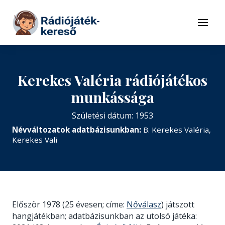
Tovább a navigációhoz
Tovább a tartalomhoz
Menü
Kerekes Valéria rádiójátékos
munkássága
Születési dátum: 1953
Névváltozatok adatbázisunkban:
B. Kerekes Valéria,
Kerekes Vali
Először 1978 (25 évesen; címe:
Nőválasz
) játszott
hangjátékban; adatbázisunkban az utolsó játéka: