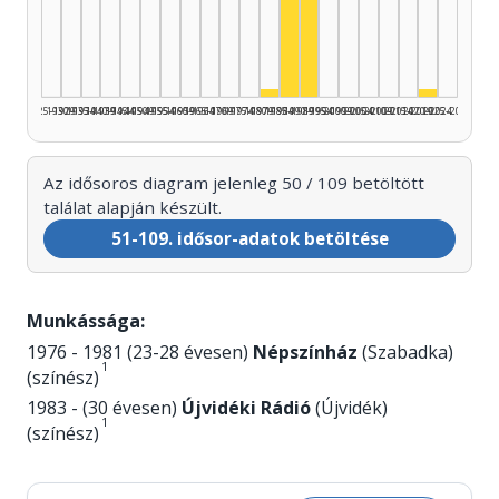
Színész, 1990–1994: 28
Színész, 1985–1989: 20
Színész, 1980–1984: 1
Színész,
1925–1929
1930–1934
1935–1939
1940–1944
1945–1949
1950–1954
1955–1959
1960–1964
1965–1969
1970–1974
1975–1979
1980–1984
1985–1989
1990–1994
1995–1999
2000–2004
2005–2009
2010–2014
2015–2019
2020–2024
2025–2026
Az idősoros diagram jelenleg 50 / 109 betöltött
találat alapján készült.
51-109. idősor-adatok betöltése
Munkássága:
1976 - 1981 (23-28 évesen)
Népszínház
(Szabadka)
1
(színész)
1983 - (30 évesen)
Újvidéki Rádió
(Újvidék)
1
(színész)