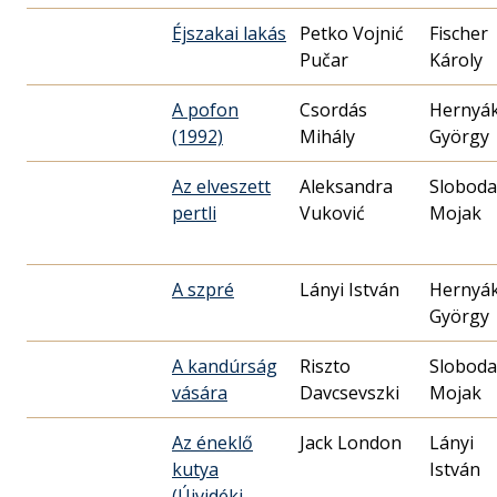
Éjszakai lakás
Petko Vojnić
Fischer
Pučar
Károly
A pofon
Csordás
Hernyá
(1992)
Mihály
György
Az elveszett
Aleksandra
Slobod
pertli
Vuković
Mojak
A szpré
Lányi István
Hernyá
György
A kandúrság
Riszto
Slobod
vására
Davcsevszki
Mojak
Az éneklő
Jack London
Lányi
kutya
István
(Újvidéki