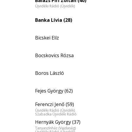
Balázs Piri Zoltán (40)
Újvidéki Rádió (Újvidék)
Banka Lívia (28)
Bicskei Elíz
Bocskovics Rózsa
Boros László
Fejes György (62)
Ferenczi Jenő (59)
Újvidéki Rádió (Újvidék)
Szabadka Újvidéki Rádió
Hernyák György (37)
Tanyaszínház (Vajdaság)
Újvidéki Rádió (Újvidék)