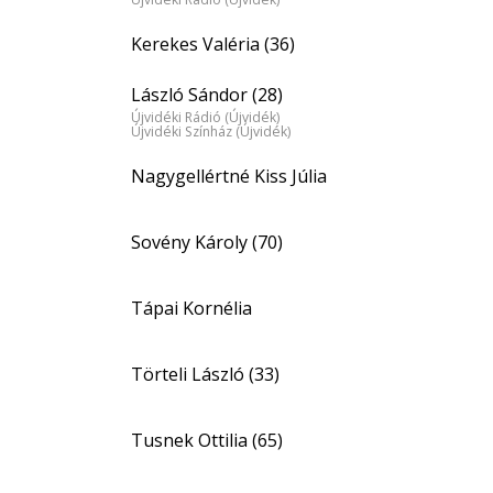
Kerekes Valéria (36)
László Sándor (28)
Újvidéki Rádió (Újvidék)
Újvidéki Színház (Újvidék)
Nagygellértné Kiss Júlia
Sovény Károly (70)
Tápai Kornélia
Törteli László (33)
Tusnek Ottilia (65)