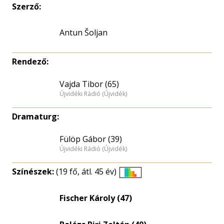
Szerző:
Antun Šoljan
Rendező:
Vajda Tibor (65)
Újvidéki Rádió (Újvidék)
Dramaturg:
Fülöp Gábor (39)
Újvidéki Rádió (Újvidék)
Színészek:
(19 fő, átl. 45 év)
Életkori
eloszlás
Fischer Károly (47)
nagyítása