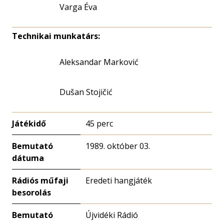
Varga Éva
Technikai munkatárs:
Aleksandar Marković
Dušan Stojičić
Játékidő
45 perc
Bemutató
1989. október 03.
dátuma
Rádiós műfaji
Eredeti hangjáték
besorolás
Bemutató
Újvidéki Rádió