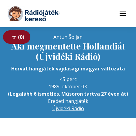
Tovább a navigációhoz
Tovább a tartalomhoz
Menü
0
Antun Šoljan
Aki megmentette Hollandiát
(Újvidéki Rádió)
Horvát hangjáték vajdasági magyar változata
45 perc
1989. október 03.
(Legalább 6 ismétlés. Műsoron tartva 27 éven át)
Eredeti hangjáték
Újvidéki Rádió