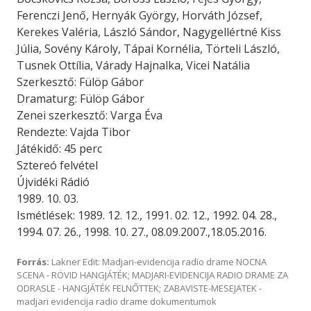
Ferenczi Jenő, Hernyák György, Horváth József,
Kerekes Valéria, László Sándor, Nagygellértné Kiss
Júlia, Sovény Károly, Tápai Kornélia, Törteli László,
Tusnek Ottília, Várady Hajnalka, Vicei Natália
Szerkesztő: Fülöp Gábor
Dramaturg: Fülöp Gábor
Zenei szerkesztő: Varga Éva
Rendezte: Vajda Tibor
Játékidő: 45 perc
Sztereó felvétel
Újvidéki Rádió
1989. 10. 03.
Ismétlések: 1989. 12. 12., 1991. 02. 12., 1992. 04. 28.,
1994. 07. 26., 1998. 10. 27., 08.09.2007.,18.05.2016.
Forrás:
Lakner Edit: Madjari-evidencija radio drame NOCNA
SCENA - RÖVID HANGJÁTÉK; MADJARI-EVIDENCIJA RADIO DRAME ZA
ODRASLE - HANGJÁTÉK FELNŐTTEK; ZABAVISTE-MESEJATEK -
madjari evidencija radio drame dokumentumok