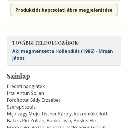
Produkciós kapcsolati ábra megjelenítése
TOVÁBBI FELDOLGOZÁSOK:
Aki megmentette Hollandiát (1986) - Mrsán
János
Színlap
Eredeti hangjáték
Írta: Antun Šoljan
Fordította: Sády Erzsébet
Szereposztás:
Mijo vagy Mujo: Fischer Károly, közreműködött:
Balázs Piri Zoltán, Banka Lívia, Bicskei Elíz,
Bocskovics Rózsa, Boross László, Fejes György,